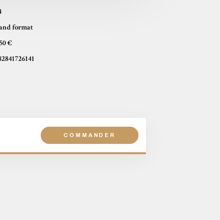
4
and format
,50 €
82841726141
COMMANDER