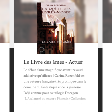
Le Livre des âmes - Actusf
Le début d’une magnifique aventure aussi
addictive qu’efficace ! Carina Rozenfeld est
une auteure française très prolifique dans le
domaine du fantastique et de la jeunesse.
Déjà connue pour sa trilogie Doregon
(L’Atalante) ou encore Phaenix (Collection
R), sa série en deux tomes dont le second
sort en avril prochain. Elle revient