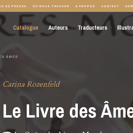
ES DE PRESSE
OÙ NOUS TROUVER
À PROPOS
CONTACT
NEW
Catalogue
Auteurs
Traducteurs
Illust
DES ÂMES
Carina Rozenfeld
Le Livre des Âm