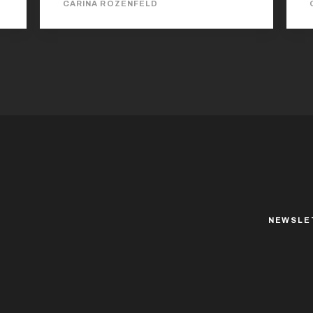
CARINA ROZENFELD
maintenant avec la trilogie La Quête des
Livres-Mondes aux éditions de L’Atalante.
Les trois tomes sont sortis en même temps
pour la simple raison que les deux premiers
étaient déjà sortis chez Intervista (qui a
depuis disparu) il y a de cela quelques
années....
NEWSLE