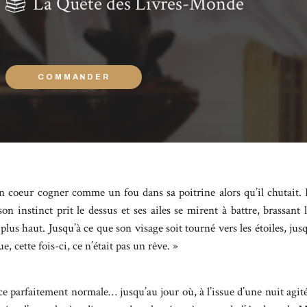
La Quête des Livres-Monde
COMMANDER
son coeur cogner comme un fou dans sa poitrine alors qu’il chutait
on instinct prit le dessus et ses ailes se mirent à battre, brassant l
lus haut. Jusqu’à ce que son visage soit tourné vers les étoiles, jusqu
ue, cette fois-ci, ce n’était pas un rêve. »
ce parfaitement normale… jusqu’au jour où, à l’issue d’une nuit agitée