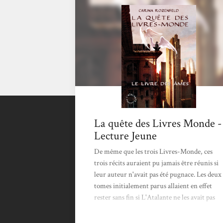
La quête des Livres Monde -
Lecture Jeune
De même que les trois Livres-Monde, ces
trois récits auraient pu jamais être réunis si
leur auteur n'avait pas été pugnace. Les deux
tomes initialement parus allaient en effet
rester sans fin si L'Atalante ne les avait pas
réédités, accompagnés d'une suite. Comme
cela aurait été dommage ! Cette trilogie