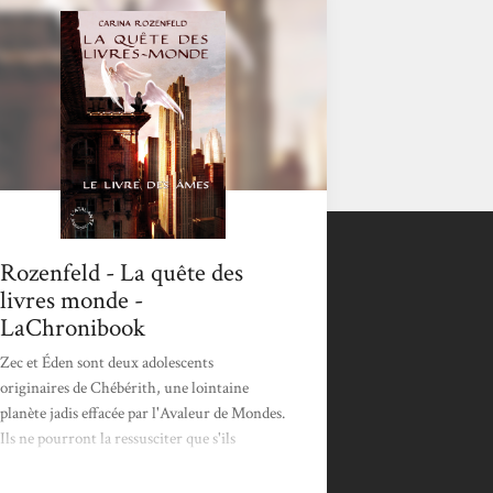
Rozenfeld - La quête des
livres monde -
LaChronibook
Zec et Éden sont deux adolescents
originaires de Chébérith, une lointaine
planète jadis effacée par l'Avaleur de Mondes.
Ils ne pourront la ressusciter que s'ils
retrouvent les trois Livres-Monde. Les deux
premiers livres ont été réunis, mais leur