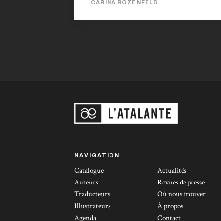
CARINA ROZENFELD
plonge le lecteur dans un univers singulier, à
un rythme haletant. Actions et péripéties se
succèdent sans relâche, entrecoupées de
notes d'humour fort appréciables. Malgré la
densité de l'univers, les ouvrages restent
d'une longueur raisonnable, ce qui...
NAVIGATION
Catalogue
Actualités
Auteurs
Revues de presse
Traducteurs
Où nous trouver
Illustrateurs
À propos
Agenda
Contact