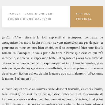
PAQUET - JARDIN D'HIVER -
ARTICLE
SONGES D'UNE WALKYRIE
ORIGINAL
Jardin d’hiver
, titre à la fois expressif et trompeur, contraste ou
antagoniste, les mots jardin et hiver ne vont généralement pas de pair, et
pourtant ce titre est très bien choisi, et il se comprend bien une fois le
roman lu. Pourquoi je vous parle du titre ? Parce que c’est ce qui m’a
interpellé, je trouvais l’expression belle, intrigante et j’avais bien envie de
découvrir ce que cachait ce titre qui me parlait tant. Dans l’ensemble, je ne
suis pas déçue du voyage et une nouvelle fois, je suis surprise par un roman
de science – fiction qui est de loin le genre que normalement j’affectionne
le moins. Parlons en ! […]
Olivier Paquet dresse un univers riche, dense et travaillé, c’est très fouillé,
très inventif, on sent toute l’imagination débordante et foisonnante de
l’auteur à travers ces deux peuples que tout oppose à l’extrême, à tel point
qu’ils finissent un peu par se ressembler et se rejoindre, les technologistes «