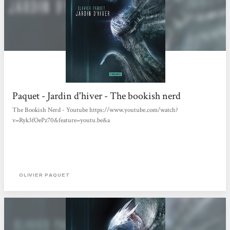
Paquet - Jardin d'hiver - The bookish nerd
The Bookish Nerd - Youtube https://www.youtube.com/watch?
v=Ryk3fOePz70&feature=youtu.be&a
OLIVIER PAQUET