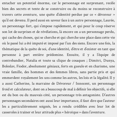
entacher un potentiel énorme, car le personnage est surprenant, recèle
bien des secrets et tente de se construire ou du moins se reconstruire à
travers cette aventure, une quête d’identité perdue par ce « dévoreur »
qu’il est devenu. Il perd aussi en saveur face à un autre personnage, Laurée,
un personnage fort, qui s’impose rapidement, et qui pour le coup réserve
son lot de surprises et de révélations, là encore on a un personnage perdu,
qui cache des choses, qui se cherche et qui cherche une place dans cette vie
où le passé lui a été imputé et imposé par l’un des siens. Encore une fois, la
thématique de la quête de soi, d’une identité, d’être et d’exister en tant que
personne à part entière prédomine. Ensuite, il y a l’équipe de
contrebandier, Natalia et toute sa clique de cosaques ; Dimitri, Dunya,
Boleslav, Fiodor, absolument géniaux, forts en gueule et en charisme, une
vraie famille, des hommes et des femmes libres, sans partie pris et qui
emmerdent royalement les uns comme les autres, les lois et la légalité. Il y
a aussi Catherine, la marraine de Dévoreur / Innocent, un personnage
froid et calculateur, dont on a beaucoup de mal à définir les objectifs, si elle
est du bon ou du mauvais côté, un personnage très antagoniste. D’autres
personnages secondaires ont aussi leur importance, il faut dire que l’auteur
les a particulièrement soignés, les a rendu crédibles avec leur lot de
casseroles à traîner et leur attitude plus « héroïque » dans l’aventure.