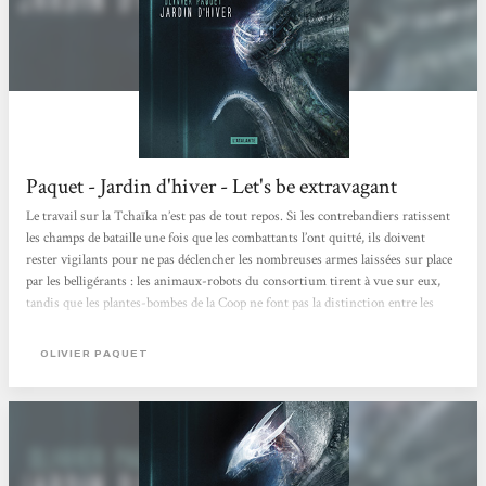
Paquet - Jardin d'hiver - Let's be extravagant
Le travail sur la Tchaïka n’est pas de tout repos. Si les contrebandiers ratissent
les champs de bataille une fois que les combattants l’ont quitté, ils doivent
rester vigilants pour ne pas déclencher les nombreuses armes laissées sur place
par les belligérants : les animaux-robots du consortium tirent à vue sur eux,
tandis que les plantes-bombes de la Coop ne font pas la distinction entre les
différents camps. Mais le champ de bataille où ils récupèrent cet inconnu est
inhabituel. Ils trouvent nombre de carcasses d’aéronefs à désosser, mais les
OLIVIER PAQUET
morts sont nombreux et ce qui les a causé...