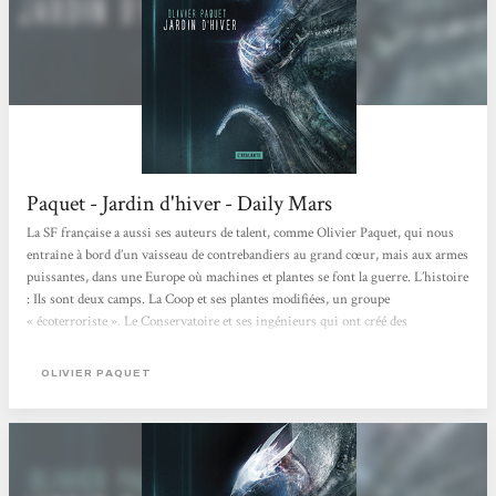
Paquet - Jardin d'hiver - Daily Mars
La SF française a aussi ses auteurs de talent, comme Olivier Paquet, qui nous
entraîne à bord d’un vaisseau de contrebandiers au grand cœur, mais aux armes
puissantes, dans une Europe où machines et plantes se font la guerre. L’histoire
: Ils sont deux camps. La Coop et ses plantes modifiées, un groupe
« écoterroriste ». Le Conservatoire et ses ingénieurs qui ont créé des
« daemons », genre d’animaux-robots. Depuis 20 ans, la guerre ne cesse de faire
des morts. Depuis le « crime du siècle ». Le réchauffement climatique, les...
OLIVIER PAQUET