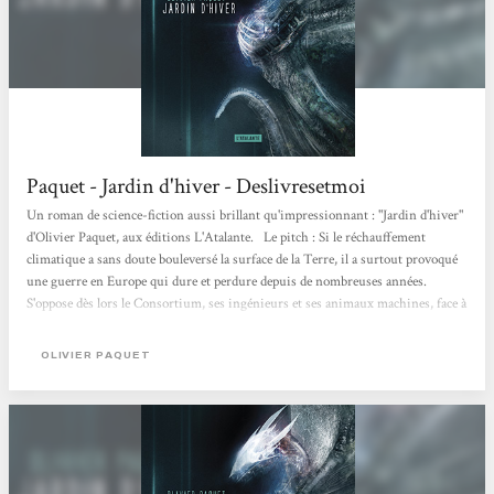
Paquet - Jardin d'hiver - Deslivresetmoi
Un roman de science-fiction aussi brillant qu'impressionnant : "Jardin d'hiver"
d'Olivier Paquet, aux éditions L'Atalante. Le pitch : Si le réchauffement
climatique a sans doute bouleversé la surface de la Terre, il a surtout provoqué
une guerre en Europe qui dure et perdure depuis de nombreuses années.
S'oppose dès lors le Consortium, ses ingénieurs et ses animaux machines, face à
la Coop, ses écologistes radicaux et ses plantes armes. Entre eux, les
contrebandiers. Parmi eux Natalia qui navigue sur la Tchaïka. Les jours se
OLIVIER PAQUET
suivent et se ressemblent jusqu'au jour où la Tchaïka recueille à son bord...