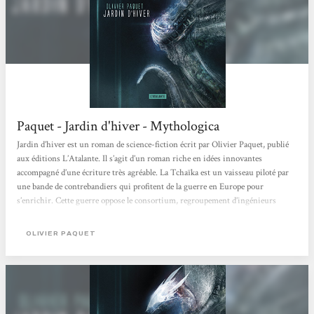
Paquet - Jardin d'hiver - Mythologica
Jardin d’hiver est un roman de science-fiction écrit par Olivier Paquet, publié
aux éditions L’Atalante. Il s’agit d’un roman riche en idées innovantes
accompagné d’une écriture très agréable. La Tchaïka est un vaisseau piloté par
une bande de contrebandiers qui profitent de la guerre en Europe pour
s’enrichir. Cette guerre oppose le consortium, regroupement d’ingénieurs
utilisant des animaux robotiques comme armes, à la Coop, groupes
d’écologistes qui ont développé une technologie permettant de modifier les
OLIVIER PAQUET
plantes en armes mortelles. Le quotidien...