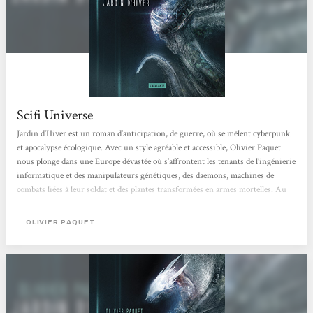
Scifi Universe
Jardin d’Hiver est un roman d’anticipation, de guerre, où se mêlent cyberpunk
et apocalypse écologique. Avec un style agréable et accessible, Olivier Paquet
nous plonge dans une Europe dévastée où s’affrontent les tenants de l’ingénierie
informatique et des manipulateurs génétiques, des daemons, machines de
combats liées à leur soldat et des plantes transformées en armes mortelles. Au
milieu de ce chaos, un équipage de contrebandier tente de survivre. Avec une
ambiance originale et des thèmes forts et trop actuels, ce roman vous
OLIVIER PAQUET
embarquera à bord de la Tchaïka...