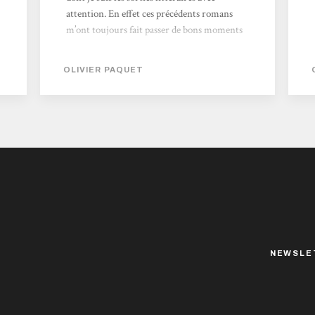
attention. En effet ces précédents romans
m’ont toujours fait passer de bons moments
de lecture, offrant des récits intelligents,
poétiques et efficaces. C’est donc sans
OLIVIER PAQUET
surprise que, quand son dernier roman a été
publié, ait rejoint rapidement ma PAL avec
l’envie de découvrir ce qu’il allait bien
pouvoir offrir. A noter aussi la couverture,
illustrée par Aurélien Police, que je trouve
franchement magnifique. On se retrouve
ainsi avec ce roman, plongé...
NEWSLE