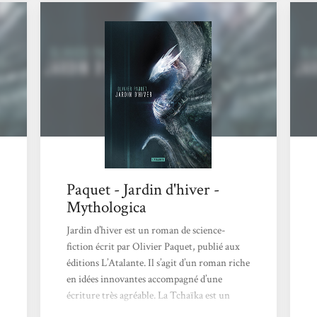
ce titre qui me parlait tant. Dans l’ensemble,
je ne suis pas déçue du voyage et une
nouvelle fois, je suis surprise par un roman
de science – fiction qui est de loin le genre
que normalement j’affectionne...
Paquet - Jardin d'hiver -
Mythologica
Jardin d’hiver est un roman de science-
fiction écrit par Olivier Paquet, publié aux
éditions L’Atalante. Il s’agit d’un roman riche
en idées innovantes accompagné d’une
écriture très agréable. La Tchaïka est un
vaisseau piloté par une bande de