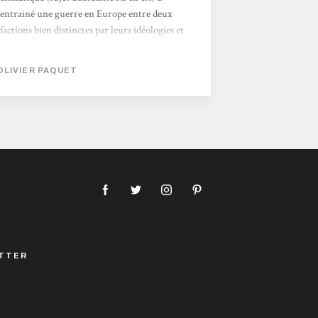
entrainé une guerre en Europe entre deux
factions bien distinctes par leurs idéologies et
leurs armes. Le consortium est contrôlé par
des ingénieurs ayant créé des machines
OLIVIER PAQUET
ressemblant trait pour trait à des animaux
alors que la Coop a transformé des plantes en
véritables armes. On sait peu de choses sur le
reste du monde et le récit est centré sur ce
conflit qui a pris ses racines suite à un
incident nommé le crime du siècle....
TTER