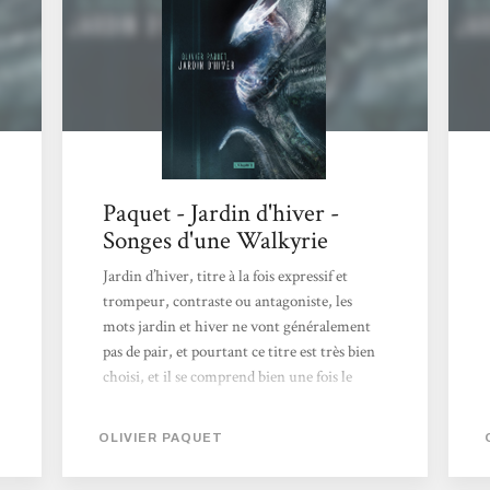
Paquet - Jardin d'hiver -
Songes d'une Walkyrie
Jardin d’hiver, titre à la fois expressif et
trompeur, contraste ou antagoniste, les
mots jardin et hiver ne vont généralement
pas de pair, et pourtant ce titre est très bien
choisi, et il se comprend bien une fois le
roman lu. Pourquoi je vous parle du titre ?
Parce que c’est ce qui m’a interpellé, je
OLIVIER PAQUET
trouvais l’expression belle, intrigante et
j’avais bien envie de découvrir ce que cachait