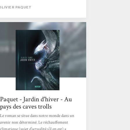
Coop et ses plantes modifiées, un groupe
OLIVIER PAQUET
« écoterroriste ». Le Conservatoire et ses
ingénieurs qui ont créé des « daemons »,
genre d’animaux-robots. Depuis 20 ans, la
guerre ne cesse de faire des morts. Depuis le
« crime du siècle ». Le réchauffement
climatique, les...
Paquet - Jardin d'hiver - Au
pays des caves trolls
Le roman se situe dans notre monde dans un
avenir non déterminé. Le réchauffement
climatique (sujet d’actualité s’il en est) a