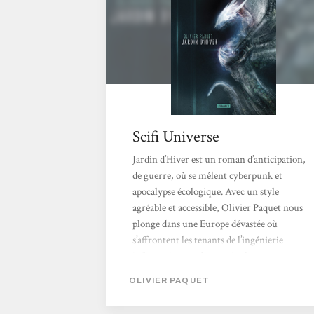
Scifi Universe
Jardin d’Hiver est un roman d’anticipation,
de guerre, où se mêlent cyberpunk et
apocalypse écologique. Avec un style
agréable et accessible, Olivier Paquet nous
plonge dans une Europe dévastée où
s’affrontent les tenants de l’ingénierie
informatique et des manipulateurs
génétiques, des daemons, machines de
OLIVIER PAQUET
combats liées à leur soldat et des plantes
transformées en armes mortelles. Au milieu