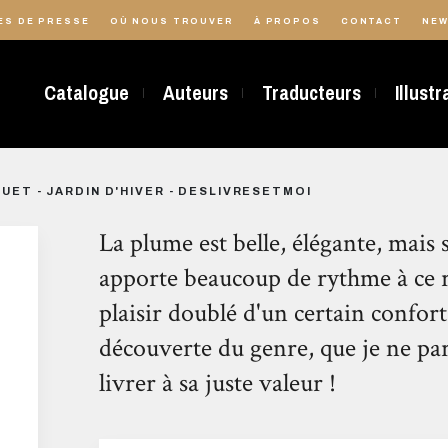
ES DE PRESSE
OÙ NOUS TROUVER
À PROPOS
CONTACT
NEW
Catalogue
Auteurs
Traducteurs
Illust
UET - JARDIN D'HIVER - DESLIVRESETMOI
La plume est belle, élégante, mais s
apporte beaucoup de rythme à ce 
plaisir doublé d'un certain confort
découverte du genre, que je ne pa
livrer à sa juste valeur !