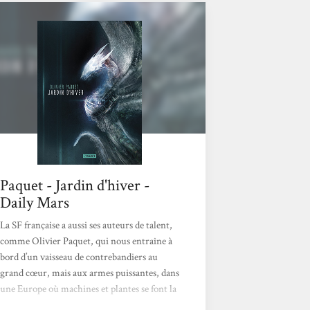
distinction entre les différents camps. Mais
le champ de bataille où ils récupèrent cet
inconnu est inhabituel. Ils trouvent nombre
de carcasses d’aéronefs à désosser, mais les
morts sont nombreux et ce qui les a causé...
Paquet - Jardin d'hiver -
Daily Mars
La SF française a aussi ses auteurs de talent,
comme Olivier Paquet, qui nous entraîne à
bord d’un vaisseau de contrebandiers au
grand cœur, mais aux armes puissantes, dans
une Europe où machines et plantes se font la
guerre. L’histoire : Ils sont deux camps. La