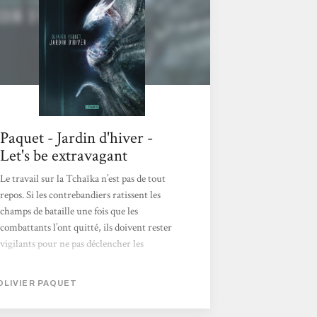
Paquet - Jardin d'hiver -
Let's be extravagant
Le travail sur la Tchaïka n’est pas de tout
repos. Si les contrebandiers ratissent les
champs de bataille une fois que les
combattants l’ont quitté, ils doivent rester
vigilants pour ne pas déclencher les
nombreuses armes laissées sur place par les
belligérants : les animaux-robots du
OLIVIER PAQUET
consortium tirent à vue sur eux, tandis que
les plantes-bombes de la Coop ne font pas la