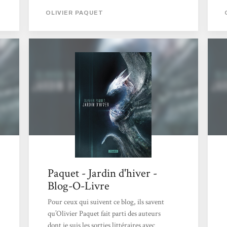
contrebandiers qui profitent de la guerre en
OLIVIER PAQUET
Europe pour s’enrichir. Cette guerre oppose
le consortium, regroupement d’ingénieurs
utilisant des animaux robotiques comme
armes, à la Coop, groupes d’écologistes qui
ont développé une technologie permettant
de modifier les plantes en armes mortelles.
Le quotidien...
Paquet - Jardin d'hiver -
Blog-O-Livre
Pour ceux qui suivent ce blog, ils savent
qu’Olivier Paquet fait parti des auteurs
dont je suis les sorties littéraires avec