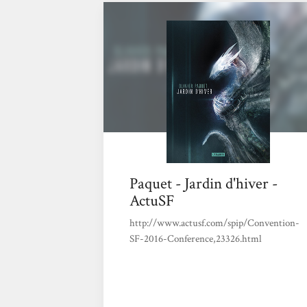
de ce chaos, un équipage de contrebandier
tente de survivre. Avec une ambiance
originale et des thèmes forts et trop actuels,
ce roman vous embarquera à bord de la
Tchaïka...
Paquet - Jardin d'hiver -
ActuSF
http://www.actusf.com/spip/Convention-
SF-2016-Conference,23326.html