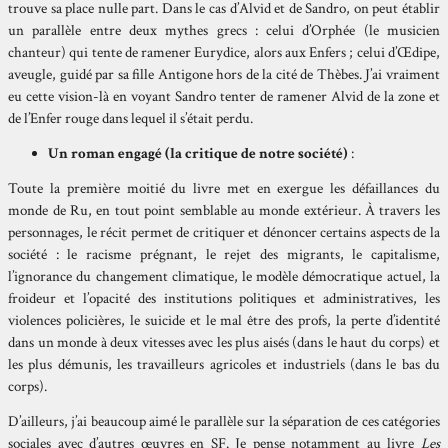
trouve sa place nulle part. Dans le cas d’Alvid et de Sandro, on peut établir
un parallèle entre deux mythes grecs : celui d’Orphée (le musicien
chanteur) qui tente de ramener Eurydice, alors aux Enfers ; celui d’Œdipe,
aveugle, guidé par sa fille Antigone hors de la cité de Thèbes. J’ai vraiment
eu cette vision-là en voyant Sandro tenter de ramener Alvid de la zone et
de l’Enfer rouge dans lequel il s’était perdu.
Un roman engagé (la critique de notre société)
:
Toute la première moitié du livre met en exergue les défaillances du
monde de Ru, en tout point semblable au monde extérieur. À travers les
personnages, le récit permet de critiquer et dénoncer certains aspects de la
société : le racisme prégnant, le rejet des migrants, le capitalisme,
l’ignorance du changement climatique, le modèle démocratique actuel, la
froideur et l’opacité des institutions politiques et administratives, les
violences policières, le suicide et le mal être des profs, la perte d’identité
dans un monde à deux vitesses avec les plus aisés (dans le haut du corps) et
les plus démunis, les travailleurs agricoles et industriels (dans le bas du
corps).
D’ailleurs, j’ai beaucoup aimé le parallèle sur la séparation de ces catégories
sociales avec d’autres œuvres en SF. Je pense notamment au livre
Les