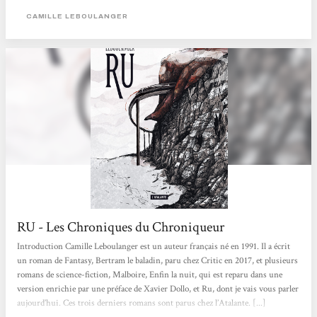
mortuaires qui hantent les mers, en Méditerranée ou en Atlantique, lorsque
CAMILLE LEBOULANGER
des réfugiés aux abois tentent de rejoindre, quel qu’en soit le...
RU - Les Chroniques du Chroniqueur
Introduction Camille Leboulanger est un auteur français né en 1991. Il a écrit
un roman de Fantasy, Bertram le baladin, paru chez Critic en 2017, et plusieurs
romans de science-fiction, Malboire, Enfin la nuit, qui est reparu dans une
version enrichie par une préface de Xavier Dollo, et Ru, dont je vais vous parler
aujourd’hui. Ces trois derniers romans sont parus chez l’Atalante. [...]