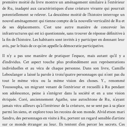
première moitié du livre montre un aménagement similaire à l’extérieur
de Ru, inadapté aux caractéristiques d’une créature vivante qui pourrait
potentiellement se relever. La deuxième moitié de l’histoire interroge un
nouvel aménagement qui tienne compte de la nouvelle verticalité de Ru et
de ses déplacements. C’est une autre manière de concevoir les
infrastructures qui est ici questionnée, sans trouver de réponse définitive à
la fin de l’histoire. Les habitants sont invités à y participer en donnant leur
avis, par le biais de ce qu’on appelle la démocratie participative.
Il n’y a pas une manière de pratiquer l’espace, mais autant qu’il y a
d’individus. Cet aspect touche plus profondément aux représentations
individuelles et au vécu de chaque personne. Dans son livre, Camille
Leboulanger a laissé la parole à trois/quatre personnages qui n’ont pas du
tout le même vécu ou la même vision des choses. Y., renommé
Youssoupha, un migrant venant de l’extérieur et recueilli à Ru pendant
son adolescence, peine à s’intégrer dans la société et en a une vision
étriquée. Coré, anciennement Agathe, une autochtone de Ru, n’ayant
jamais vécu ailleurs qu’à l’intérieur de la créature, ne se sent pas à sa place
parmi les siens, et explore tous les recoins de son monde. Alvid etson mari
Sandro, des personnages en visite à Ru, portent un regard sensible d’artiste
sur ce monde étranger au leur. Ils tentent d’en percer les secrets. Ces