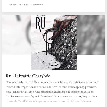
et donc j'ai ouvert le roman sur le prologue. Qui m'a soufflée. Ouch dans les
CAMILLE LEBOULANGER
dents, direct. J'évacue un point dès...
Ru - Librairie Charybde
Comment habiter Ru ? Ou comment la métaphore science-fictive combattante
invite à interroger nos anciennes manières, encore beaucoup trop présentes
hélas, d’habiter la Terre. Une redoutable expérience de pensée conduite en
thriller socio-scientifique. Publié chez L’Atalante en mars 2021, le quatrième
roman de Camille Leboulanger commence comme un récit terriblement
contemporain, comme la mise discrète en fiction de ces convois souvent