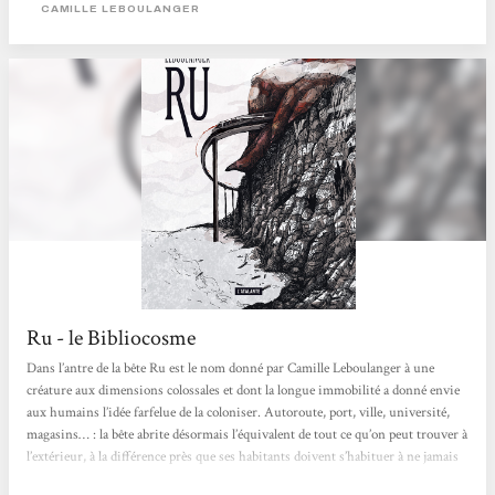
Youssoupha et Agathe, Ru, le Ru des hommes, n’est que la copie des sociétés de
CAMILLE LEBOULANGER
l’extérieur, et non une utopie sociale....
Ru - le Bibliocosme
Dans l’antre de la bête Ru est le nom donné par Camille Leboulanger à une
créature aux dimensions colossales et dont la longue immobilité a donné envie
aux humains l’idée farfelue de la coloniser. Autoroute, port, ville, université,
magasins… : la bête abrite désormais l’équivalent de tout ce qu’on peut trouver à
l’extérieur, à la différence près que ses habitants doivent s’habituer à ne jamais
apercevoir la lumière du jour et à composer avec le rouge omniprésent qui