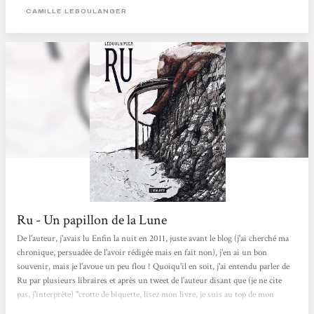
Camille Leboulanger est aussi original qu’il est bien construit. On est
CAMILLE LEBOULANGER
rapidement fasciné par Ru, par ses tons changeants, par l’image...
Ru - Un papillon de la Lune
De l'auteur, j'avais lu Enfin la nuit en 2011, juste avant le blog (j'ai cherché ma
chronique, persuadée de l'avoir rédigée mais en fait non), j'en ai un bon
souvenir, mais je l'avoue un peu flou ! Quoiqu'il en soit, j'ai entendu parler de
Ru par plusieurs libraires et après un tweet de l'auteur disant que (je ne cite
pas, j'interprète) "crotte de biquette, lisez mon livre, je suis au top de mon
écriture et j'ai des trucs à dire bordel", j'ai réalisé que j'étais une grosse curieuse