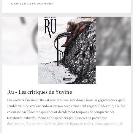
émane de l’intérieur du...
CAMILLE LEBOULANGER
Ru - Les critiques de Yuyine
Un univers fascinant Ru est une créature aux dimensions si gigantesques qu’il
semble vain de vouloir embrasser son corps d’un seul regard. Endormie, elle fut
colonisée par l’homme qui choisit décidément toujours de conquérir des
territoires naturels, même inhospitaliers pour asseoir sa prétendue
domination. Ru est donc habitée, dotée de lignes de trains, d’une autoroute, de
quartiers et de grands magasins. Organique, palpitant, l’univers imaginé par