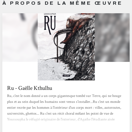
À PROPOS DE LA MÊME ŒUVRE
Ru - Gaëlle Kthulhu
Ru, c'est le nom donné a un corps gigantesque tombé sur Terre, qui ne bouge
plus et au sein duquel les humains sont venus s'installer...Ru c'est un monde
entier recrée par les hommes à l'intérieur d'un corps mort : villes, autoroutes,
universités, ghettos... Ru c'est un récit choral mêlant les point de vue de
Youssoupha le réfugié originaire de l'exterieur, d'Agathe l'étudiante aisée
voulant changer les choses, et d'Alvid le cinéaste à la recherche de son mari
disparu au cœur de Ru... Ru c'est un l'histoire d'un changement, d'une