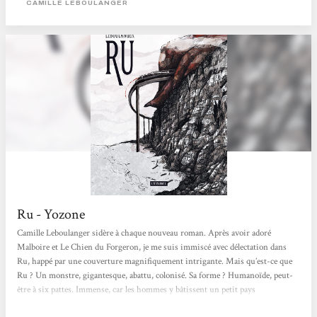
CAMILLE LEBOULANGER
évolution, d'un réveil, d'une révolution...Ru...
Ru - Yozone
Camille Leboulanger sidère à chaque nouveau roman. Après avoir adoré
Malboire et Le Chien du Forgeron, je me suis immiscé avec délectation dans
Ru, happé par une couverture magnifiquement intrigante. Mais qu’est-ce que
Ru ? Un monstre, gigantesque, abattu, colonisé. Sa forme ? Humanoïde, peut-
être à six pattes. Immense, car les hommes y bâtissent un petit pays
indépendant. Et c’est leur plus grande erreur. Ainsi qu’on le voit avec