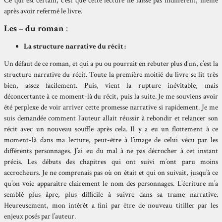
Ce qui est certain, c’est que cette lecture ne laisse pas indifférent, même
après avoir refermé le livre.
Les – du roman
:
La structure narrative du récit :
Un défaut de ce roman, et qui a pu ou pourrait en rebuter plus d’un, c’est la
structure narrative du récit. Toute la première moitié du livre se lit très
bien, assez facilement. Puis, vient la rupture inévitable, mais
déconcertante à ce moment-là du récit, puis la suite. Je me souviens avoir
été perplexe de voir arriver cette promesse narrative si rapidement. Je me
suis demandée comment l’auteur allait réussir à rebondir et relancer son
récit avec un nouveau souffle après cela. Il y a eu un flottement à ce
moment-là dans ma lecture, peut-être à l’image de celui vécu par les
différents personnages. J’ai eu du mal à ne pas décrocher à cet instant
précis. Les débuts des chapitres qui ont suivi m’ont paru moins
accrocheurs. Je ne comprenais pas où on était et qui on suivait, jusqu’à ce
qu’on voie apparaître clairement le nom des personnages. L’écriture m’a
semblé plus âpre, plus difficile à suivre dans sa trame narrative.
Heureusement, mon intérêt a fini par être de nouveau titiller par les
enjeux posés par l’auteur.