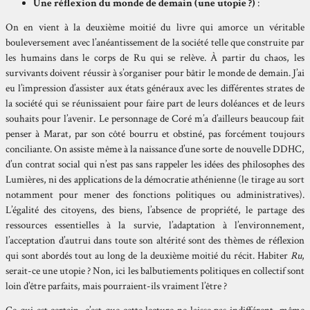
Une réflexion du monde de demain (une utopie ?)
:
On en vient à la deuxième moitié du livre qui amorce un véritable
bouleversement avec l’anéantissement de la société telle que construite par
les humains dans le corps de Ru qui se relève. À partir du chaos, les
survivants doivent réussir à s’organiser pour bâtir le monde de demain. J’ai
eu l’impression d’assister aux états généraux avec les différentes strates de
la société qui se réunissaient pour faire part de leurs doléances et de leurs
souhaits pour l’avenir. Le personnage de Coré m’a d’ailleurs beaucoup fait
penser à Marat, par son côté bourru et obstiné, pas forcément toujours
conciliante. On assiste même à la naissance d’une sorte de nouvelle DDHC,
d’un contrat social qui n’est pas sans rappeler les idées des philosophes des
Lumières, ni des applications de la démocratie athénienne (le tirage au sort
notamment pour mener des fonctions politiques ou administratives).
L’égalité des citoyens, des biens, l’absence de propriété, le partage des
ressources essentielles à la survie, l’adaptation à l’environnement,
l’acceptation d’autrui dans toute son altérité sont des thèmes de réflexion
qui sont abordés tout au long de la deuxième moitié du récit. Habiter
Ru
,
serait-ce une utopie ? Non, ici les balbutiements politiques en collectif sont
loin d’être parfaits, mais pourraient-ils vraiment l’être ?