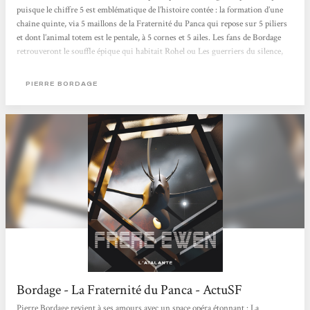
puisque le chiffre 5 est emblématique de l’histoire contée : la formation d’une
chaîne quinte, via 5 maillons de la Fraternité du Panca qui repose sur 5 piliers
et dont l’animal totem est le pentale, à 5 cornes et 5 ailes. Les fans de Bordage
retrouveront le souffle épique qui habitait Rohel ou Les guerriers du silence,
ainsi que leurs thèmes : la nécessité de l’écoute, le lien avec la Nature, les
dangers du fanatisme… Quant à ce dernier tome, il tient toutes ses promesses !
PIERRE BORDAGE
L’écriture...
Bordage - La Fraternité du Panca - ActuSF
Pierre Bordage revient à ses amours avec un space opéra étonnant : La