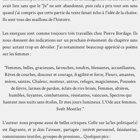
avait lieu sans que le "Je" ne soit abandonné, puis cela a pris tout son sens
quand j'ai compris que cette partie du texte faisait écho à l'idée de la chaîne.
Ils sont tous des maillons de l'histoire.
Les exergues sont comme toujours très travaillés chez Pierre Bordage. Ils
nous donnent des indications sur un prochain événement du chapitre sans
pour autant trop en dévoiler. J'ai notamment beaucoup apprécié ce poème
sur les femmes :
"Femmes, belles, gracieuses, farouches, tendres, blessantes, accueillantes,
Rêves de courbes, douceur et courage, fragilité et force, Fleurs, amantes,
mères, saintes, Chaleur, moiteur, antres, refuges, magiciennes, Poussées
de fièvre, larmes de pardon, éclats de rire brisés, Femmes, altières,
humbles, fuyantes, combattantes, résistantes, vaincues, Spectres qui
hantent mes nuits sans étoiles, Et mes jours lumineux. L'Ode aux femmes,
Svelt Montler."
L'auteur nous propose aussi de belles critiques. Celle sur la/les politique(s)
est flagrante, et je dois l'avouer, partagée : intérêt personnel, fainéantise,
commissions inutiles, groupes de pressions... Quelques pics :