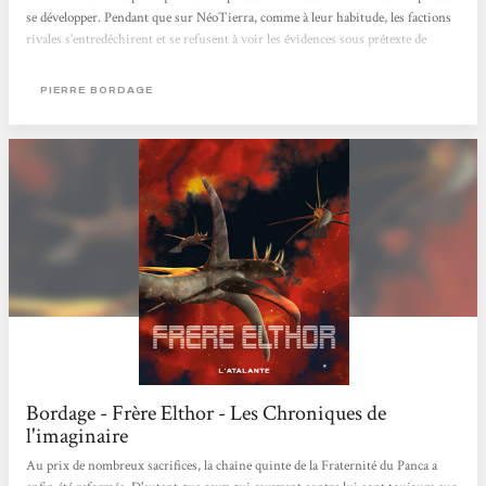
se développer. Pendant que sur NéoTierra, comme à leur habitude, les factions
rivales s’entredéchirent et se refusent à voir les évidences sous prétexte de
pouvoir à conserver et entretenir, une nuée inconnue et super destructrice qui
dévore tout sur son passage s’approche de notre...
PIERRE BORDAGE
Bordage - Frère Elthor - Les Chroniques de
l'imaginaire
Au prix de nombreux sacrifices, la chaîne quinte de la Fraternité du Panca a