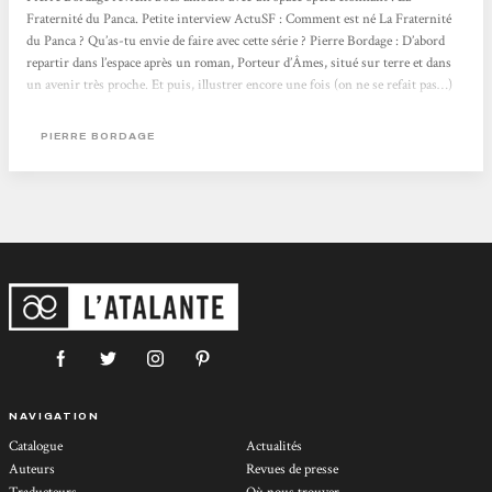
Fraternité du Panca. Petite interview ActuSF : Comment est né La Fraternité
du Panca ? Qu’as-tu envie de faire avec cette série ? Pierre Bordage : D’abord
repartir dans l’espace après un roman, Porteur d’Âmes, situé sur terre et dans
un avenir très proche. Et puis, illustrer encore une fois (on ne se refait pas…)
l’effet trame humaine à travers l’espace et le temps, concept que j’essaie de
travailler sous...
PIERRE BORDAGE
NAVIGATION
Catalogue
Actualités
Auteurs
Revues de presse