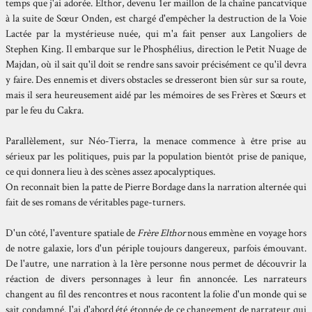
temps que j'ai adorée. Elthor, devenu 1er maillon de la chaîne pancatvique
à la suite de Sœur Onden, est chargé d'empêcher la destruction de la Voie
Lactée par la mystérieuse nuée, qui m'a fait penser aux Langoliers de
Stephen King. Il embarque sur le Phosphélius, direction le Petit Nuage de
Majdan, où il sait qu'il doit se rendre sans savoir précisément ce qu'il devra
y faire. Des ennemis et divers obstacles se dresseront bien sûr sur sa route,
mais il sera heureusement aidé par les mémoires de ses Frères et Sœurs et
par le feu du Cakra.
Parallèlement, sur Néo-Tierra, la menace commence à être prise au
sérieux par les politiques, puis par la population bientôt prise de panique,
ce qui donnera lieu à des scènes assez apocalyptiques.
On reconnaît bien la patte de Pierre Bordage dans la narration alternée qui
fait de ses romans de véritables page-turners.
D'un côté, l'aventure spatiale de
Frère Elthor
nous emmène en voyage hors
de notre galaxie, lors d'un périple toujours dangereux, parfois émouvant.
De l'autre, une narration à la 1ère personne nous permet de découvrir la
réaction de divers personnages à leur fin annoncée. Les narrateurs
changent au fil des rencontres et nous racontent la folie d'un monde qui se
sait condamné. J'ai d'abord été étonnée de ce changement de narrateur qui