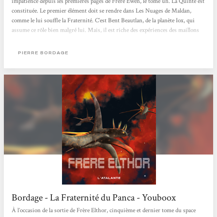
impatience depuis les premières pages de Frère Ewen, le tome un. La Quinte est
constituée. Le premier élément doit se rendre dans Les Nuages de Maldan,
comme le lui souffle la Fraternité. C’est Bent Beautlan, de la planète Iox, qui
assume ce rôle bien malgré lui. Mais, il est riche des expériences des maillons
précédents. Bent, a été dénommé Elthor, un choix peu judicieux dans la partie
de la Voie Lactée où il se trouve, car c’est le nom du jumeau maléfique d’Elkar,...
PIERRE BORDAGE
Bordage - La Fraternité du Panca - Youboox
À l’occasion de la sortie de Frère Elthor, cinquième et dernier tome du space