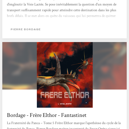
d'engloutir la Voie Lactée. Se pose inévitablement la question d'un moyen de
transport suffisamment rapide pour atteindre cette destination dans les plus
brefs délais. Il se met alors en quête du vaisseau qui lui permettra de quitter
TarzHel parce que l'appel de la Fraternité s'est fait pressant étant donné
l'urgence de la situation. La seconde difficulté à prendre en compte, c'est qu'il
PIERRE BORDAGE
lui est impossible de se fier à quiconque....
Bordage - Frère Elthor - Fantastinet
La Fraternité du Panca – Tome 5 Frère Elthor marque l’apothéose du cycle de la
fraternité du Panca. Pierre Bordage maître incontesté du Space Opéra signe ici