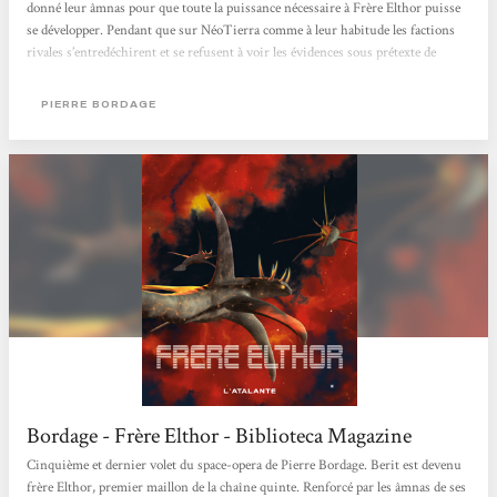
donné leur âmnas pour que toute la puissance nécessaire à Frère Elthor puisse
se développer. Pendant que sur NéoTierra comme à leur habitude les factions
rivales s’entredéchirent et se refusent à voir les évidences sous prétexte de
pouvoir à conserver, une nuée inconnue et super destructrice qui dévore tout
sur son passage s’approche de notre Voie...
PIERRE BORDAGE
Bordage - Frère Elthor - Biblioteca Magazine
Cinquième et dernier volet du space-opera de Pierre Bordage. Berit est devenu
frère Elthor, premier maillon de la chaîne quinte. Renforcé par les âmnas de ses