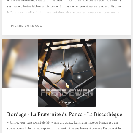
enfin été reformée. D'autant que ceux qui œuvrent contre lui sont toujours sur
ses traces. Frère Elthor a hérité des âmnas de ses prédécesseurs et est désormais
le "premier maillon". Il lui revient donc de contrer la menace qui pèse sur la
galaxie. Pour cela, il lui faut se rendre urgemment dans une galaxie voisine, le
Petit Nuage de Madjan, qui sera la cible de la Nuée avant que celle-ci ne
PIERRE BORDAGE
s'attaque à la Voie Lactée. Quant à ce qu'il devra / pourra faire là-bas pour...
Bordage - La Fraternité du Panca - La Biscothèque
« Un lecteur passionné de SF » m’a dit que… La Fraternité du Panca est un
space opéra haletant et captivant qui entraîne ses héros à travers l’espace et le