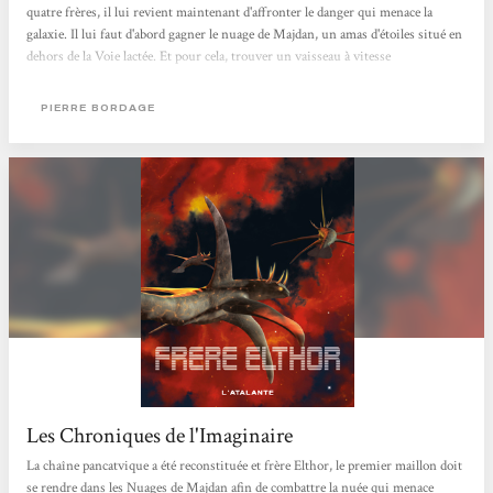
quatre frères, il lui revient maintenant d'affronter le danger qui menace la
galaxie. Il lui faut d'abord gagner le nuage de Majdan, un amas d'étoiles situé en
dehors de la Voie lactée. Et pour cela, trouver un vaisseau à vitesse
supraluminique qui lui permettra d'arriver avant que la nuée destructrice
n'atteigne le bras extérieur de la Galaxie. Mais les pilotes acceptant de se rendre
PIERRE BORDAGE
dans un endroit jamais exploré par l'homme ne sont pas légion....
Les Chroniques de l'Imaginaire
La chaîne pancatvique a été reconstituée et frère Elthor, le premier maillon doit
se rendre dans les Nuages de Majdan afin de combattre la nuée qui menace