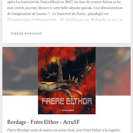
opéra La fraternité du Panca débuté en 2007, les fans de science-fiction et les
non-initiés peuvent découvrir cette belle odyssée spatiale. Une démonstration
de l’imagination de l’auteur ! La fraternité du Panca , pentalogie sur
l’humanité dans l’infiniment loin. Ne cherchez pas sur Wikipedia, je vous le
dis : pentalogie, ça veut juste dire que c’est en cinq tomes, voilà. Imaginez-vous
dans l’infiniment loin. L’humanité a...
PIERRE BORDAGE
Bordage - Frère Elthor - ActuSF
Pierre Bordage vient de mettre un point final, avec Frère Elthor à la superbe