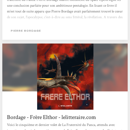
une conclusion parfaite pour son ambitieuse pentalogie. En lisant ce livre il
m’est tout de suite apparu que Pierre Bordage avait parfaitement trouvé le cœur
de son sujet, l’apocalypse, c’est-à-dire au sens littéral, la révélation. A travers des
épreuves saisissantes d’intensité, les personnages poignants de ce nouvel opus,
dévoilent les faces cachées de leurs âmes....
PIERRE BORDAGE
Bordage - Frère Elthor - lelitteraire.com
Voici le cinquième et dernier volet de La Fraternité du Panca, attendu avec