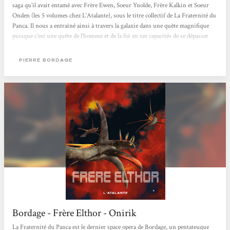
saga qu’il avait entamé avec Frère Ewen, Soeur Ynolde, Frère Kalkin et Soeur
Onden (les 5 volumes chez L’Atalante), sous le titre collectif de La Fraternité du
Panca. Il nous a entraîné ainsi à travers la galaxie dans une quête magnifique
puisque c’est une quête de l’homme et de la foi en ses capacités de se dépasser
face à l’adversité. Pour résumer brièvement le thème général, dans un futur où
l’humanité a essaimé dans la...
PIERRE BORDAGE
Bordage - Frère Elthor - Onirik
La Fraternité du Panca est le dernier space opera de Bordage, un pentateuque