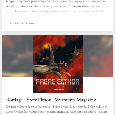
temps. Cinq tomes pour cinq « frères » et « sœurs » engagés dans une course
de relais contre la montre effrénée, pour sauver l’humanité d’une menace
effroyable venue du fond de l’espace. Cinq frères et soeurs qui se cherchent à
travers la galaxie, passant de mondes médiévaux à des mondes technologiques,
tout en tentant de survivre aux nombreux ennemis...
PIERRE BORDAGE
Bordage - Frère Elthor - Murmures Magazine
Dernier volume de cette fraternité - Frère Ewen, Soeur Ynolde, Frère Kalkin et
Soeur Onden (un volume pour chacun, même éditeur) ont déjà œuvré - ils ont