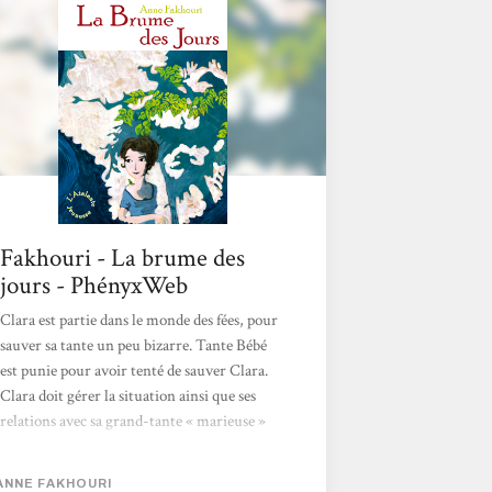
Fakhouri - La brume des
jours - PhényxWeb
Clara est partie dans le monde des fées, pour
sauver sa tante un peu bizarre. Tante Bébé
est punie pour avoir tenté de sauver Clara.
Clara doit gérer la situation ainsi que ses
relations avec sa grand-tante « marieuse »
qui lui a trouvé son amoureux et un oncle
aussi excentrique que le reste de la famille,
ANNE FAKHOURI