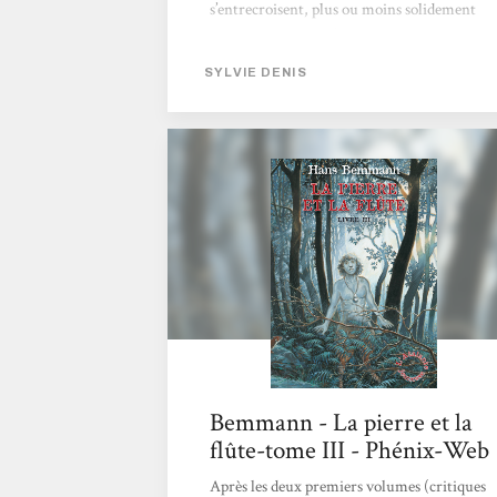
s’entrecroisent, plus ou moins solidement
corrélés : dans une fédération galactique
humaine, fédérée en deux systèmes, liée par
SYLVIE DENIS
des Grands Modifiés et leurs vaisseaux
pensants, une planète isolée où coexistent
presque sans contacts indigènes simiens, les
Ninshis, et une communauté humaine
obscurantiste ainsi que les survivants d’un
vaisseau détruit...
Bemmann - La pierre et la
flûte-tome III - Phénix-Web
Après les deux premiers volumes (critiques