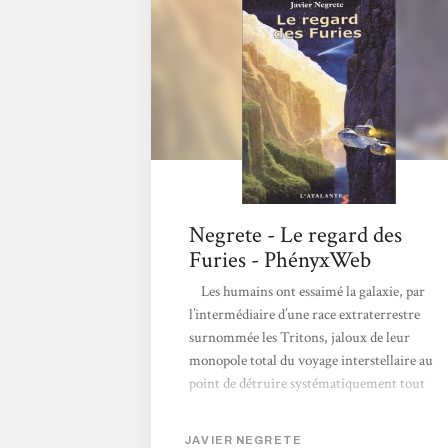
Negrete - Le regard des
Furies - PhényxWeb
Les humains ont essaimé la galaxie, par
l’intermédiaire d’une race extraterrestre
surnommée les Tritons, jaloux de leur
monopole total du voyage interstellaire au
point de détruire systématiquement tout
vaisseau humain tentant d’en percer le
secret. On dit même qu’ils auraient été
JAVIER NEGRETE