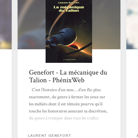
Genefort - La mécanique du
Talion - PhénixWeb
C’est l’histoire d’un mec… d’un flic plus
exactement, du genre à fermer les yeux sur
les méfaits dont il est témoin pourvu qu’il
touche les honoraires assurant sa discrétion,
du genre à tremper dans tous les trafics
lucratifs de Larsande, planète dont il est –
fort opportunément – le chef de la sécurité.
LAURENT GENEFORT