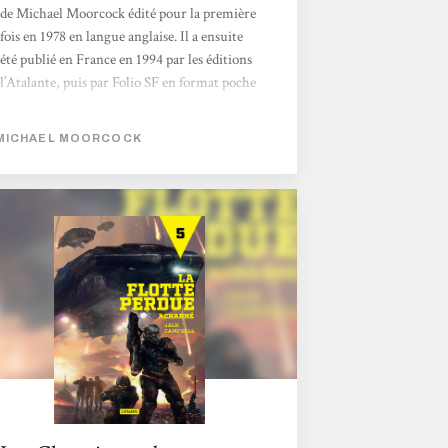
de Michael Moorcock édité pour la première
fois en 1978 en langue anglaise. Il a ensuite
été publié en France en 1994 par les éditions
l’Atalante, puis par Folio SF en format poche
en 2000. Depuis, difficile de trouver le
roman puisqu’il s’est épuisé dans les deux
MICHAEL MOORCOCK
formats, mais l’Atalante vient de le rééditer
dans sa superbe édition. C’est à cette occasion
que nous vous en faisons une critique. Petit
synopsis ? Gloriana ou la Reine Inassouvie
Age d’Or d’Albion, Gloriana règne sans
partage sur le pays et son...