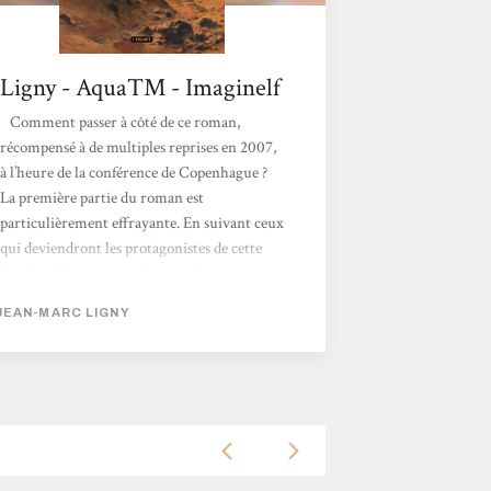
Ligny - AquaTM - Imaginelf
Comment passer à côté de ce roman,
récompensé à de multiples reprises en 2007,
à l’heure de la conférence de Copenhague ?
La première partie du roman est
particulièrement effrayante. En suivant ceux
qui deviendront les protagonistes de cette
histoire, l’auteur emmène son lecteur pour
un voyage autour du monde sous des
JEAN-MARC LIGNY
tempêtes d’eau en Hollande, dans des déserts
morts en Afrique, sous une tornade aux
Etats-Unis, dans des camps de réfugiés (ou
de survie) en Allemagne. C’est à chaque
étape un véritable choc, les hommes sont
livrés...