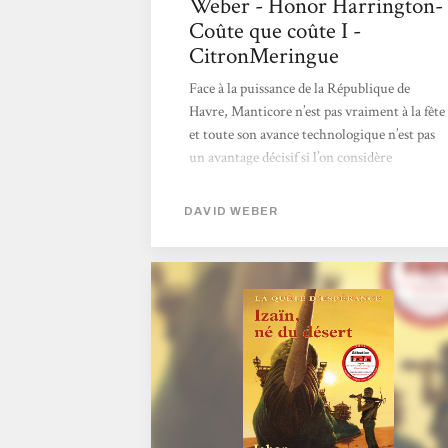
Weber - Honor Harrington-
Coûte que coûte I -
CitronMeringue
Face à la puissance de la République de
Havre, Manticore n’est pas vraiment à la fête
et toute son avance technologique n’est pas
un avantage décisif si l’on considère
l’importance des forces engagées par
l’ennemi. Par ailleurs, même s’il est des voix
DAVID WEBER
dans les deux camps qui prêcheraient pour la
paix, ce ne serait pas du goût de la
Manpower Incorporated et d'Albretch
Detweiler qui compte bien s’employer à ce
qu’aucun accord ne soit possible. Après tout,
à quoi serviraient sinon les espions, les
faussaires et les assassins ? D’autant que
lorsqu’on...