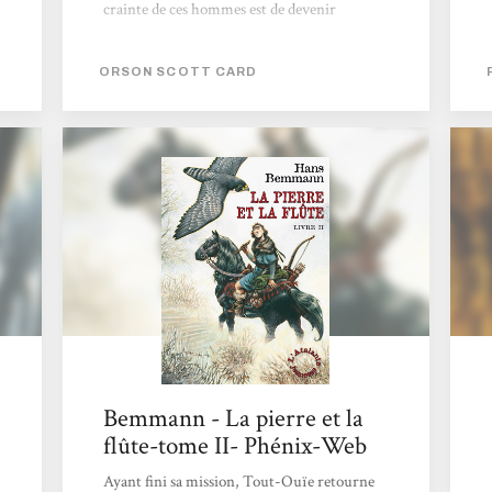
crainte de ces hommes est de devenir
régénérant radical. Ils sont capables de
régénérer un membre coupé mais certains
ORSON SCOTT CARD
ne peuvent empêcher que des membres
surnuméraires poussent et repoussent
encore. Lanik refusait de le voir, mais le voici
devenu régénérant radical, devenant de plus
en plus femme tout en restant homme !
Alors il s’enfuit et visite les nations
frontalières. Chaque Nation...
Bemmann - La pierre et la
flûte-tome II- Phénix-Web
Ayant fini sa mission, Tout-Ouïe retourne