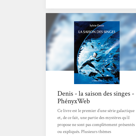
jusqu’à éradiquer une planète entière. C’est
alors qu’une puissante compagnie
multiplanétaire, l’HONYC, apprend qu’un
vaisseau triton se serait échoué sur une
planète bagne, Rhadamante. En violation des
lois Chang imposant l’extermination...
Denis - la saison des singes -
PhényxWeb
Ce livre est le premier d’une série galactique
et, de ce fait, une partie des mystères qu’il
propose ne sont pas complètement présentés
ou expliqués. Plusieurs thèmes