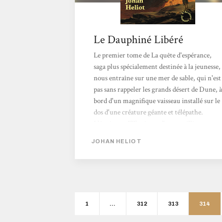
Le Dauphiné Libéré
Le premier tome de La quête d'espérance,
saga plus spécialement destinée à la jeunesse,
nous entraîne sur une mer de sable, qui n'est
pas sans rappeler les grands désert de Dune, à
bord d'un magnifique vaisseau installé sur le
dos d'une créature géante et télépathe.
L'équipage d'"Espérance" a recueilli en route
un drôle de gamin qui semble tombé du ciel
JOHAN HELIOT
sans souvenirs. Il va bientôt devenir l'enjeu
d'une terrible lutte de pouvoir. Johan Heliot
est un grand conteur, il fusionne ici avec
bonheur deux grandes formes du récit
d'aventures, l'histoire de pirates et
l'univers...
1
…
312
313
314