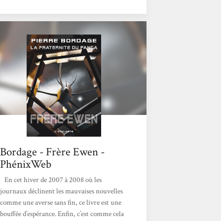
un chasseur de fées, un chasseur d’humains…
De la grand-tante Coucou au corbeau, le «
bestiaire » est bien plus vaste que cela ! Clara
doit se battre pour retrouver notre monde et
idéalement sans perdre le contact avec le
monde des fées, qui n’est visible qu’aux
cœurs d’enfants. Sinon,...
Bordage - Frère Ewen -
PhénixWeb
En cet hiver de 2007 à 2008 où les
journaux déclinent les mauvaises nouvelles
comme une averse sans fin, ce livre est une
bouffée d’espérance. Enfin, c’est comme cela