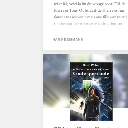
ici et là), voici la fin du voyage pour Œil-de-
Pierre et Tout-Ouïe. Œil-de-Pierre est un
faune sans souvenir mais une fille aux yeux à
tomber par terre renverse la situation, au
risque pour Œil-de-Pierre de se perdre à
jamais. Tout-Ouïe lui retrouve son état
HANS BEMMANN
premier mais son histoire est encore à écrire.
Demeure la poésie, le monde entre deux et
de multiples niveaux de lecture car les faux-
semblants et les apparences sont bien
trompeurs… Véronique De Laet, 25
novembre 2009, phenixweb.net.