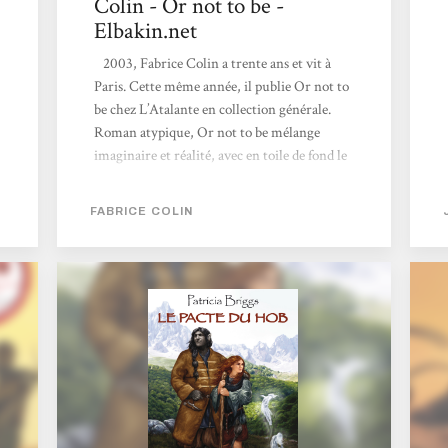
Colin - Or not to be -
Elbakin.net
2003, Fabrice Colin a trente ans et vit à
Paris. Cette même année, il publie Or not to
be chez L’Atalante en collection générale.
Roman atypique, Or not to be mélange
imaginaire et réalité, avec en toile de fond le
personnage de William Shakespeare. La
progression de l’intrigue est très
FABRICE COLIN
particulière, complétement morcelée et
décousue. Si cette décomposition peut, de
prime abord, perturber, voire rebuter, elle
s’avère néanmoins un reflet fidèle de
l’évolution psychique du héros retrouvant
peu à peu ses souvenirs (ou sombrant...