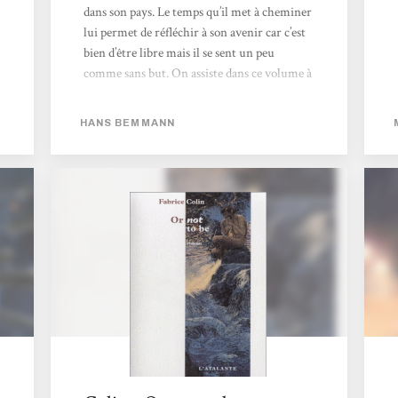
dans son pays. Le temps qu’il met à cheminer
lui permet de réfléchir à son avenir car c’est
bien d’être libre mais il se sent un peu
comme sans but. On assiste dans ce volume à
ses premiers choix, ceux dont il ne mesure
pas ou pas bien les implications, à ses
HANS BEMMANN
nouveaux émois devant les yeux verts d’une
fille, aux premières difficultés. On se
retrouve avec un personnage qui vit son
adolescence, sûr de lui jusqu’à l’arrogance. Il
pense que sa récente indépendance le libère
de suivre les conseils des autres et...