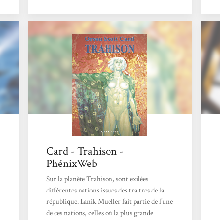
Du genre à s’être, au fil du temps, constitué
un confortable pactole de nature à améliorer
sa maigre retraite de fonctionnaire. Du
genre enfin à avoir trempé les pattes dans un
pot de miel qui, cette fois, lui était...
Card - Trahison -
PhénixWeb
Sur la planète Trahison, sont exilées
différentes nations issues des traitres de la
république. Lanik Mueller fait partie de l’une
de ces nations, celles où la plus grande