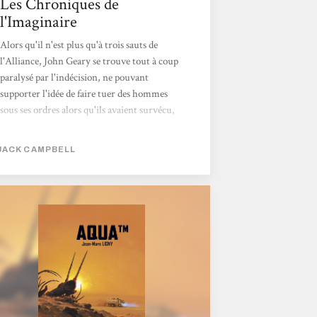
Les Chroniques de
l'Imaginaire
Alors qu'il n'est plus qu'à trois sauts de
l'Alliance, John Geary se trouve tout à coup
paralysé par l'indécision, ne pouvant
supporter l'idée de faire tuer des hommes
sous ses ordres alors qu'ils avaient survécu,
de façon si improbable, jusque là. Aussi
s'attarde-t'il, contre ses habitudes et toute
JACK CAMPBELL
raison, à Dilawa. Secoué par Tanya Desjani,
il convient avec elle que le choix d'aller à
Héradao s'impose, fût-ce seulement pour y
délivrer les personnels de l'Alliance qui y
sont emprisonnés. Dans ce tome où, comme
les spatiaux, le lecteur "sent l'écurie", la
politique tient une large...