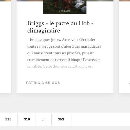
Briggs - le pacte du Hob -
climaginaire
En quelques jours, Aren voit s'écrouler
toute sa vie : ce sont d'abord des maraudeurs
qui massacrent tous ses proches, puis un
tremblement de terre qui bloque l’entrée de
sa vallée. Cette dernière catastrophe est
d’ailleurs moins naturelle qu’il n’y paraît et
présage un sombre avenir : la magie de la
PATRICIA BRIGGS
terre, emprisonnée depuis des lustres par des
sortilèges, a été libérée par un mage de sang
fou et haineux. Le peuple sauvage – feu
follets, spectres, élémentaux et autres
gobelins – se réveille, bien décidé à se venger
des humains....
315
316
…
353