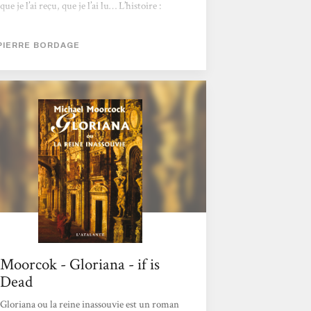
que je l’ai reçu, que je l’ai lu… L’histoire :
Une mystérieuse compagnie, « La Fraternité
du Panca » est composée de membres qui ont
PIERRE BORDAGE
été initiés pour sauvegarder l’humanité et
tout ce qui est vivant. Comme une sorte de «
franc-maçonnerie spatiale ». Nous sommes
dans des lendemains lointains. Très lointains.
Pierre Bordage a déplacé...
Moorcok - Gloriana - if is
Dead
Gloriana ou la reine inassouvie est un roman