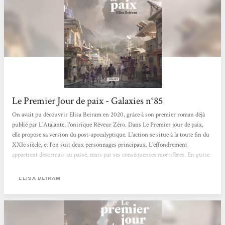
Le Premier Jour de paix - Galaxies n°85
On avait pu découvrir Elisa Beiram en 2020, grâce à son premier roman déjà
publié par L'Atalante, l'onirique Rêveur Zéro. Dans Le Premier jour de paix,
elle propose sa version du post-apocalyptique. L'action se situe à la toute fin du
XXIe siècle, et l'on suit deux personnages principaux. L'effondrement
appartient désormais au passé, mais pas ses conséquences mortifères. En guise
d'ouverture, nous découvrons Aureliano, ancien des FARC, un des derniers
habitants d'un village colombien, qui ne trouvent rien de mieux que de
ELISA BEIRAM
s'entretuer. Pour trouver une solution, il lance avec ce qui reste de matériel...