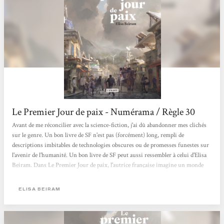
Le Premier Jour de paix - Numérama / Règle 30
Avant de me réconcilier avec la science-fiction, j'ai dû abandonner mes clichés
sur le genre. Un bon livre de SF n'est pas (forcément) long, rempli de
descriptions imbitables de technologies obscures ou de promesses funestes sur
l'avenir de l'humanité. Un bon livre de SF peut aussi ressembler à celui d'Elisa
Beiram. Dans Le Premier Jour de paix, l'autrice française imagine un monde
qui, à l'aube du XXIIe siècle, tente d'arrêter toutes les guerres. Les grandes, les
petites, celles qui tuent des millions de personnes ou une dizaine, pour voler les
ELISA BEIRAM
maigres ressources naturelles de la planète ou juste par habitude de la
violence....