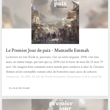
Le Premier Jour de paix - Mamzelle Emmah
La lecture est très fluide et, pourtant, c'est un texte exigeant. 2098, c'est loin
mais, en même temps, pas tant que ça. 2098 c'est le futur de mon fils (il aura 79
ans). On imagine bien comment notre monde peut conduire à celui-là. Certains
thèmes m'ont interpellés comme celui de frontières mais aussi de cultures
communes. En effet, du fait des bouleversements climatiques et de la rareté de
l'eau, certains sont partis cherchant ailleurs une meilleure vie. On assiste alors
à un mélange des cultures. D'autres ont choisi de rester mais est-ce une bonne
ELISA BEIRAM
décision ? Faut-il rester pour conserver des conditions loin...