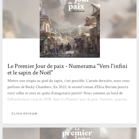
Le Premier Jour de paix - Numerama "Vers l'infini
et le sapin de Noël"
Mettre une utopie au pied du sapin, c’est possible. L’année dernière, nous vous
parlions de Becky Chambers. En 2023, le second roman d’Elisa Beiram pourra
ravir celles et ceux en quête d’imaginaire positif. Nous sommes au bord de
l’effondrement total en 2098, dans Le Premier jour de paix. Famines, guerres,
changement climatique. Pourtant, l’espoir n’est jamais parti. Le monde n’est pas
encore post-apocalyptique, et certains sont bien décidés à trouver une solution
ELISA BEIRAM
pour instaurer la paix comme système sociopolitique durable. Voilà une œuvre
audacieuse, où le futur n’est pas...