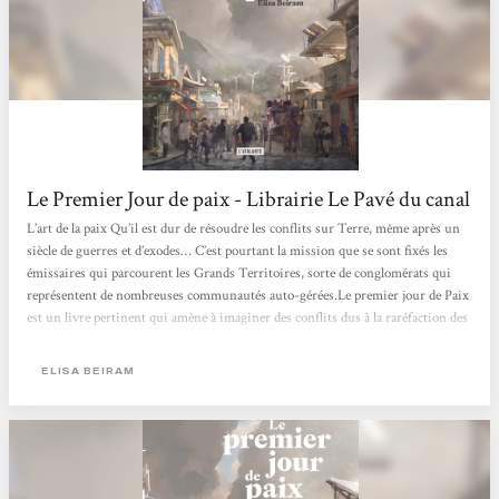
Le Premier Jour de paix - Librairie Le Pavé du canal
L’art de la paix Qu’il est dur de résoudre les conflits sur Terre, même après un
siècle de guerres et d’exodes… C’est pourtant la mission que se sont fixés les
émissaires qui parcourent les Grands Territoires, sorte de conglomérats qui
représentent de nombreuses communautés auto-gérées.Le premier jour de Paix
est un livre pertinent qui amène à imaginer des conflits dus à la raréfaction des
ressources, mais surtout à réfléchir à ce qui pourrait résoudre ces conflits.
L’optimisme du récit n’occulte pas les origines...
ELISA BEIRAM