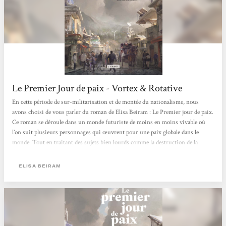
Le Premier Jour de paix - Vortex & Rotative
En cette période de sur-militarisation et de montée du nationalisme, nous
avons choisi de vous parler du roman de Elisa Beiram : Le Premier jour de paix.
Ce roman se déroule dans un monde futuriste de moins en moins vivable où
l’on suit plusieurs personnages qui œuvrent pour une paix globale dans le
monde. Tout en traitant des sujets bien lourds comme la destruction de la
planète à coup de surexploitation de ressources et des pandémies, Elisa Beiram
s’inscrit dans une écriture de SF positive et propose des regards d’espoirs sur
ELISA BEIRAM
les futurs possibles.