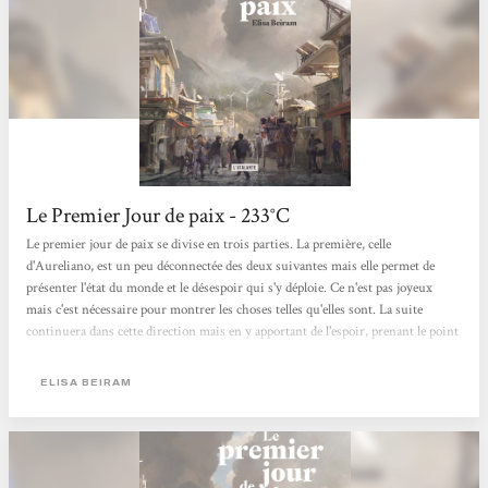
Le Premier Jour de paix - 233°C
Le premier jour de paix se divise en trois parties. La première, celle
d'Aureliano, est un peu déconnectée des deux suivantes mais elle permet de
présenter l'état du monde et le désespoir qui s'y déploie. Ce n'est pas joyeux
mais c'est nécessaire pour montrer les choses telles qu'elles sont. La suite
continuera dans cette direction mais en y apportant de l'espoir, prenant le point
de vue d'émissaires de la paix oeuvrant à trouver des solutions. Et la solution
finale, c'est la paix. Le premier jour de paix est un ouvrage qui a à la fois des airs
ELISA BEIRAM
d'apocalypse et de feel-good. Le parallèle avec Becky Chambers est...