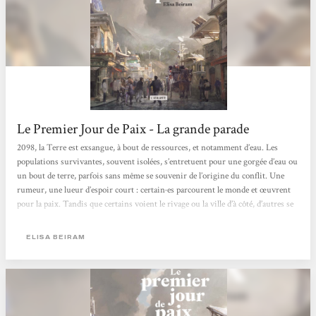
Le Premier Jour de Paix - La grande parade
2098, la Terre est exsangue, à bout de ressources, et notamment d’eau. Les
populations survivantes, souvent isolées, s’entretuent pour une gorgée d’eau ou
un bout de terre, parfois sans même se souvenir de l’origine du conflit. Une
rumeur, une lueur d’espoir court : certain·es parcourent le monde et œuvrent
pour la paix. Tandis que certains voient le rivage ou la ville d’à côté, d’autres se
tournent vers les étoiles. Parce que la paix n’est pas l’objectif, c’est la solution.
Le roman est divisé en trois parties, de plus en plus longues, qui élargissent...
ELISA BEIRAM