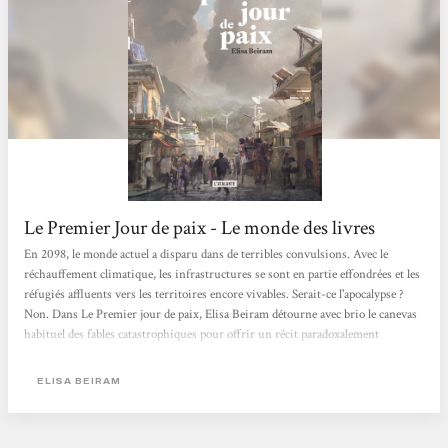
Le Premier Jour de paix - Le monde des livres
En 2098, le monde actuel a disparu dans de terribles convulsions. Avec le
réchauffement climatique, les infrastructures se sont en partie effondrées et les
réfugiés affluents vers les territoires encore vivables. Serait-ce l'apocalypse ?
Non. Dans Le Premier jour de paix, Elisa Beiram détourne avec brio le canevas
habituel des fables catastrophiques pour offrir un récit paradoxalement
optimiste - une réjouissante rareté. Les deux milliards d'humains survivants se
retrouvent, en effet, à la fois éparpillés et unis pour leur survie et la
ELISA BEIRAM
reconstruction de la planète - mais pas à l'identique... Il s'agit désormais...