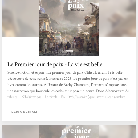
Le Premier jour de paix - La vie est belle
Science-fiction et espoir : Le premier jour de paix d’Elisa Beiram Très belle
découverte de cette rentrée littéraire 2023, Le premier jour de paix n’est pas un
livre comme les autres. À l’instar de Becky Chambers, l’auteure s’impose dans
une narration qui bouscule les codes et impose un genre. Donc découvreurs de
talents… N’hésitez pas ! Le pitch ? En 2098, l’avenir (quel avenir) est sombre
pour ne pas dire apocalyptique. Les sociétés se sont « adaptées » aux rigueurs
climatiques. Les « unes » événementielles des JT...
ELISA BEIRAM