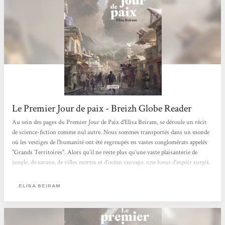
Le Premier Jour de paix - Breizh Globe Reader
Au sein des pages du Premier Jour de Paix d'Elisa Beiram, se déroule un récit
de science-fiction comme nul autre. Nous sommes transportés dans un monde
où les vestiges de l'humanité ont été regroupés en vastes conglomérats appelés
"Grands Territoires". Alors qu’il ne reste plus qu’une vaste plaisanterie de
jungle, de savane, de villes mortes et d’océan sauvage, une lueur d'espoir surgit.
L'histoire suit trois émissaires, bâtons de paroles et négociateurs pour la paix
universelle, alors qu'ils parcourent le globe vers le rivage, vers le monde, vers
ELISA BEIRAM
les étoiles, risquant leur...