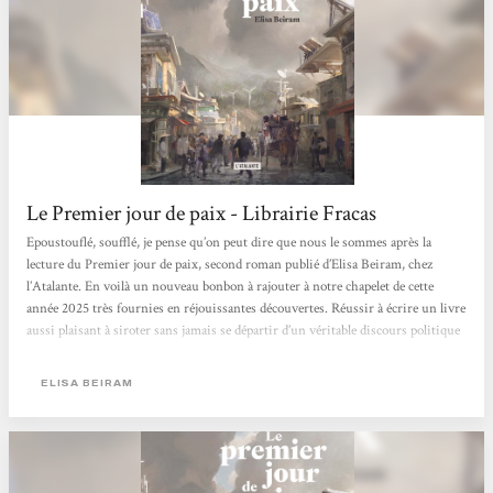
Le Premier jour de paix - Librairie Fracas
Epoustouflé, soufflé, je pense qu’on peut dire que nous le sommes après la
lecture du Premier jour de paix, second roman publié d’Elisa Beiram, chez
l’Atalante. En voilà un nouveau bonbon à rajouter à notre chapelet de cette
année 2025 très fournies en réjouissantes découvertes. Réussir à écrire un livre
aussi plaisant à siroter sans jamais se départir d’un véritable discours politique
profond, et de circonstance, est une performance qu’il faut saluer.Voici un petit
livre sec et resserré de cent quatre-vingt pages qui explore majoritairement...
ELISA BEIRAM