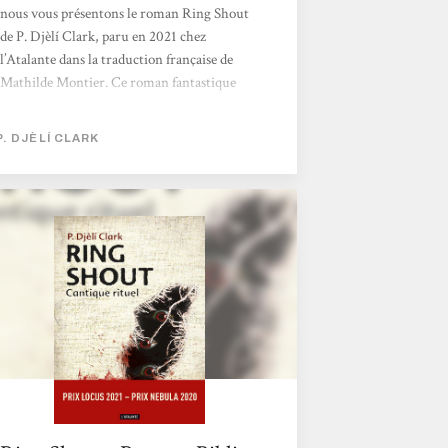
nous vous présentons le roman Ring Shout
de P. Djèlí Clark, paru en 2021 chez
l’Atalante dans la traduction française de
Mathilde Montier. Ce roman fantastique
nous fait plonger tout droit dans les
horreurs de l’histoire américaine où le Ku
P. DJÈLÍ CLARK
Klux Klan veut installer son règne de
terreur. Mais c’est sans compter la résistance
des ancien⋅nes esclaves en Géorgie qui ont su
affirmer leurs existences malgré toutes les
atrocités auxquelles ielles ont dû faire face.
Épaulée d’une tireuse d’élite au caractère...