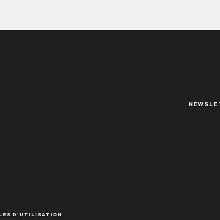
enthousiasme tant son univers...
NEWSLE
LES D’UTILISATION