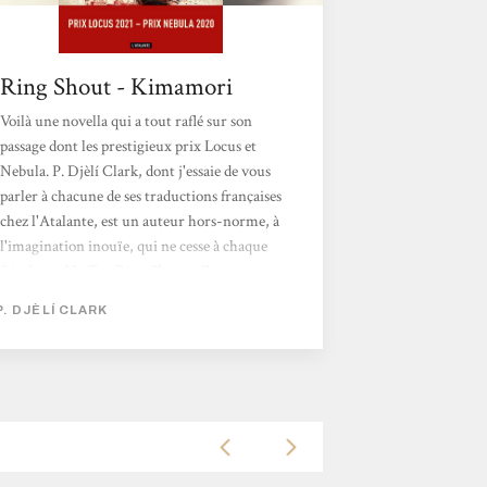
Ring Shout - Kimamori
Voilà une novella qui a tout raflé sur son
passage dont les prestigieux prix Locus et
Nebula. P. Djèlí Clark, dont j'essaie de vous
parler à chacune de ses traductions françaises
chez l'Atalante, est un auteur hors-norme, à
l'imagination inouïe, qui ne cesse à chaque
fois de me bluffer. Ring Shout ; Cantique
rituel ne déroge pas à la règle. C'est une
P. DJÈLÍ CLARK
histoire sombre qui se dépeint ici, une part
terrible de l'Amérique que P. Djèlí Clark
s'approprie en y mêlant du fantastique, mais
l'horreur est bien humaine... . Les États-Unis
sont émerveillés par...