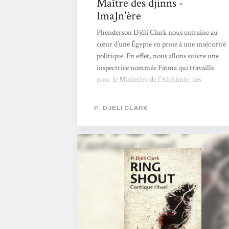
Maître des djinns -
ImaJn'ère
Phenderson Djèlí Clark nous entraîne au
cœur d’une Égypte en proie à une insécurité
politique. En effet, nous allons suivre une
inspectrice nommée Fatma qui travaille
pour le Ministère de l’Alchimie, des
Enchantements et des Entités surnaturelles.
Elle va faire face à une enquête sur
P. DJÈLÍ CLARK
l’assassinat de la Fraternité d’Al-Jahiz par le
prétendu Al-Jahiz. Celui-là même qui a
ouvert une brèche en faisant des expériences
dans le Kaf, l’outre-royaume des djinns, il y a
une cinquantaine d’années, afin que le
monde des humains et des...