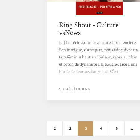
Ring Shout - Culture
vsNews
[...] Le récit est une aventure à part entière.
Son intrigue, d’une part, nous fait suivre un
trio féminin haut en couleur, sabre au clair
et bâton de dynamite à la bouche, face à une
horde de démons hargneux. C’est
dynamique, c’est haletant, ça se lit d’une
traite. D’autre part, la plume de l’auteur
P. DJÈLÍ CLARK
nous heurte à un patois, mélange d’anglais et
de créoles, qui enrobe le récit d’une mélodie
irrésistible fait d’argot et d’accent sudiste. Un
dialecte secondé par un autre, encore plus
surprenant, le gullah-geechee, qui...
1
2
3
4
5
…