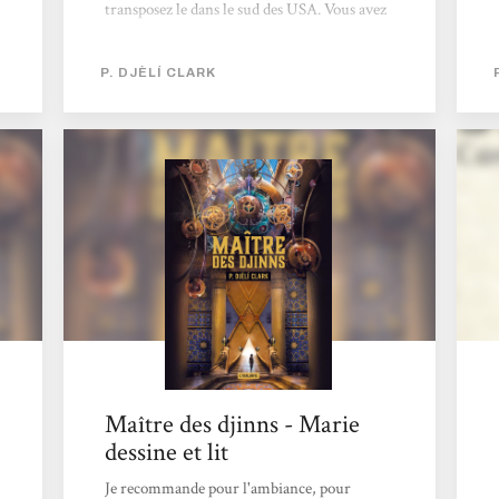
transposez le dans le sud des USA. Vous avez
des guerrières, des chanteurs de l'au-delà.
Du Gullah. Des déesses. Des démons. De la
P. DJÈLÍ CLARK
violence. De l'agitation. Des challenges. Du
chantage. Des MONSTRES ! De la douleur.
De la peine. Des émotions. Il est petit ce
livre. Il est vraiment petit. En une nuit vous
le finissez, vous n'avez pas le choix. Vous
plongez dans le monde de Maryse, Sadie et
Chef, et vous êtes coincés! C'est fini! Vous
êtes coincés avec les Kklans, de sombres êtres
monstrueux...
Maître des djinns - Marie
dessine et lit
Je recommande pour l'ambiance, pour