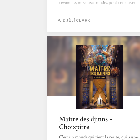
revanche, ne vous attendez pas à retrouver
l’univers dans son intégralité. Résolument
moderne dans l’écriture des personnages,
P. DJÈLÍ CLARK
l’auteur rend compte efficacement des
enjeux de notre époque. Cette fiction fait
partie de la série sur le ministère égyptien de
l’Alchimie, des Enchantements et des Entités
surnaturelles. Le Maître des Djinns a reçu
entre autres le prix Nebula du meilleur...
Maître des djinns -
Choixpitre
C'est un monde qui tient la route, qui a une