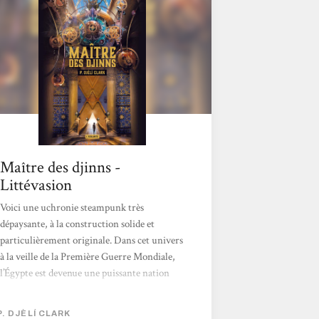
Maître des djinns -
Littévasion
Voici une uchronie steampunk très
dépaysante, à la construction solide et
particulièrement originale. Dans cet univers
à la veille de la Première Guerre Mondiale,
l’Égypte est devenue une puissante nation
grâce à la réapparition de la magie et à
l’intégration des djinns dans la société civile.
P. DJÈLÍ CLARK