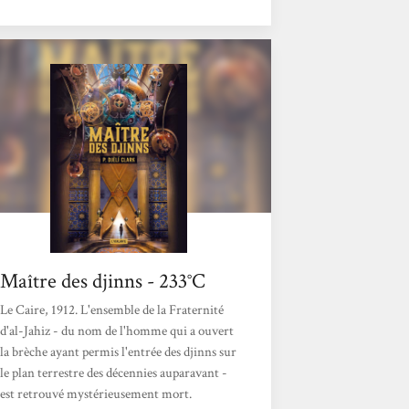
Le colonialisme européen a été battu en
brèche, et l’Amérique s’est repliée sur elle-
même, intolérante vis-à-vis de toute forme
de magie. Les femmes égyptiennes se battent
pour leurs droits civiques, ont gagné...
Maître des djinns - 233°C
Le Caire, 1912. L'ensemble de la Fraternité
d'al-Jahiz - du nom de l'homme qui a ouvert
la brèche ayant permis l'entrée des djinns sur
le plan terrestre des décennies auparavant -
est retrouvé mystérieusement mort.