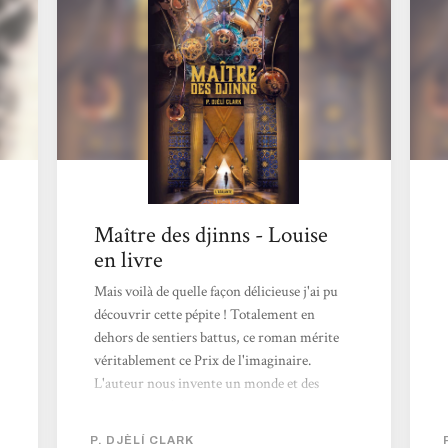
Maître des djinns - Louise
en livre
Mais voilà de quelle façon délicieuse j'ai pu
découvrir cette pépite ! Totalement en
dehors de sentiers battus, ce roman mérite
véritablement ce Prix de l'imaginaire.
L'auteur nous invente un monde et des
personnages formidables qui nous absorbent
sans mal, nous entraînant dans les méandres
P. DJÈLÍ CLARK