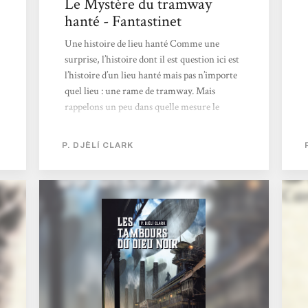
Le Mystère du tramway
hanté - Fantastinet
Une histoire de lieu hanté Comme une
surprise, l’histoire dont il est question ici est
l’histoire d’un lieu hanté mais pas n’importe
quel lieu : une rame de tramway. Mais
rappelons un peu dans quelle mesure le
monde a changé ! Comme nous l’avions déjà
découvert dans la nouvelle L’Étrange Affaire
P. DJÈLÍ CLARK
du djinn du Caire, le monde a changé depuis
qu’une ouverture entre notre monde et celui
des djinns existe. Cette passerelle a donné la
possibilité à l’Egypte de développer sa
technologie en faisant une des puissances les
plus importantes au monde, rivalisant avec
les plus...