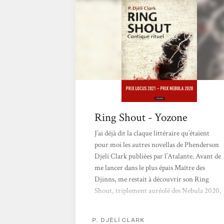
Ring Shout - Yozone
J’ai déjà dit la claque littéraire qu’étaient
pour moi les autres novellas de Phenderson
Djeli Clark publiées par l’Atalante. Avant de
me lancer dans le plus épais Maître des
Djinns, me restait à découvrir son Ring
Shout, triplement auréolé des Nebula 2020,
Locus et British fantasy 2021. Ring Shout,
c’est une sorte de dark fantasy mélangeant
P. DJÈLÍ CLARK