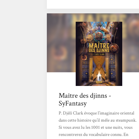
magie afro-caribéenne, Ku Klux Klan et
horreur lovecraftienne, par les yeux d’une
héroïne qui a tous les attributs classiques :
épée magique, traumatisme enfoui (on a tué
toute sa famille), esprit de...
Maître des djinns -
SyFantasy
P. Djèlí Clark évoque l’imaginaire oriental
dans cette histoire qu’il mêle au steampunk.
Si vous avez lu les 1001 et une nuits, vous
rencontrerez du vocabulaire connu. En