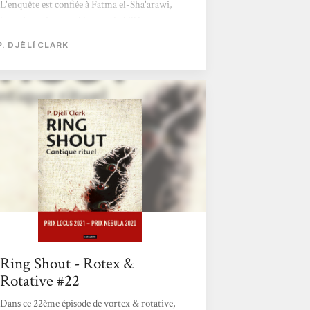
L'enquête est confiée à Fatma el-Sha'arawi,
la toujours impeccablement habillée
enquêtrice du ministère de l’Alchimie, des
P. DJÈLÍ CLARK
Enchantements et des Entités surnaturelles.
Maître des djinns prend place dans le même
univers, et avec la même héroïne, que
L'Étrange Affaire du djinn du Caire. Une
affaire à laquelle il est d'ailleurs fait
référence...
Ring Shout - Rotex &
Rotative #22
Dans ce 22ème épisode de vortex & rotative,