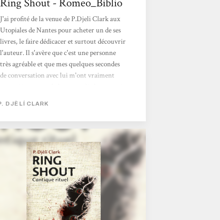
Ring Shout - Romeo_Biblio
J'ai profité de la venue de P.Djeli Clark aux
Utopiales de Nantes pour acheter un de ses
livres, le faire dédicacer et surtout découvrir
l'auteur. Il s'avère que c'est une personne
très agréable et que mes quelques secondes
de conversation avec lui m'ont vraiment
motivé à attaquer le bouquin dès le retour à
la maison.Ring Shout, c'est l'histoire d'un
P. DJÈLÍ CLARK
trio de femmes noires, avec à sa tête Maryse,
une chasseuse de démons qui, grâce à son
épée magique, découpe joyeusement des
membres du Ku Klux Klan. Des entités
maléfiques se cachent parmi les membres de
l'organisation...