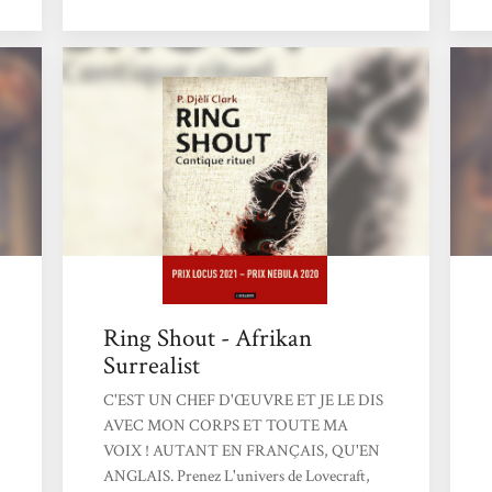
magiques du Caire, avec ses créatures
fantastiques.Cette petite merveille mérite
d'être lue !
Ring Shout - Afrikan
Surrealist
C'EST UN CHEF D'ŒUVRE ET JE LE DIS
AVEC MON CORPS ET TOUTE MA
VOIX ! AUTANT EN FRANÇAIS, QU'EN
ANGLAIS. Prenez L'univers de Lovecraft,