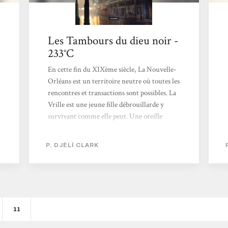
Les Tambours du dieu noir -
233°C
En cette fin du XIXème siècle, La Nouvelle-
Orléans est un territoire neutre où toutes les
rencontres et transactions sont possibles. La
Vrille est une jeune fille débrouillarde y
survivant comme elle peut. Une oreille
involontairement indiscrète va la mettre sur
la route d'une arme des plus terribles.
P. DJÈLÍ CLARK
Heureusement, elle pourra compter sur
Oya, la divinité yoruba qui fait partie d'elle,
et sur Ann-Marie, capitaine d'un dirigeable
pirate. L'intrigue entière dans Les Tambours
du dieu noir tient en quelques lignes. La
petite centaine de pages de la novella passe
11
pourtant à la vitesse grand V et se lit avec