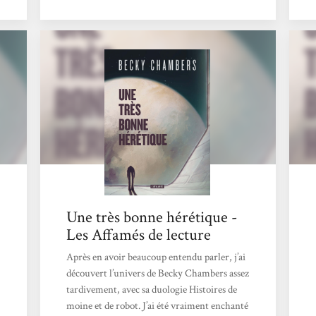
ces interrogations des réflexions universelles
voir galactiques. Et forcément, on se
retrouve avec un texte touchant voir
poignant à certains moments.L'autrice joue
sur l'humanité et l'empathie avec des
tranches de vies présentées qui, bien qu'elles
se passent loin de chez nous, nous ancrent à
quelque chose de déjà...
Une très bonne hérétique -
Les Affamés de lecture
Après en avoir beaucoup entendu parler, j’ai
découvert l’univers de Becky Chambers assez
tardivement, avec sa duologie Histoires de
moine et de robot. J’ai été vraiment enchanté