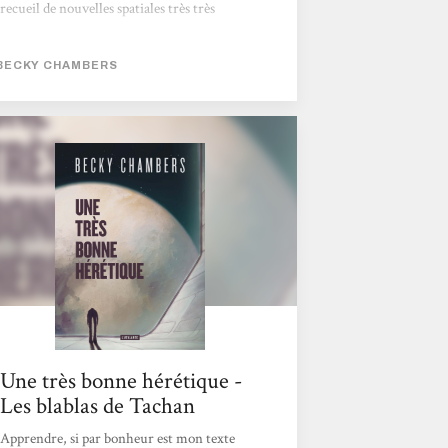
recueil de nouvelles spatiales très très
douces. Les 5 protagonistes de ces nouvelles
sont à un moment spécifique de leur vie, un
BECKY CHAMBERS
moment où beaucoup de choses s’apprêtent à
changer. Fin d’une mission importante,
découverte d’un vaisseau abandonné dans
l’espace, choix de carrière déterminant …
Ces moments sont également l’occasion
d’interroger le bien fondé de leurs choix,
leurs...
Une très bonne hérétique -
Les blablas de Tachan
Apprendre, si par bonheur est mon texte