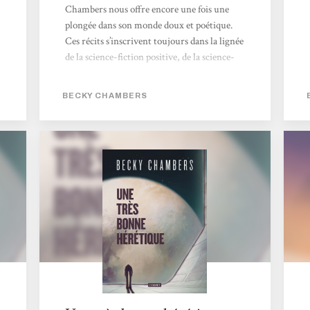
Chambers nous offre encore une fois une
plongée dans son monde doux et poétique.
Ces récits s’inscrivent toujours dans la lignée
de la science-fiction positive, de la science-
fiction qui fait du bien à l’âme et au coeur
quand on a lit. On est loin des conflits et des
BECKY CHAMBERS
enjeux planétaires, on est plutôt confronté à
des personnages qui doivent décider de leur
vie. Cela ne veut pas dire qu’il ne se passe
rien et que c’est uniquement contemplatif :
même en quelques pages, Becky Chambers
arrive à nous embarquer dans son univers et
à nous faire...