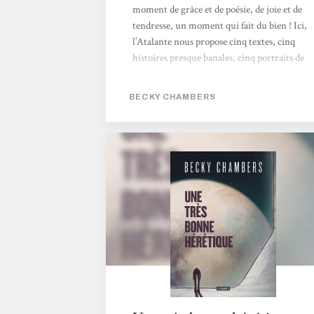
moment de grâce et de poésie, de joie et de
tendresse, un moment qui fait du bien ! Ici,
l’Atalante nous propose cinq textes, cinq
histoires presque banales, cinq portraits de
femmes confrontées à des choix qui
détermineront leur avenir – et parfois celui
BECKY CHAMBERS
des autres. Quatre se déroulent dans des
univers originaux, une se rattache à la saga «
Les voyageurs ». Dernier contact est un récit
mélancolique, qui nous raconte la tristesse,
mais aussi la décision forte d’une scientifique
contrainte de renoncer à la mission de
toute...