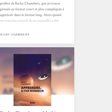
préféré de Becky Chambers, que je trouve
géniale au format court et plus compliquée à
apprécier dans le format long. Alors quand
un nouveau recueil de ses nouvelles a été
annoncé, j’ai de suite eu envie d’aller à sa
rencontre. Cette fois, ce sont 5 textes qui le
BECKY CHAMBERS
composent : des textes aux longueurs
différentes, aux sujets et intentions
différentes, mais avec toujours la même
saveur et surtout la même plume simple et
terriblement entraînante alors que sans
fioriture. Becky Chambers est drôle,
piquante et douce à...