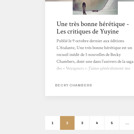
Une très bonne hérétique -
Les critiques de Yuyine
Publié le 9 octobre dernier aux éditions
L’Atalante, Une très bonne hérétique est un
recueil inédit de 5 nouvelles de Becky
Chambers, dont une dans l’univers de la saga
des « Voyageurs ». J’aime généralement me
garder un Becky Chambers en pile à lire
pour les coups durs, mais je n’ai pas su
BECKY CHAMBERS
attendre pour celui-ci tant il tombait à pic.
Et voici donc ce que j’en ai pensé… Pour
celles et ceux qui n’ont jamais lu Becky
Chambers, voici un court rappel de
pourquoi vous devez absolument
commencer à le faire : ses écrits font
1
2
3
4
5
…
vraiment beaucoup de bien....