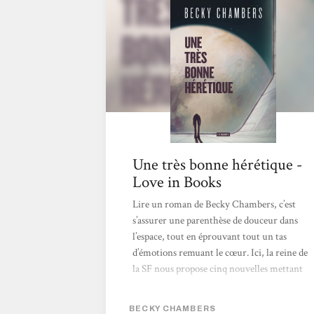
Une très bonne hérétique -
Love in Books
Lire un roman de Becky Chambers, c’est
s’assurer une parenthèse de douceur dans
l’espace, tout en éprouvant tout un tas
d’émotions remuant le cœur. Ici, la reine de
la SF nous propose cinq nouvelles mettant
les femmes à l’honneur. Ces femmes se
retrouvent toutes face à un choix qui
BECKY CHAMBERS