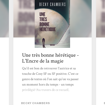
Une très bonne hérétique -
L'Encre de la magie
Qu'il est bon de retrouver l'autrice et sa
touche de Cosy SF ou SF positive. C'est ce
genre de textes où l'on sait qu'on va passer
un moment hors du temps - un temps
privilégié !Au travers de ce recueil,
Chambers explore le quotidien, l'intimité et
les questionnements des femmes - faisant de
BECKY CHAMBERS