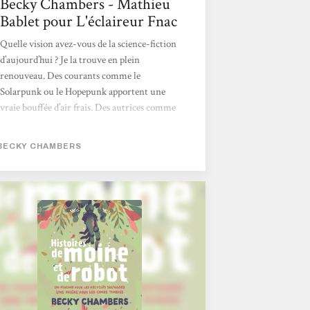
Becky Chambers - Mathieu
Bablet pour L'éclaireur Fnac
Quelle vision avez-vous de la science-fiction
d’aujourd’hui ? Je la trouve en plein
renouveau. Des courants comme le
Solarpunk ou le Hopepunk apportent une
vraie bouffée d’air frais. Des autrices comme
Becky Chambers, la reine de la SF
contemporaine, ou, avant elle, Ursula K. Le
BECKY CHAMBERS
Guin, ont ouvert la voie à une science-
fiction plus humaniste, moins centrée sur la
technique, voire moins académique. C’est ce
courant-là qui m’intéresse aujourd’hui, celui
qui s’empare des problématiques actuelles
pour proposer autre chose que le désespoir.
Mathieu Bablet > Lire tout l'article <