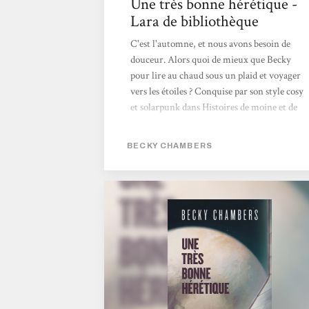
Une très bonne hérétique -
Lara de bibliothèque
C'est l'automne, et nous avons besoin de
douceur. Alors quoi de mieux que Becky
pour lire au chaud sous un plaid et voyager
vers les étoiles ? Conquise par son style cosy
et solarpunk dans Histoires de moine et de
robot, c'est avec un immense plaisir que je
me suis plongée dans son nouveau recueil.
BECKY CHAMBERS
L'ouvrage se compose de 5 nouvelles
indépendantes, mettant en scène des
personnages féminins dans un décor
futuriste et spatial. Et que d'émotions au
rendez-vous ! Une fois de plus, l'autrice
manie les mots avec finesse et sensibilité,
nous faisant voyager dans les doutes, les
espoirs et le quotidien de femmes diverses et
touchantes, auxquelles...