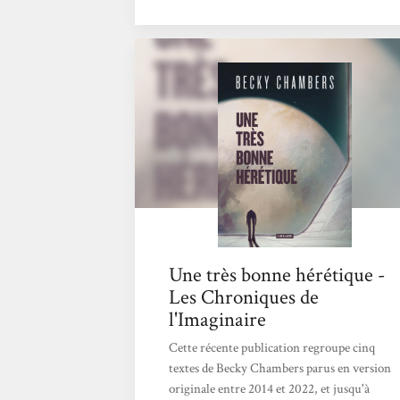
décidera de leur avenir, professionnel ou
personnel, mais aussi, pour certaines, de
celui du reste de l’univers.Becky Chambers
nous fait ressentir leurs doutes, leurs
faiblesses et leurs forces. Ça remue les tripes
tout en douceur, et on se demande ce que
l’on aurait fait à leur place… Quant à la
dernière...
Une très bonne hérétique -
Les Chroniques de
l'Imaginaire
Cette récente publication regroupe cinq
textes de Becky Chambers parus en version
originale entre 2014 et 2022, et jusqu'à