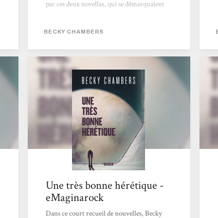
par ces deux novellas, qui se démarquaient
de mes lectures SF habituelles par leur
optimisme, leur philosophie solaire et
BECKY CHAMBERS
profondément queer. Par la suite, j’ai eu un
immense coup de cœur pour L’Espace d’un
an, premier volume de sa saga des
« Voyageurs », que je n’ai hélas toujours pas
eu l’occasion de continuer… Je remercie donc
vivement les éditions l’Atalante de m’avoir...
Une très bonne hérétique -
eMaginarock
Dans ce court recueil de nouvelles, Becky