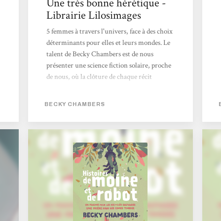
Une très bonne hérétique -
Librairie Lilosimages
5 femmes à travers l'univers, face à des choix
déterminants pour elles et leurs mondes. Le
talent de Becky Chambers est de nous
présenter une science fiction solaire, proche
de nous, où la clôture de chaque récit
apporte de la sérénité et de l'espoir. C'est
doux, humain, foisonnant d'imagination et
BECKY CHAMBERS
pourtant si calme. Manon