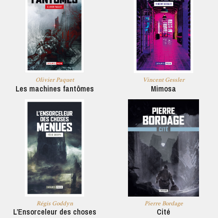
Olivier Paquet
Vincent Gessler
Les machines fantômes
Mimosa
Régis Goddyn
Pierre Bordage
L’Ensorceleur des choses
Cité