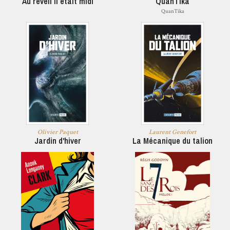
Au réveil il était midi
QuanTika
QuanTika
Olivier Paquet
Laurent Genefort
Jardin d'hiver
La Mécanique du talion