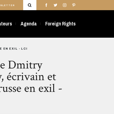
SLETTER
rateurs
Agenda
Foreign Rights
EN EXIL - LCI
de Dmitry
 écrivain et
russe en exil -