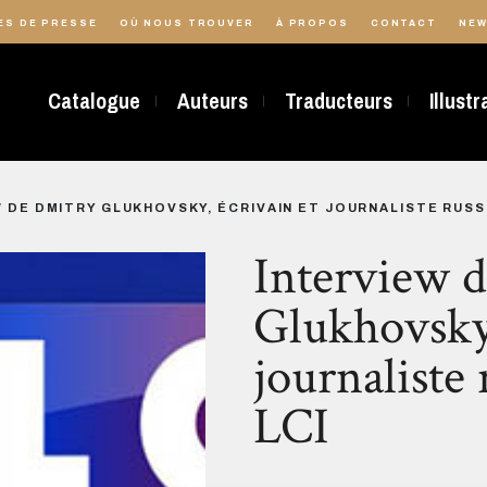
ES DE PRESSE
OÙ NOUS TROUVER
À PROPOS
CONTACT
NEW
Catalogue
Auteurs
Traducteurs
Illust
 DE DMITRY GLUKHOVSKY, ÉCRIVAIN ET JOURNALISTE RUSSE 
Interview 
Glukhovsky,
journaliste 
LCI