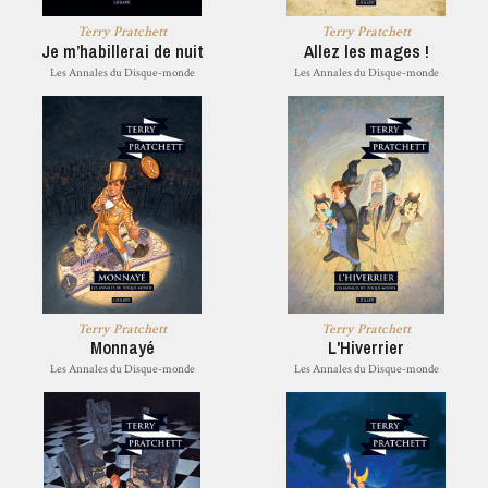
Terry Pratchett
Terry Pratchett
Je m’habillerai de nuit
Allez les mages !
Les Annales du Disque-monde
Les Annales du Disque-monde
Terry Pratchett
Terry Pratchett
Monnayé
L'Hiverrier
Les Annales du Disque-monde
Les Annales du Disque-monde