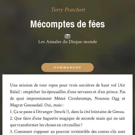
Terry Pratchett
Mécomptes de fées
Les Annales du Disque-monde
COMMANDER
Une mission de tout repos pour trois sorcières de haut vol (Air
Balai) : empêcher les épousailles d’une servante et d’un prince. Pas
de quoi impressionner Mémé Ciredutemps, Nounou Ogg et
Magrat Goussedail. Oui, mais :
1. Ça se passe à l’étranger (beurk !), dans la cité lointaine de Genua.
2. Que faire d’une baguette magique de seconde main qui ne sait
que transformer les choses en citrouilles ?
3. Comment s’opposer au pouvoir irrésistible des contes s’ils sont