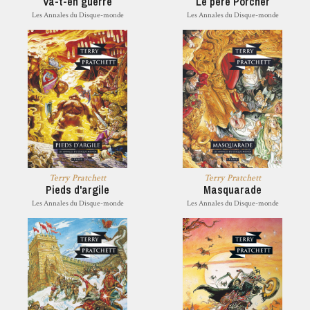
Va-t-en guerre
Le père Porcher
Les Annales du Disque-monde
Les Annales du Disque-monde
Terry Pratchett
Terry Pratchett
Pieds d'argile
Masquarade
Les Annales du Disque-monde
Les Annales du Disque-monde