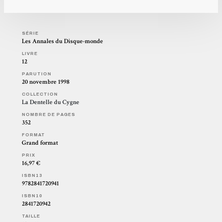
SÉRIE
Les Annales du Disque-monde
LIVRE
12
PARUTION
20 novembre 1998
COLLECTION
La Dentelle du Cygne
NOMBRE DE PAGES
352
FORMAT
Grand format
PRIX
16,97 €
ISBN13
9782841720941
ISBN10
2841720942
TAILLE