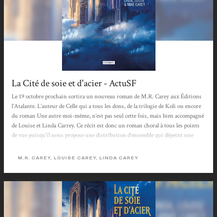
La Cité de soie et d'acier - ActuSF
Le 19 octobre prochain sortira un nouveau roman de M.R. Carey aux Éditions
l’Atalante. L’auteur de Celle qui a tous les dons, de la trilogie de Koli ou encore
du roman Une autre moi-même, n’est pas seul cette fois, mais bien accompagné
de Louise et Linda Carrey. Ce récit est donc un roman choral à tous les points
de vue puisqu’il nous propose une distribution d’ensemble qui dépeint une
histoire digne des plus belles fresques, et en plus d’être un travail à six mains.
Cette histoire commence donc comme beaucoup d’autre part un « Jadis » qui
M.R. CAREY, LOUISE CAREY, LINDA CAREY
invite à rêver à un destin...