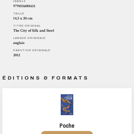
ISBN13
9791036001611
TAILLE
14,5 x 20 cm
TITRE ORIGINAL
The City of Silk and Steel
LANGUE ORIGINALE
anglais
PARUTION ORIGINALE
2012
ÉDITIONS & FORMATS
Poche