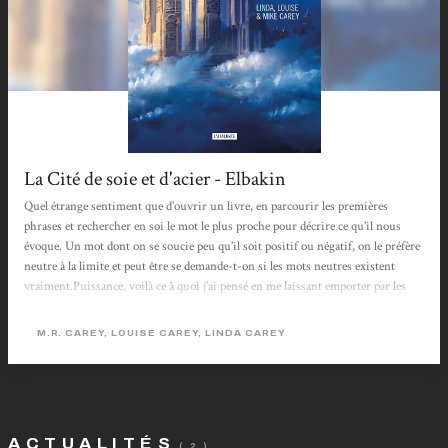
La Cité de soie et d'acier - Elbakin
Quel étrange sentiment que d’ouvrir un livre, en parcourir les premières
phrases et rechercher en soi le mot le plus proche pour décrire ce qu’il nous
évoque. Un mot dont on se soucie peu qu’il soit positif ou négatif, on le préfère
neutre à la limite et peut être se demande-t-on si les mots neutres existent
vraiment.Puissance, voilà ce à quoi j’ai pensé en me laissant emporter par les
différents remous de la cité perdue entre les dunes. Puissance, lorsque chaque
mot est ressenti comme à sa place, que chaque chapitre possède ce qu’il faut
M.R. CAREY, LOUISE CAREY, LINDA CAREY
d’équilibre...
ACTUALITÉS
( 2 )