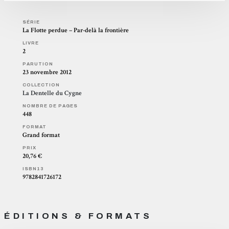
SÉRIE
La Flotte perdue – Par-delà la frontière
LIVRE
2
PARUTION
23 novembre 2012
COLLECTION
La Dentelle du Cygne
NOMBRE DE PAGES
448
FORMAT
Grand format
PRIX
20,76 €
ISBN13
9782841726172
ÉDITIONS & FORMATS