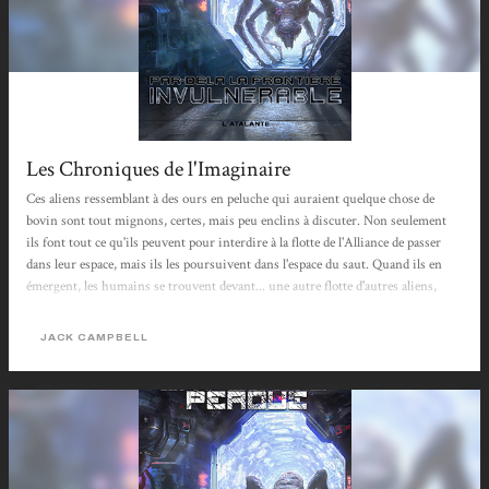
Les Chroniques de l'Imaginaire
Ces aliens ressemblant à des ours en peluche qui auraient quelque chose de
bovin sont tout mignons, certes, mais peu enclins à discuter. Non seulement
ils font tout ce qu'ils peuvent pour interdire à la flotte de l'Alliance de passer
dans leur espace, mais ils les poursuivent dans l'espace du saut. Quand ils en
émergent, les humains se trouvent devant... une autre flotte d'autres aliens,
visiblement en sentinelle. Heureusement, ceux-là, au moins, contrairement aux
Enigmas et aux Vachours, semblent disposés à parler, et pas amis du tout des
JACK CAMPBELL
précédents. Rione et le général Charban s'attellent immédiatement à...