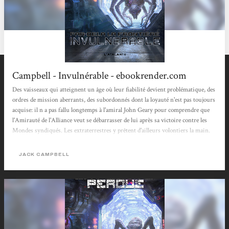
Campbell - Invulnérable - ebookrender.com
Des vaisseaux qui atteignent un âge où leur fiabilité devient problématique, des
ordres de mission aberrants, des subordonnés dont la loyauté n'est pas toujours
acquise: il n a pas fallu longtemps à l'amiral John Geary pour comprendre que
l'Amirauté de l'Alliance veut se débarrasser de lui après sa victoire contre les
Mondes syndiqués. Les extraterrestres y prêtent d'ailleurs volontiers la main.
La rencontre avec les mystérieux Énigmas ne s'est traduite que par des
affrontements et voici que l'armada spatiale d'une nouvelle espèce rejette aussi
JACK CAMPBELL
toute tentative de communication et se déchaîne...