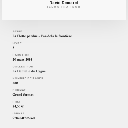
David Demaret
ILLUSTRATEUR
SÉRIE
La Flotte perdue – Par-delà la frontière
LIVRE
3
PARUTION
20 mars 2014
COLLECTION
La Dentelle du Cygne
NOMBRE DE PAGES
480
FORMAT
Grand format
PRIX
24,50 €
ISBN13
9782841726660