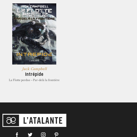
Jack Campbell
Intrépide
La Flotte perdue – Par-delà la frontière