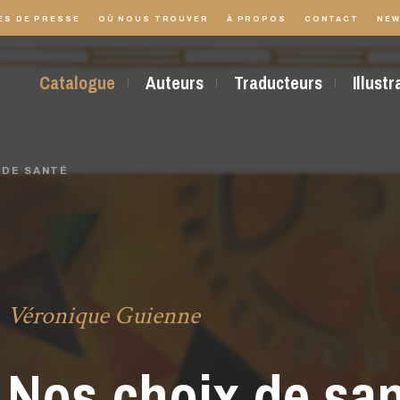
ES DE PRESSE
OÙ NOUS TROUVER
À PROPOS
CONTACT
NEW
Catalogue
Auteurs
Traducteurs
Illust
 DE SANTÉ
Véronique Guienne
Nos choix de sa