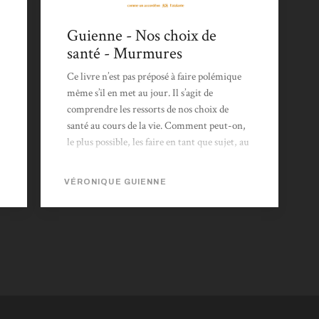
Guienne - Nos choix de
santé - Murmures
Ce livre n’est pas préposé à faire polémique
même s’il en met au jour. Il s’agit de
comprendre les ressorts de nos choix de
santé au cours de la vie. Comment peut-on,
le plus possible, les faire en tant que sujet, au
plan individuel comme au plan collectif ? Or,
il y a une grande complexité de ces choix
VÉRONIQUE GUIENNE
aujourd’hui, entre ce qui nous est
socialement prescrit, conseillé, imposé,
politiquement correct et économiquement
possible. L’analyse des dilemmes pratiques
s’appuie sur des recherches en France, en
Allemagne et au Québec ou des témoignages
de soignants, de patients –...