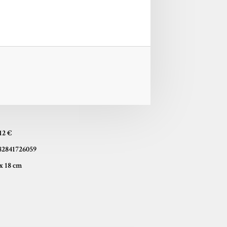
12 €
82841726059
13 x 18 cm