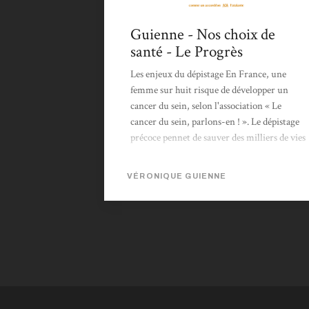
Guienne - Nos choix de
santé - Le Progrès
Les enjeux du dépistage En France, une
femme sur huit risque de développer un
cancer du sein, selon l'association « Le
cancer du sein, parlons-en ! ». Le dépistage
précoce pennet de sauver des milliers de vies
chaque année. En 2011 en France, le cancer
du sein était le cancer tëminin le plus
VÉRONIQUE GUIENNE
fréquent avec 53 000 nouveaux cas estimés.
Il était aussi la première cause de décès par
cancer chez la femme, avec 11 500 décès
estimés. Pourtant, s'il est détecté à nn stade
précoce, il peut non seulement être guéri
dans plus de neuf cas sur...