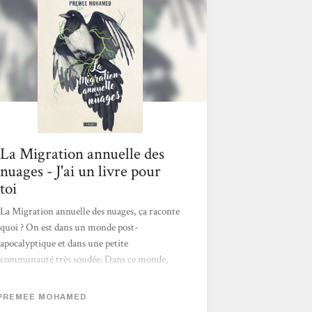
Surgers. Futur proche, dans un monde post-
apocalyptique, les humains essayent de se
reconstruire en vivant reclus dans de petites
communautés en autarcie. L’extérieur est
un...
La Migration annuelle des
nuages - J'ai un livre pour
toi
La Migration annuelle des nuages, ça raconte
quoi ? On est dans un monde post-
apocalyptique et dans une petite
communauté très soudée. Dans ce monde,
Reid reçoit une lettre d’admission à
l’université, une chance incroyable pour elle.
PREMEE MOHAMED
Premier problème : Est-ce que l’université