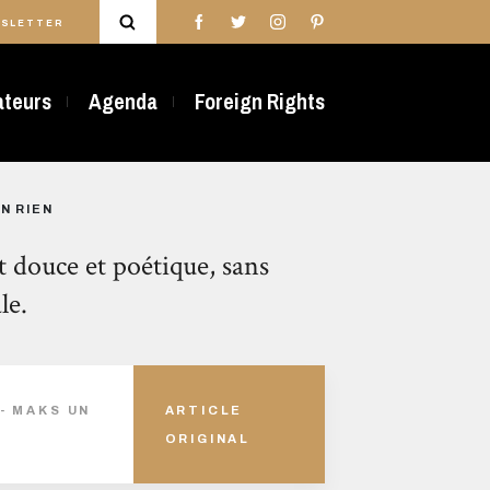
SLETTER
rateurs
Agenda
Foreign Rights
N RIEN
 douce et poétique, sans
le.
- MAKS UN
ARTICLE
ORIGINAL