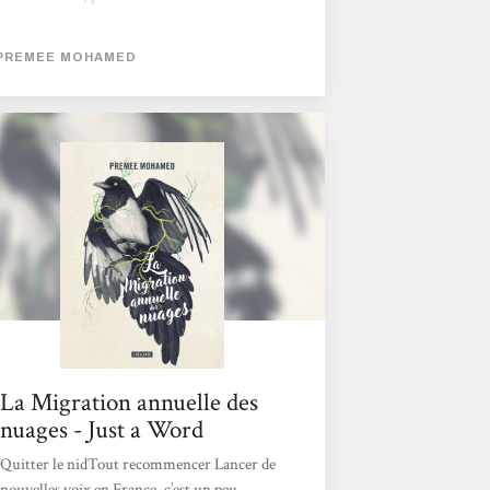
un murmure. Bien des humains sont morts
dans les années de tribulation qui ont signé
PREMEE MOHAMED
l'effondrement. Quelques-uns demeurent
néanmoins. D'abord dans les lointains
dômes, où les plus riches se sont
apparemment réfugiés et où subsisteraient
les merveilles de l'Ancien Monde (on pense à
Exodes, de Jean-Marc Ligny). Ensuite, plus
nombreux, dans les ruines des villes, non...
La Migration annuelle des
nuages - Just a Word
Quitter le nidTout recommencer Lancer de
nouvelles voix en France, c’est un peu