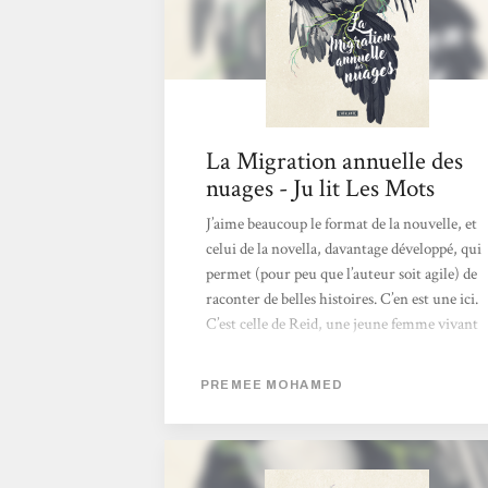
La Migration annuelle des
nuages - Ju lit Les Mots
J’aime beaucoup le format de la nouvelle, et
celui de la novella, davantage développé, qui
permet (pour peu que l’auteur soit agile) de
raconter de belles histoires. C’en est une ici.
C’est celle de Reid, une jeune femme vivant
dans une ville en ruines du Canada, qui
s’apprête à quitter son foyer pour une
PREMEE MOHAMED
université, peut-être inexistante ou déjà
disparue, nul ne le sait. Le monde dans lequel
elle vit est loin d’être idyllique, fragment
restant d’un autre, brûlé, disparu, anéanti