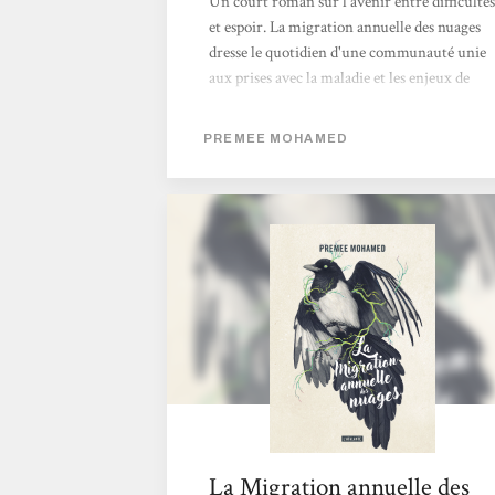
Un court roman sur l'avenir entre difficultés
et espoir. La migration annuelle des nuages
dresse le quotidien d'une communauté unie
aux prises avec la maladie et les enjeux de
survie, où l'entraide permet de surmonter
les drames. Manon
PREMEE MOHAMED
La Migration annuelle des