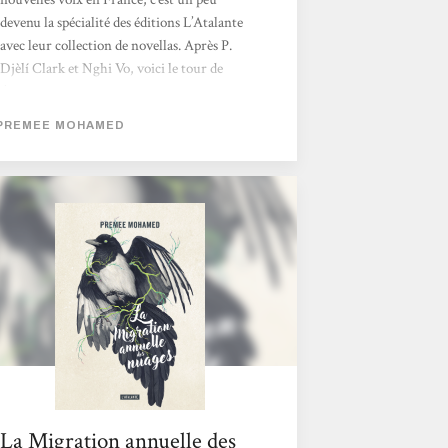
devenu la spécialité des éditions L’Atalante
avec leur collection de novellas. Après P.
Djèlí Clark et Nghi Vo, voici le tour de
l’Indo-Caribéenne Premee Mohamed.
Diplômée en génétique moléculaire et en
PREMEE MOHAMED
sciences environnementales, elle se lance
dans l’imaginaire en 2020 avec la trilogie
Beneath the Rising avant de publier en 2021
un court récit de science-fiction post-
apocalyptique intitulé La Migration annuelle
des nuages. C’est de ce dernier, traduit par
l’excellente Marie Surgers,...
La Migration annuelle des