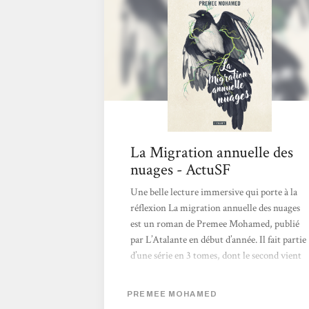
par les générations précédentes. Elle est un
élément...
La Migration annuelle des
nuages - ActuSF
Une belle lecture immersive qui porte à la
réflexion La migration annuelle des nuages
est un roman de Premee Mohamed, publié
par L’Atalante en début d’année. Il fait partie
d’une série en 3 tomes, dont le second vient
de paraître en mars toujours chez
L’Atalante, Ce qui se dit par la montagne.
PREMEE MOHAMED
Un tome 3 The first Thousant Trees doit