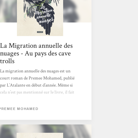
La Migration annuelle des
nuages - Au pays des cave
trolls
La migration annuelle des nuages est un
court roman de Premee Mohamed, publié
par L’Atalante en début d’année. Même si
cela n’est pas mentionné sur le livre, il fait
partie d’une série en 3 tomes, dont le second
vient de paraître en mars toujours chez
PREMEE MOHAMED
L’Atalante, Ce qui se dit par la montagne.
Un tome 3 The first Thousant Trees doit
sortir en langue anglaise fin septembre. La
traduction française est signée Marie