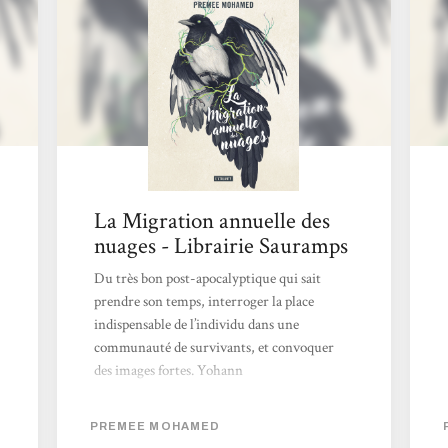
envoûtante du conte Hansel et Gretel, je me
suis donc penchée sur le reste de sa
bibliographie et découvert...
La Migration annuelle des
nuages - Librairie Sauramps
Du très bon post-apocalyptique qui sait
prendre son temps, interroger la place
indispensable de l’individu dans une
communauté de survivants, et convoquer
des images fortes. Yohann
PREMEE MOHAMED