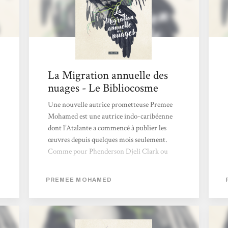
La Migration annuelle des
nuages - Le Bibliocosme
Une nouvelle autrice prometteuse Premee
Mohamed est une autrice indo-caribéenne
dont l’Atalante a commencé à publier les
œuvres depuis quelques mois seulement.
Comme pour Phenderson Djeli Clark ou
Nghi Vo, la maison d’édition a opté pour de
courts romans (moins de deux cent pages)
PREMEE MOHAMED
afin de nous permettre de nous familiariser
avec le style et l’univers de chaque auteurice.
Après avoir été charmée par Comme
l’exigeait la forêt, une réécriture sombre et