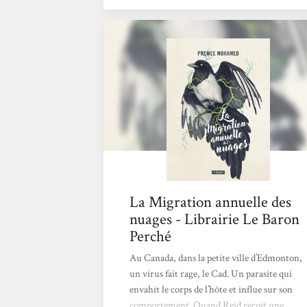
sortir en langue anglaise fin septembre. La
traduction française est signée Marie
Surgers. Futur proche, dans un monde post-
apocalyptique, les humains essayent de se
reconstruire en vivant reclus dans de petites
communautés en autarcie. L’extérieur est
un...
La Migration annuelle des
nuages - Librairie Le Baron
Perché
Au Canada, dans la petite ville d’Edmonton,
un virus fait rage, le Cad. Un parasite qui
envahit le corps de l’hôte et influe sur son
comportement. Quand Reid reçoit une