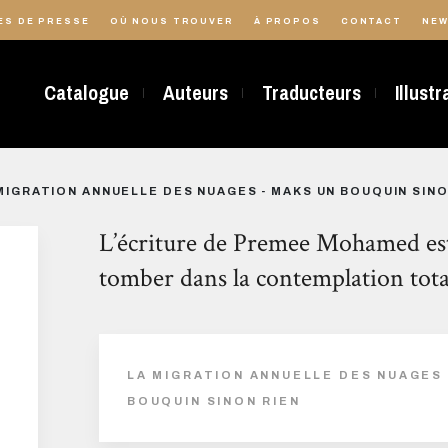
ES DE PRESSE
OÙ NOUS TROUVER
À PROPOS
CONTACT
NEW
Catalogue
Auteurs
Traducteurs
Illust
MIGRATION ANNUELLE DES NUAGES - MAKS UN BOUQUIN SINO
L’écriture de Premee Mohamed est
tomber dans la contemplation tota
LA MIGRATION ANNUELLE DES NUAGES 
BOUQUIN SINON RIEN