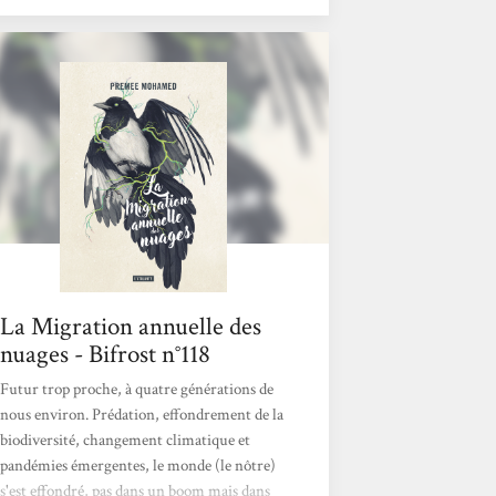
en question existe ? Deuxième problème :
Comment la communauté fera sans elle, car
tout le monde est indispensable ? Troisième
problème : Elle a inoculé un parasite qui
lentement la ronge. A-t-elle le droit de
prendre cette chance ? Le premier truc
marquant avec ce livre, c’est le côté...
La Migration annuelle des
nuages - Bifrost n°118
Futur trop proche, à quatre générations de
nous environ. Prédation, effondrement de la
biodiversité, changement climatique et
pandémies émergentes, le monde (le nôtre)
s'est effondré, pas dans un boom mais dans