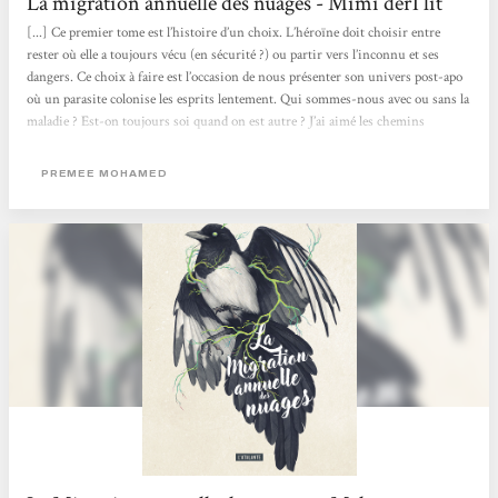
La migration annuelle des nuages - Mimi der1 lit
[...] Ce premier tome est l’histoire d’un choix. L’héroïne doit choisir entre
rester où elle a toujours vécu (en sécurité ?) ou partir vers l’inconnu et ses
dangers. Ce choix à faire est l’occasion de nous présenter son univers post-apo
où un parasite colonise les esprits lentement. Qui sommes-nous avec ou sans la
maladie ? Est-on toujours soi quand on est autre ? J’ai aimé les chemins
sinueux de pensée de l’autrice, ira-t-elle plus loin ? Je me demande d’ailleurs ce
qui nous attend dans la suite de ce premier tome, clairement introductif. Mais
PREMEE MOHAMED
une introduction...