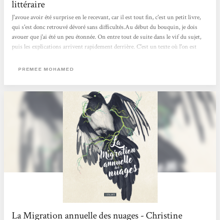
littéraire
J'avoue avoir été surprise en le recevant, car il est tout fin, c'est un petit livre,
qui s'est donc retrouvé dévoré sans difficultés.Au début du bouquin, je dois
avouer que j'ai été un peu étonnée. On entre tout de suite dans le vif du sujet,
puis les explications arrivent rapidement derrière. C'est un texte où l'on est
dans la tête d'une jeune fille, Reid, qui est atteinte du virus du Cad (un
champignon) depuis sa naissance et qui vit dans une communauté qui s'est
PREMEE MOHAMED
adaptée au nouveau monde.La Terre n'a pas supporté sa surexploitation, les
infrastructures sont tombées,...
La Migration annuelle des nuages - Christine