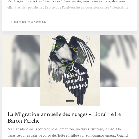
Reid reçoit une lettre d’admission à l’université, une chance incroyable pour
elle. Premier problème : Est-ce que l’université en question existe ? Deuxième
problème : Comment la communauté fera sans elle, car tout le monde est
indispensable ? Troisième problème : Elle a inoculé un parasite qui lentement la
PREMEE MOHAMED
ronge. A-t-elle le droit de prendre cette chance ? Le premier truc marquant avec
ce livre, c’est le côté...
La Migration annuelle des nuages - Librairie Le
Baron Perché
Au Canada, dans la petite ville d’Edmonton, un virus fait rage, le Cad. Un
parasite qui envahit le corps de l’hôte et influe sur son comportement. Quand