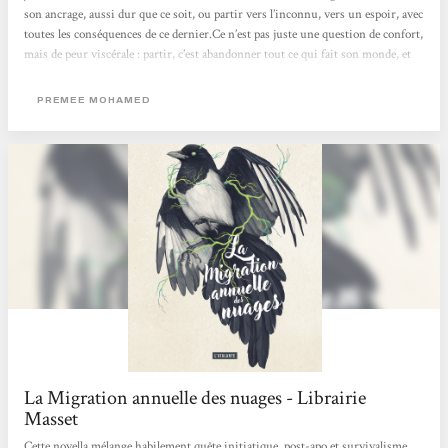
son ancrage, aussi dur que ce soit, ou partir vers l’inconnu, vers un espoir, avec
toutes les conséquences de ce dernier.Ce n’est pas juste une question de confort,
mais de peur viscérale : partir, c’est abandonner tout ce qui fait son monde, et
personne ne sait vraiment ce qui se passe réellement sous ces mystérieux
Dômes, mais c'est aussi imaginer autre chose, définir d'autres perspectives que
PREMEE MOHAMED
la routine survivaliste qu'on a toujours connue.Le roman laisse se déployer ces
questions, nous plaçant face au...
La Migration annuelle des nuages - Librairie
Masset
Cette novella mélange habilement quête initiatique, post-apo et survivalisme,