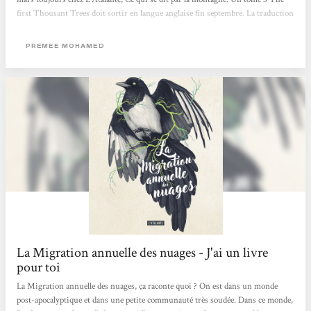
first Thousant Trees doit sortir en langue anglaise fin septembre. La traduction
française est signée Marie Surgers. Futur proche, dans un monde post-
apocalyptique, les humains essayent de se reconstruire en vivant reclus dans de
PREMEE MOHAMED
petites communautés en autarcie. L’extérieur est un...
La Migration annuelle des nuages - J'ai un livre
pour toi
La Migration annuelle des nuages, ça raconte quoi ? On est dans un monde
post-apocalyptique et dans une petite communauté très soudée. Dans ce monde,