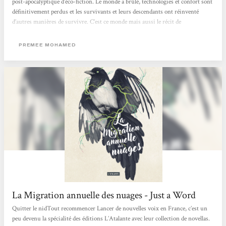
post-apocalyptique d’éco-fiction. Le monde a brûlé, technologies et confort sont
définitivement perdus et les survivants et leurs descendants ont réinventé
d’autres manières de survivre. C’est ce monde mais aussi le récit de
l’effondrement que nous découvrons entre les lignes au travers de l’histoire de
Reid. Un monde plein de nuances, avec des éléments évidemment très positifs
PREMEE MOHAMED
comme le respect de toute chose ou la mise en commun du travail, mais aussi
des aspects plus sombres comme un retour à...
La Migration annuelle des nuages - Just a Word
Quitter le nidTout recommencer Lancer de nouvelles voix en France, c’est un
peu devenu la spécialité des éditions L’Atalante avec leur collection de novellas.