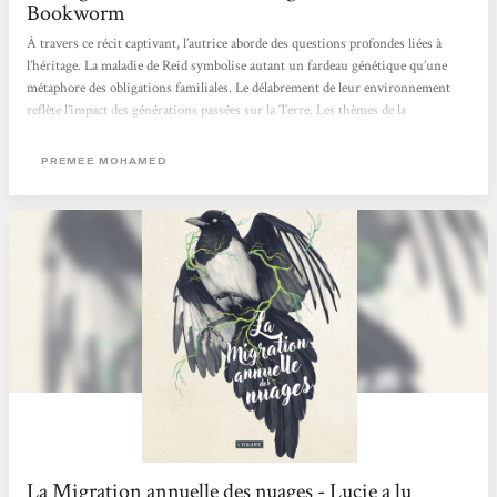
Bookworm
À travers ce récit captivant, l’autrice aborde des questions profondes liées à
l’héritage. La maladie de Reid symbolise autant un fardeau génétique qu’une
métaphore des obligations familiales. Le délabrement de leur environnement
reflète l’impact des générations passées sur la Terre. Les thèmes de la
transmission, de la survie et de la transformation du monde sont
omniprésents, portés par des réflexions poignantes, comme celle d’Henryk, le
PREMEE MOHAMED
meilleur ami de Reid, qui déclare : « Parfois, on ne peut pas… On ne peut pas
construire...
La Migration annuelle des nuages - Lucie a lu