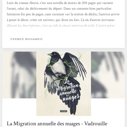
Loin du roman-fleuve, c’est une novella de moins de 200 pages qui raconte
l’avant, celui du déchirement du départ. Dans un contexte bien particulier.
Intimiste En peu de pages, sans surjouer sur la notion de déclin, l’autrice arrive
à poser le décor, créer cet univers, qui dicte ses lois. Là où d’autres écrivains
diluent les descriptions, c’est un joli et réussi exercice de style. L’autre point
saillant est le « cad », un parasite, un champignon qui touche une partie de la
population, et semble avoir une incidence sur les comportements et les choix.
PREMEE MOHAMED
Ce cadre sert...
La Migration annuelle des nuages - Vadrouille