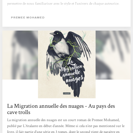
permettre de nous familiariser avec le style et l’univers de chaque auteurice.
Après avoir été charmée par Comme l’exigeait la forêt, une réécriture sombre et
envoûtante du conte Hansel et Gretel, je me suis donc penchée sur le reste de sa
PREMEE MOHAMED
bibliographie et découvert...
La Migration annuelle des nuages - Au pays des
cave trolls
La migration annuelle des nuages est un court roman de Premee Mohamed,
publié par L’Atalante en début d’année. Même si cela n’est pas mentionné sur le
livre, il fait partie d’une série en 3 tomes, dont le second vient de paraître en