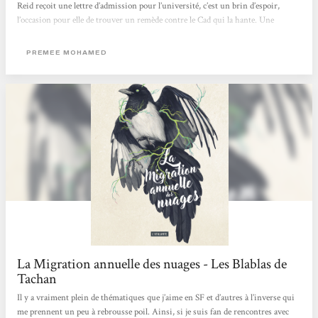
Reid reçoit une lettre d’admission pour l’université, c’est un brin d’espoir,
l’occasion pour elle de trouver un remède contre le Cad qui la hante. Une
novella de science-fiction joliment ficelée, dans un monde post-apocalyptique
où l’écologie a son importance. L’autrice nous livre ici une duologie
PREMEE MOHAMED
contemplative, engagée et innovante. A découvrir !
La Migration annuelle des nuages - Les Blablas de
Tachan
Il y a vraiment plein de thématiques que j’aime en SF et d’autres à l’inverse qui
me prennent un peu à rebrousse poil. Ainsi, si je suis fan de rencontres avec