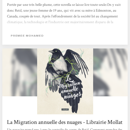
Portée par une très belle plume, cette novella se laisse lire toute seule.On y suit
donc Reid, une jeune femme de 19 ans, qui vit avec sa mère à Edmonton, au
Canada, coupée de tout. Après l’effondrement de la société lié au changement
climatique, la technologie et l’industrie ont majoritairement disparu de la
société, et une mystérieuse maladie, le cad, a fait son apparition; un parasite qui
infecte les humains et qui influe sur leur comportement. Seulement voilà, Reid
PREMEE MOHAMED
se met à rêver de plus. Elle ne veut pas rester dans sa communauté, à filer du
plastique à...
La Migration annuelle des nuages - Librairie Mollat
Un parasite prend peu à peu le contrôle du corps de Reid. Comment prendre des