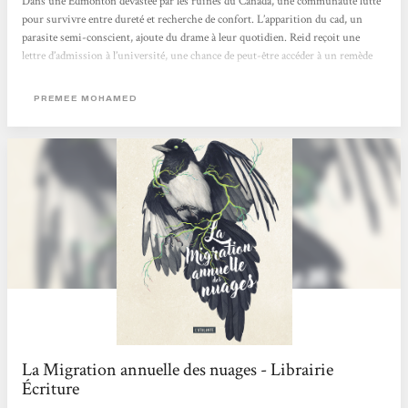
Dans une Edmonton dévastée par les ruines du Canada, une communauté lutte
pour survivre entre dureté et recherche de confort. L’apparition du cad, un
parasite semi-conscient, ajoute du drame à leur quotidien. Reid reçoit une
lettre d’admission à l’université, une chance de peut-être accéder à un remède
contre le parasite. Mais devra-t-elle abandonner ceux qui comptent sur elle ?Ce
texte est tellement percutant que j'en suis bouleversé. Droits reproductifs, accès
PREMEE MOHAMED
à l'avortement, manque ou mésinformation volontaire, surpopulation,
dérèglement et catastrophes...
La Migration annuelle des nuages - Librairie
Écriture