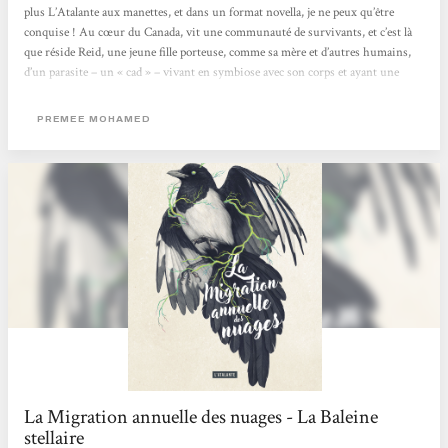
plus L’Atalante aux manettes, et dans un format novella, je ne peux qu’être
conquise ! Au cœur du Canada, vit une communauté de survivants, et c’est là
que réside Reid, une jeune fille porteuse, comme sa mère et d’autres humains,
d’un parasite – un « cad » – vivant en symbiose avec son corps et ayant une
influence plus ou moins consciente sur son comportement. Son quotidien se
voit bouleversé par l’arrivée d’une lettre d’admission dans une mystérieuse
PREMEE MOHAMED
université. Si...
La Migration annuelle des nuages - La Baleine
stellaire