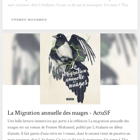
mars toujours chez L’Atalante, Ce qui se dit par la montagne. Un tome 3 The
first Thousant Trees doit sortir en langue anglaise fin septembre. La traduction
française est signée Marie Surgers. Futur proche, dans un monde post-
PREMEE MOHAMED
apocalyptique, les humains essayent de se reconstruire en vivant reclus dans de
petites communautés en autarcie. L’extérieur est un...
La Migration annuelle des nuages - ActuSF
Une belle lecture immersive qui porte à la réflexion La migration annuelle des
nuages est un roman de Premee Mohamed, publié par L’Atalante en début
d’année. Il fait partie d’une série en 3 tomes, dont le second vient de paraître en
mars toujours chez L’Atalante, Ce qui se dit par la montagne. Un tome 3 The