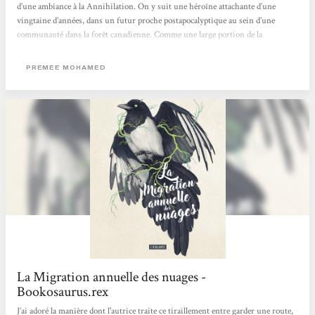
d’une ambiance à la Annihilation. On y suit une héroïne attachante d’une
vingtaine d’années, dans un futur proche postapocalyptique au sein d’une
communauté dans la forêt canadienne. Comme une large portion de la
population, elle est atteinte par le cad : un champignon parasite semi-conscient
qui influe sur les décisions de son hôte pour garantir leur survie… jusqu’au
PREMEE MOHAMED
stade terminal...
La Migration annuelle des nuages -
Bookosaurus.rex
J’ai adoré la manière dont l'autrice traite ce tiraillement entre garder une route,