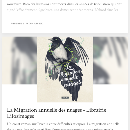
murmure. Bien des humains sont morts dans les années de tribulation qui ont
signé l'effondrement. Quelques-uns demeurent néanmoins. D'abord dans les
lointains dômes, où les plus riches se sont apparemment réfugiés et où
subsisteraient les merveilles de l'Ancien Monde (on pense à Exodes, de Jean-
PREMEE MOHAMED
Marc Ligny). Ensuite, plus nombreux, dans les ruines des villes, non...
La Migration annuelle des nuages - Librairie
Lilosimages
Un court roman sur l'avenir entre difficultés et espoir. La migration annuelle
des nuages dresse le quotidien d'une communauté unie aux prises avec la