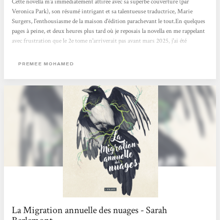
Cette novella m'a immédiatement attirée avec sa superbe couverture (par
Veronica Park), son résumé intrigant et sa talentueuse traductrice, Marie
Surgers, l'enthousiasme de la maison d'édition parachevant le tout.En quelques
pages à peine, et deux heures plus tard où je reposais la novella en me rappelant
avec frustration que le 2e tome n'arriverait pas avant mars 2025, j'ai été
conquise.La plume de l'autrice est épatante, nous faisant entrer dans la tête de
son héroïne et vivre ses questionnements et ses peurs comme si c'était les
PREMEE MOHAMED
nôtres. Doutant en permanence de ses propres choix face à...
La Migration annuelle des nuages - Sarah