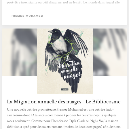
peut-être inexistante ou déjà disparue, nul ne le sait. Le monde dans lequel elle
vit est loin d’être idyllique, fragment restant d’un autre, brûlé, disparu, anéanti
par les générations précédentes. Elle est un élément...
PREMEE MOHAMED
La Migration annuelle des nuages - Le Bibliocosme
Une nouvelle autrice prometteuse Premee Mohamed est une autrice indo-
caribéenne dont l’Atalante a commencé à publier les œuvres depuis quelques
mois seulement. Comme pour Phenderson Djeli Clark ou Nghi Vo, la maison
d’édition a opté pour de courts romans (moins de deux cent pages) afin de nous