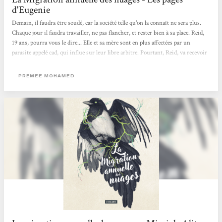
d'Eugenie
Demain, il faudra être soudé, car la société telle qu'on la connaît ne sera plus.
Chaque jour il faudra travailler, ne pas flancher, et rester bien à sa place. Reid,
19 ans, pourra vous le dire... Elle et sa mère sont en plus affectées par un
parasite appelé cad, qui influe sur leur libre arbitre. Pourtant, Reid, va recevoir
une lettre qui va tout changer, une lettre d'admission dans une école. Dans ce
demain qui ne ressemble plus en rien à aujourd'hui, cette lettre est-elle une
PREMEE MOHAMED
chimère ? Cette nouvelle, raconte ce sentiment de culpabilité, cet abandon.
Entre obligations familiales, désir de découverte,...