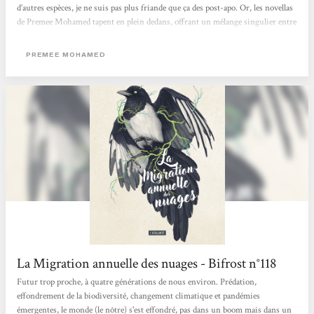
d’autres espèces, je ne suis pas plus friande que ça des post-apo. Or, les novellas
de Premee Mohamed tapent en plein dedans, offrant un mélange singulier entre
deux univers que je ne pensais pas voir se croiser et j’ai adoré ! Avec une plume
simple qui a pourtant sa propre poésie, l’autrice indo-caribéenne, nous propose
PREMEE MOHAMED
un récit très calme et posé, très nature, loin de celui souvent explosif ou sale et
crade...
La Migration annuelle des nuages - Bifrost n°118
Futur trop proche, à quatre générations de nous environ. Prédation,
effondrement de la biodiversité, changement climatique et pandémies
émergentes, le monde (le nôtre) s'est effondré, pas dans un boom mais dans un