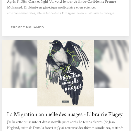
Après P. Djèlí Clark et Nghi Vo, voici le tour de l’Indo-Caribéenne Premee
Mohamed. Diplômée en génétique moléculaire et en sciences
environnementales, elle se lance dans l’imaginaire en 2020 avec la trilogie
Beneath the Rising avant de publier en 2021 un court récit de science-fiction
post-apocalyptique intitulé La Migration annuelle des nuages. C’est de ce
PREMEE MOHAMED
dernier, traduit par l’excellente Marie Surgers,...
La Migration annuelle des nuages - Librairie Flagey
J’ai lu cette puissante et dense novella juste après Le temps d’après (de Jean
Hegland, suite de Dans la forêt) et j’y ai retrouvé des thèmes similaires, mâtinés