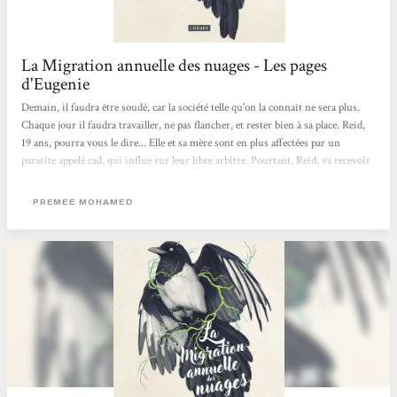
La Migration annuelle des nuages - Les pages
d'Eugenie
Demain, il faudra être soudé, car la société telle qu'on la connaît ne sera plus.
Chaque jour il faudra travailler, ne pas flancher, et rester bien à sa place. Reid,
19 ans, pourra vous le dire... Elle et sa mère sont en plus affectées par un
parasite appelé cad, qui influe sur leur libre arbitre. Pourtant, Reid, va recevoir
une lettre qui va tout changer, une lettre d'admission dans une école. Dans ce
demain qui ne ressemble plus en rien à aujourd'hui, cette lettre est-elle une
PREMEE MOHAMED
chimère ? Cette nouvelle, raconte ce sentiment de culpabilité, cet abandon.
Entre obligations familiales, désir de découverte,...