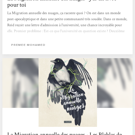
pour toi
La Migration annuelle des nuages, ça raconte quoi ? On est dans un monde
post-apocalyptique et dans une petite communauté très soudée. Dans ce monde,
Reid reçoit une lettre d’admission à l’université, une chance incroyable pour
elle. Premier problème : Est-ce que l’université en question existe ? Deuxième
problème : Comment la communauté fera sans elle, car tout le monde est
indispensable ? Troisième problème : Elle a inoculé un parasite qui lentement la
PREMEE MOHAMED
ronge. A-t-elle le droit de prendre cette chance ? Le premier truc marquant avec
ce livre, c’est le côté...
La Migration annuelle des nuages - Les Blablas de