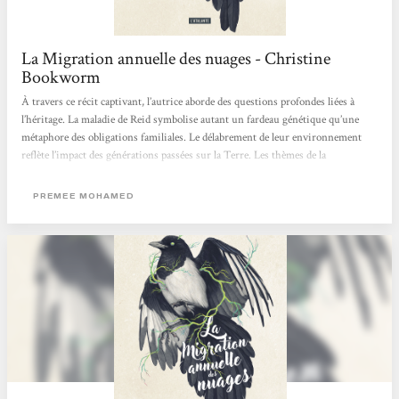
La Migration annuelle des nuages - Christine
Bookworm
À travers ce récit captivant, l’autrice aborde des questions profondes liées à
l’héritage. La maladie de Reid symbolise autant un fardeau génétique qu’une
métaphore des obligations familiales. Le délabrement de leur environnement
reflète l’impact des générations passées sur la Terre. Les thèmes de la
transmission, de la survie et de la transformation du monde sont
omniprésents, portés par des réflexions poignantes, comme celle d’Henryk, le
PREMEE MOHAMED
meilleur ami de Reid, qui déclare : « Parfois, on ne peut pas… On ne peut pas
construire...