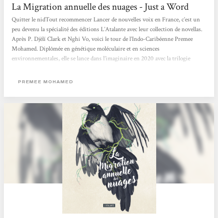
La Migration annuelle des nuages - Just a Word
Quitter le nidTout recommencer Lancer de nouvelles voix en France, c’est un
peu devenu la spécialité des éditions L’Atalante avec leur collection de novellas.
Après P. Djèlí Clark et Nghi Vo, voici le tour de l’Indo-Caribéenne Premee
Mohamed. Diplômée en génétique moléculaire et en sciences
environnementales, elle se lance dans l’imaginaire en 2020 avec la trilogie
Beneath the Rising avant de publier en 2021 un court récit de science-fiction
post-apocalyptique intitulé La Migration annuelle des nuages. C’est de ce
PREMEE MOHAMED
dernier, traduit par l’excellente Marie Surgers,...