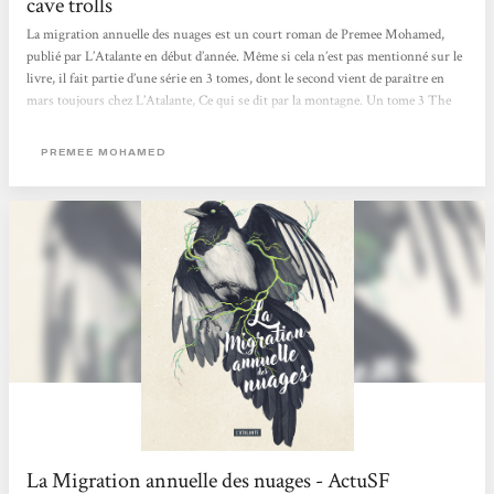
cave trolls
La migration annuelle des nuages est un court roman de Premee Mohamed,
publié par L’Atalante en début d’année. Même si cela n’est pas mentionné sur le
livre, il fait partie d’une série en 3 tomes, dont le second vient de paraître en
mars toujours chez L’Atalante, Ce qui se dit par la montagne. Un tome 3 The
first Thousant Trees doit sortir en langue anglaise fin septembre. La traduction
française est signée Marie Surgers. Futur proche, dans un monde post-
PREMEE MOHAMED
apocalyptique, les humains essayent de se reconstruire en vivant reclus dans de
petites communautés en autarcie. L’extérieur est un...
La Migration annuelle des nuages - ActuSF