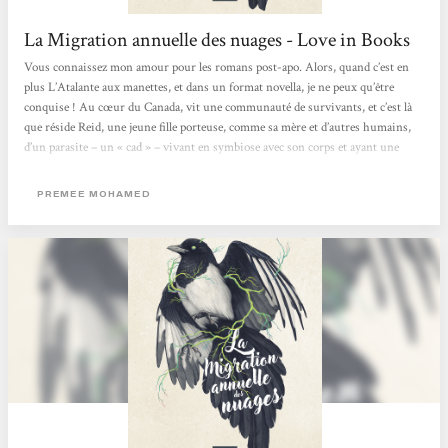
La Migration annuelle des nuages - Love in Books
Vous connaissez mon amour pour les romans post-apo. Alors, quand c’est en
plus L’Atalante aux manettes, et dans un format novella, je ne peux qu’être
conquise ! Au cœur du Canada, vit une communauté de survivants, et c’est là
que réside Reid, une jeune fille porteuse, comme sa mère et d’autres humains,
d’un parasite – un « cad » – vivant en symbiose avec son corps et ayant une
influence plus ou moins consciente sur son comportement. Son quotidien se
voit bouleversé par l’arrivée d’une lettre d’admission dans une mystérieuse
PREMEE MOHAMED
université. Si...