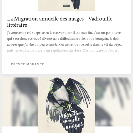
La Migration annuelle des nuages - Vadrouille
littéraire
J'avoue avoir été surprise en le recevant, car il est tout fin, c'est un petit livre,
qui s'est donc retrouvé dévoré sans difficultés.Au début du bouquin, je dois
avouer que j'ai été un peu étonnée. On entre tout de suite dans le vif du sujet,
puis les explications arrivent rapidement derrière. C'est un texte où l'on est
dans la tête d'une jeune fille, Reid, qui est atteinte du virus du Cad (un
champignon) depuis sa naissance et qui vit dans une communauté qui s'est
PREMEE MOHAMED
adaptée au nouveau monde.La Terre n'a pas supporté sa surexploitation, les
infrastructures sont tombées,...