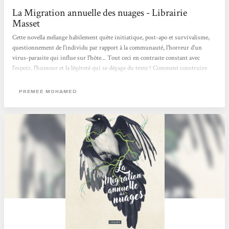
La Migration annuelle des nuages - Librairie
Masset
Cette novella mélange habilement quête initiatique, post-apo et survivalisme,
questionnement de l'individu par rapport à la communauté, l'horreur d'un
virus-parasite qui influe sur l'hôte... Tout ceci en contraste constant avec
l'espoir, l'humour et la légèreté qui se dégage du texte ! Comment construire
quelque chose de viable sur les ruines du passé ? Deuxième volet à paraître en
mars. Margaux
PREMEE MOHAMED