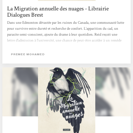
La Migration annuelle des nuages - Librairie
Dialogues Brest
Dans une Edmonton dévastée par les ruines du Canada, une communauté lutte
pour survivre entre dureté et recherche de confort. L’apparition du cad, un
parasite semi-conscient, ajoute du drame à leur quotidien. Reid reçoit une
lettre d’admission à l’université, une chance de peut-être accéder à un remède
contre le parasite. Mais devra-t-elle abandonner ceux qui comptent sur elle ?Ce
texte est tellement percutant que j'en suis bouleversé. Droits reproductifs, accès
PREMEE MOHAMED
à l'avortement, manque ou mésinformation volontaire, surpopulation,
dérèglement et catastrophes...