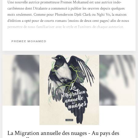
Une nouvelle autrice prometteuse Premee Mohamed est une autrice indo-
caribéenne dont l’Atalante a commencé à publier les œuvres depuis quelques
mois seulement. Comme pour Phenderson Djeli Clark ou Nghi Vo, la maison
d’édition a opté pour de courts romans (moins de deux cent pages) afin de nous
permettre de nous familiariser avec le style et l’univers de chaque auteurice.
Après avoir été charmée par Comme l’exigeait la forêt, une réécriture sombre et
envoûtante du conte Hansel et Gretel, je me suis donc penchée sur le reste de sa
PREMEE MOHAMED
bibliographie et découvert...
La Migration annuelle des nuages - Au pays des