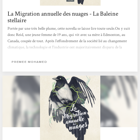
La Migration annuelle des nuages - La Baleine
stellaire
Portée par une très belle plume, cette novella se laisse lire toute seule.On y suit
donc Reid, une jeune femme de 19 ans, qui vit avec sa mère à Edmonton, au
Canada, coupée de tout. Après l’effondrement de la société lié au changement
climatique, la technologie et l’industrie ont majoritairement disparu de la
société, et une mystérieuse maladie, le cad, a fait son apparition; un parasite qui
infecte les humains et qui influe sur leur comportement. Seulement voilà, Reid
PREMEE MOHAMED
se met à rêver de plus. Elle ne veut pas rester dans sa communauté, à filer du
plastique à...