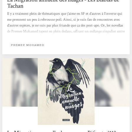
Tachan
Il y a vraiment plein de thématiques que j’aime en SF et d’autres à l’inverse qui
me prennent un peu à rebrousse poil. Ainsi, si je suis fan de rencontres avec
d’autres espèces, je ne suis pas plus friande que ça des post-apo. Or, les novellas
de Premee Mohamed tapent en plein dedans, offrant un mélange singulier entre
deux univers que je ne pensais pas voir se croiser et j’ai adoré ! Avec une plume
simple qui a pourtant sa propre poésie, l’autrice indo-caribéenne, nous propose
PREMEE MOHAMED
un récit très calme et posé, très nature, loin de celui souvent explosif ou sale et
crade...