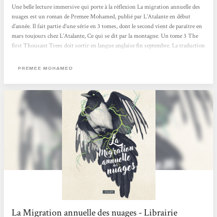
Une belle lecture immersive qui porte à la réflexion La migration annuelle des
nuages est un roman de Premee Mohamed, publié par L’Atalante en début
d’année. Il fait partie d’une série en 3 tomes, dont le second vient de paraître en
mars toujours chez L’Atalante, Ce qui se dit par la montagne. Un tome 3 The
first Thousant Trees doit sortir en langue anglaise fin septembre. La traduction
française est signée Marie Surgers. Futur proche, dans un monde post-
apocalyptique, les humains essayent de se reconstruire en vivant reclus dans de
PREMEE MOHAMED
petites communautés en autarcie. L’extérieur est un...
La Migration annuelle des nuages - Librairie