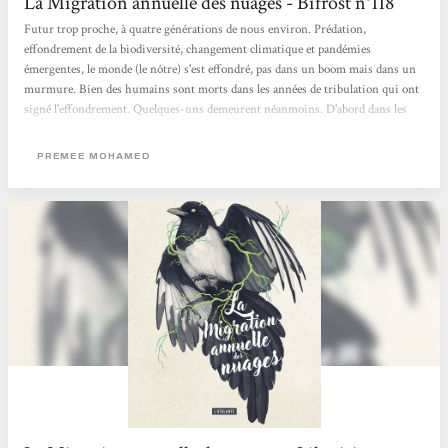
La Migration annuelle des nuages - Bifrost n°118
Futur trop proche, à quatre générations de nous environ. Prédation,
effondrement de la biodiversité, changement climatique et pandémies
émergentes, le monde (le nôtre) s'est effondré, pas dans un boom mais dans un
murmure. Bien des humains sont morts dans les années de tribulation qui ont
signé l'effondrement. Quelques-uns demeurent néanmoins. D'abord dans les
lointains dômes, où les plus riches se sont apparemment réfugiés et où
subsisteraient les merveilles de l'Ancien Monde (on pense à Exodes, de Jean-
PREMEE MOHAMED
Marc Ligny). Ensuite, plus nombreux, dans les ruines des villes, non...