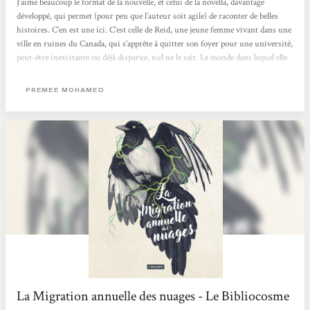
J’aime beaucoup le format de la nouvelle, et celui de la novella, davantage
développé, qui permet (pour peu que l’auteur soit agile) de raconter de belles
histoires. C’en est une ici. C’est celle de Reid, une jeune femme vivant dans une
ville en ruines du Canada, qui s’apprête à quitter son foyer pour une université,
peut-être inexistante ou déjà disparue, nul ne le sait. Le monde dans lequel elle
vit est loin d’être idyllique, fragment restant d’un autre, brûlé, disparu, anéanti
par les générations précédentes. Elle est un élément...
PREMEE MOHAMED
La Migration annuelle des nuages - Le Bibliocosme