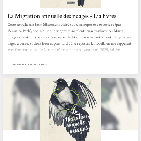
La Migration annuelle des nuages - Lia livres
Cette novella m'a immédiatement attirée avec sa superbe couverture (par
Veronica Park), son résumé intrigant et sa talentueuse traductrice, Marie
Surgers, l'enthousiasme de la maison d'édition parachevant le tout.En quelques
pages à peine, et deux heures plus tard où je reposais la novella en me rappelant
avec frustration que le 2e tome n'arriverait pas avant mars 2025, j'ai été
conquise.La plume de l'autrice est épatante, nous faisant entrer dans la tête de
son héroïne et vivre ses questionnements et ses peurs comme si c'était les
PREMEE MOHAMED
nôtres. Doutant en permanence de ses propres choix face à...