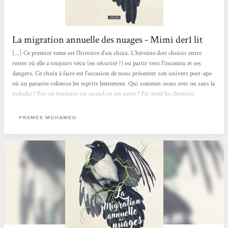
La migration annuelle des nuages - Mimi der1 lit
[...] Ce premier tome est l’histoire d’un choix. L’héroïne doit choisir entre
rester où elle a toujours vécu (en sécurité ?) ou partir vers l’inconnu et ses
dangers. Ce choix à faire est l’occasion de nous présenter son univers post-apo
où un parasite colonise les esprits lentement. Qui sommes-nous avec ou sans la
maladie ? Est-on toujours soi quand on est autre ? J’ai aimé les chemins
sinueux de pensée de l’autrice, ira-t-elle plus loin ? Je me demande d’ailleurs ce
qui nous attend dans la suite de ce premier tome, clairement introductif. Mais
PREMEE MOHAMED
une introduction...