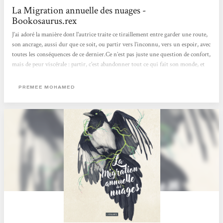
La Migration annuelle des nuages -
Bookosaurus.rex
J’ai adoré la manière dont l'autrice traite ce tiraillement entre garder une route,
son ancrage, aussi dur que ce soit, ou partir vers l’inconnu, vers un espoir, avec
toutes les conséquences de ce dernier.Ce n’est pas juste une question de confort,
mais de peur viscérale : partir, c’est abandonner tout ce qui fait son monde, et
personne ne sait vraiment ce qui se passe réellement sous ces mystérieux
Dômes, mais c'est aussi imaginer autre chose, définir d'autres perspectives que
PREMEE MOHAMED
la routine survivaliste qu'on a toujours connue.Le roman laisse se déployer ces
questions, nous plaçant face au...