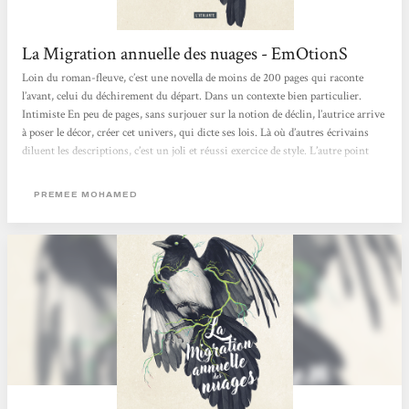
La Migration annuelle des nuages - EmOtionS
Loin du roman-fleuve, c’est une novella de moins de 200 pages qui raconte
l’avant, celui du déchirement du départ. Dans un contexte bien particulier.
Intimiste En peu de pages, sans surjouer sur la notion de déclin, l’autrice arrive
à poser le décor, créer cet univers, qui dicte ses lois. Là où d’autres écrivains
diluent les descriptions, c’est un joli et réussi exercice de style. L’autre point
saillant est le « cad », un parasite, un champignon qui touche une partie de la
population, et semble avoir une incidence sur les comportements et les choix.
PREMEE MOHAMED
Ce cadre sert...