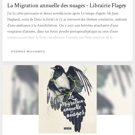
La Migration annuelle des nuages - Librairie Flagey
J’ai lu cette puissante et dense novella juste après Le temps d’après (de Jean
Hegland, suite de Dans la forêt) et j’y ai retrouvé des thèmes similaires, mâtinés
d’une ambiance à la Annihilation. On y suit une héroïne attachante d’une
vingtaine d’années, dans un futur proche postapocalyptique au sein d’une
communauté dans la forêt canadienne. Comme une large portion de la
population, elle est atteinte par le cad : un champignon parasite semi-conscient
qui influe sur les décisions de son hôte pour garantir leur survie… jusqu’au
PREMEE MOHAMED
stade terminal...