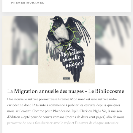
par les générations précédentes. Elle est un élément...
PREMEE MOHAMED
La Migration annuelle des nuages - Le Bibliocosme
Une nouvelle autrice prometteuse Premee Mohamed est une autrice indo-
caribéenne dont l’Atalante a commencé à publier les œuvres depuis quelques
mois seulement. Comme pour Phenderson Djeli Clark ou Nghi Vo, la maison
d’édition a opté pour de courts romans (moins de deux cent pages) afin de nous
permettre de nous familiariser avec le style et l’univers de chaque auteurice.
Après avoir été charmée par Comme l’exigeait la forêt, une réécriture sombre et