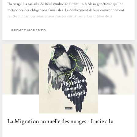
l’héritage. La maladie de Reid symbolise autant un fardeau génétique qu’une
métaphore des obligations familiales. Le délabrement de leur environnement
reflète l’impact des générations passées sur la Terre. Les thèmes de la
transmission, de la survie et de la transformation du monde sont
omniprésents, portés par des réflexions poignantes, comme celle d’Henryk, le
PREMEE MOHAMED
meilleur ami de Reid, qui déclare : « Parfois, on ne peut pas… On ne peut pas
construire...
La Migration annuelle des nuages - Lucie a lu