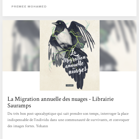
apocalyptique, les humains essayent de se reconstruire en vivant reclus dans de
PREMEE MOHAMED
petites communautés en autarcie. L’extérieur est un...
La Migration annuelle des nuages - Librairie
Sauramps
Du très bon post-apocalyptique qui sait prendre son temps, interroger la place
indispensable de l’individu dans une communauté de survivants, et convoquer
des images fortes. Yohann