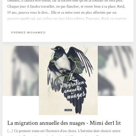
Demain, il faudra être soudé, car la société telle qu'on la connaît ne sera plus.
Chaque jour il faudra travailler, ne pas flancher, et rester bien à sa place. Reid,
19 ans, pourra vous le dire... Elle et sa mère sont en plus affectées par un
parasite appelé cad, qui influe sur leur libre arbitre. Pourtant, Reid, va recevoir
une lettre qui va tout changer, une lettre d'admission dans une école. Dans ce
demain qui ne ressemble plus en rien à aujourd'hui, cette lettre est-elle une
PREMEE MOHAMED
chimère ? Cette nouvelle, raconte ce sentiment de culpabilité, cet abandon.
Entre obligations familiales, désir de découverte,...
La migration annuelle des nuages - Mimi der1 lit
[...] Ce premier tome est l’histoire d’un choix. L’héroïne doit choisir entre