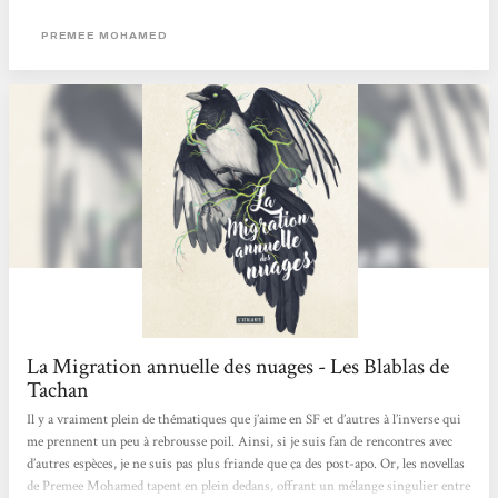
novella de science-fiction joliment ficelée, dans un monde post-apocalyptique
où l’écologie a son importance. L’autrice nous livre ici une duologie
PREMEE MOHAMED
contemplative, engagée et innovante. A découvrir !
La Migration annuelle des nuages - Les Blablas de
Tachan
Il y a vraiment plein de thématiques que j’aime en SF et d’autres à l’inverse qui
me prennent un peu à rebrousse poil. Ainsi, si je suis fan de rencontres avec
d’autres espèces, je ne suis pas plus friande que ça des post-apo. Or, les novellas
de Premee Mohamed tapent en plein dedans, offrant un mélange singulier entre