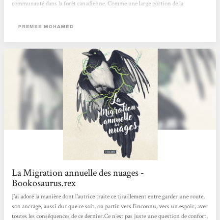
communauté dans la forêt canadienne. Comme une large portion de la
population, elle est atteinte par le cad : un champignon parasite semi-conscient
qui influe sur les décisions de son hôte pour garantir leur survie… jusqu’au
PREMEE MOHAMED
stade terminal...
La Migration annuelle des nuages -
Bookosaurus.rex
J’ai adoré la manière dont l'autrice traite ce tiraillement entre garder une route,
son ancrage, aussi dur que ce soit, ou partir vers l’inconnu, vers un espoir, avec
toutes les conséquences de ce dernier.Ce n’est pas juste une question de confort,