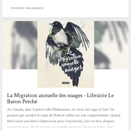
problème : Comment la communauté fera sans elle, car tout le monde est
indispensable ? Troisième problème : Elle a inoculé un parasite qui lentement la
PREMEE MOHAMED
ronge. A-t-elle le droit de prendre cette chance ? Le premier truc marquant avec
ce livre, c’est le côté...
La Migration annuelle des nuages - Librairie Le
Baron Perché
Au Canada, dans la petite ville d’Edmonton, un virus fait rage, le Cad. Un
parasite qui envahit le corps de l’hôte et influe sur son comportement. Quand
Reid reçoit une lettre d’admission pour l’université, c’est un brin d’espoir,
l’occasion pour elle de trouver un remède contre le Cad qui la hante. Une