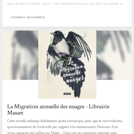
mais de peur viscérale : partir, c’est abandonner tout ce qui fait son monde, et
personne ne sait vraiment ce qui se passe réellement sous ces mystérieux
Dômes, mais c'est aussi imaginer autre chose, définir d'autres perspectives que
PREMEE MOHAMED
la routine survivaliste qu'on a toujours connue.Le roman laisse se déployer ces
questions, nous plaçant face au...
La Migration annuelle des nuages - Librairie
Masset
Cette novella mélange habilement quête initiatique, post-apo et survivalisme,
questionnement de l'individu par rapport à la communauté, l'horreur d'un
virus-parasite qui influe sur l'hôte... Tout ceci en contraste constant avec