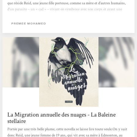
que réside Reid, une jeune fille porteuse, comme sa mère et d’autres humains,
d’un parasite – un « cad » – vivant en symbiose avec son corps et ayant une
influence plus ou moins consciente sur son comportement. Son quotidien se
voit bouleversé par l’arrivée d’une lettre d’admission dans une mystérieuse
PREMEE MOHAMED
université. Si...
La Migration annuelle des nuages - La Baleine
stellaire
Portée par une très belle plume, cette novella se laisse lire toute seule.On y suit
donc Reid, une jeune femme de 19 ans, qui vit avec sa mère à Edmonton, au