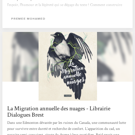
l'espoir, l'humour et la légèreté qui se dégage du texte ! Comment construire
quelque chose de viable sur les ruines du passé ? Deuxième volet à paraître en
mars. Margaux
PREMEE MOHAMED
La Migration annuelle des nuages - Librairie
Dialogues Brest
Dans une Edmonton dévastée par les ruines du Canada, une communauté lutte
pour survivre entre dureté et recherche de confort. L’apparition du cad, un
parasite semi-conscient, ajoute du drame à leur quotidien. Reid reçoit une