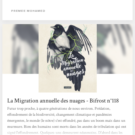
deux univers que je ne pensais pas voir se croiser et j’ai adoré ! Avec une plume
simple qui a pourtant sa propre poésie, l’autrice indo-caribéenne, nous propose
PREMEE MOHAMED
un récit très calme et posé, très nature, loin de celui souvent explosif ou sale et
crade...
La Migration annuelle des nuages - Bifrost n°118
Futur trop proche, à quatre générations de nous environ. Prédation,
effondrement de la biodiversité, changement climatique et pandémies
émergentes, le monde (le nôtre) s'est effondré, pas dans un boom mais dans un
murmure. Bien des humains sont morts dans les années de tribulation qui ont
signé l'effondrement. Quelques-uns demeurent néanmoins. D'abord dans les