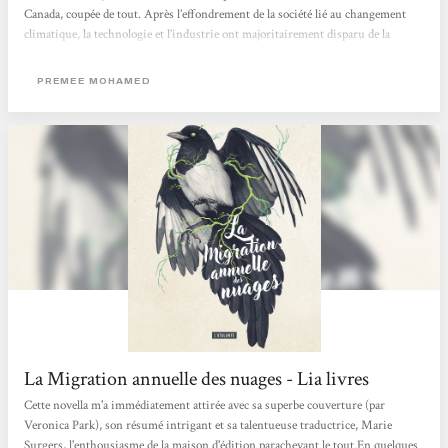
Canada, coupée de tout. Après l’effondrement de la société lié au changement
climatique, la technologie et l’industrie ont majoritairement disparu de la
société, et une mystérieuse maladie, le cad, a fait son apparition; un parasite qui
infecte les humains et qui influe sur leur comportement. Seulement voilà, Reid
PREMEE MOHAMED
se met à rêver de plus. Elle ne veut pas rester dans sa communauté, à filer du
plastique à...
La Migration annuelle des nuages - Lia livres
Cette novella m'a immédiatement attirée avec sa superbe couverture (par
Veronica Park), son résumé intrigant et sa talentueuse traductrice, Marie
Surgers, l'enthousiasme de la maison d'édition parachevant le tout.En quelques