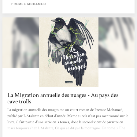
envoûtante du conte Hansel et Gretel, je me suis donc penchée sur le reste de sa
PREMEE MOHAMED
bibliographie et découvert...
La Migration annuelle des nuages - Au pays des
cave trolls
La migration annuelle des nuages est un court roman de Premee Mohamed,
publié par L’Atalante en début d’année. Même si cela n’est pas mentionné sur le
livre, il fait partie d’une série en 3 tomes, dont le second vient de paraître en
mars toujours chez L’Atalante, Ce qui se dit par la montagne. Un tome 3 The
first Thousant Trees doit sortir en langue anglaise fin septembre. La traduction