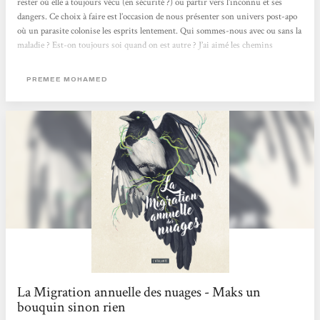
rester où elle a toujours vécu (en sécurité ?) ou partir vers l’inconnu et ses
dangers. Ce choix à faire est l’occasion de nous présenter son univers post-apo
où un parasite colonise les esprits lentement. Qui sommes-nous avec ou sans la
maladie ? Est-on toujours soi quand on est autre ? J’ai aimé les chemins
sinueux de pensée de l’autrice, ira-t-elle plus loin ? Je me demande d’ailleurs ce
qui nous attend dans la suite de ce premier tome, clairement introductif. Mais
PREMEE MOHAMED
une introduction...
La Migration annuelle des nuages - Maks un
bouquin sinon rien