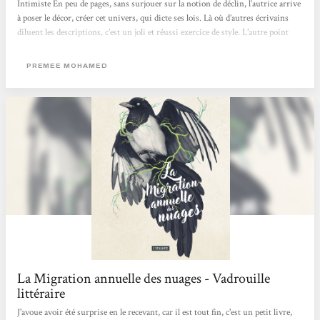
Intimiste En peu de pages, sans surjouer sur la notion de déclin, l’autrice arrive
à poser le décor, créer cet univers, qui dicte ses lois. Là où d’autres écrivains
diluent les descriptions, c’est un joli et réussi exercice de style. L’autre point
saillant est le « cad », un parasite, un champignon qui touche une partie de la
population, et semble avoir une incidence sur les comportements et les choix.
PREMEE MOHAMED
Ce cadre sert...
La Migration annuelle des nuages - Vadrouille
littéraire
J'avoue avoir été surprise en le recevant, car il est tout fin, c'est un petit livre,