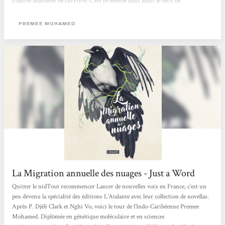
d’autres manières de survivre. C’est ce monde mais aussi le récit de
l’effondrement que nous découvrons entre les lignes au travers de l’histoire de
Reid. Un monde plein de nuances, avec des éléments évidemment très positifs
PREMEE MOHAMED
comme le respect de toute chose ou la mise en commun du travail, mais aussi
des aspects plus sombres comme un retour à...
La Migration annuelle des nuages - Just a Word
Quitter le nidTout recommencer Lancer de nouvelles voix en France, c’est un
peu devenu la spécialité des éditions L’Atalante avec leur collection de novellas.
Après P. Djèlí Clark et Nghi Vo, voici le tour de l’Indo-Caribéenne Premee
Mohamed. Diplômée en génétique moléculaire et en sciences