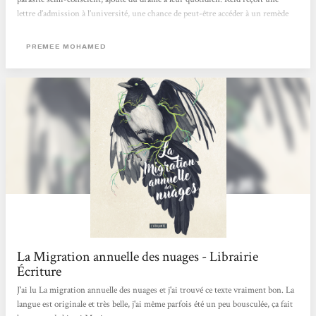
lettre d’admission à l’université, une chance de peut-être accéder à un remède
contre le parasite. Mais devra-t-elle abandonner ceux qui comptent sur elle ?Ce
texte est tellement percutant que j'en suis bouleversé. Droits reproductifs, accès
PREMEE MOHAMED
à l'avortement, manque ou mésinformation volontaire, surpopulation,
dérèglement et catastrophes...
La Migration annuelle des nuages - Librairie
Écriture
J'ai lu La migration annuelle des nuages et j'ai trouvé ce texte vraiment bon. La
langue est originale et très belle, j'ai même parfois été un peu bousculée, ça fait