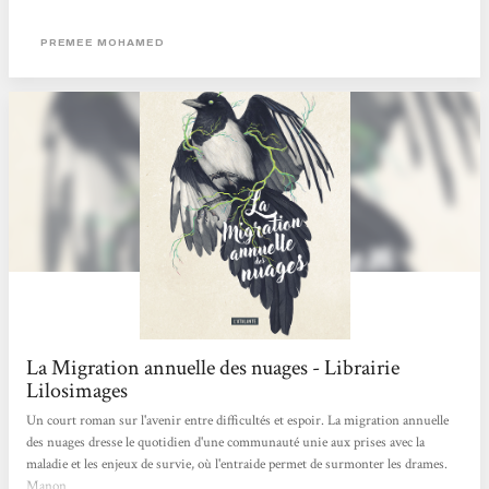
lointains dômes, où les plus riches se sont apparemment réfugiés et où
subsisteraient les merveilles de l'Ancien Monde (on pense à Exodes, de Jean-
PREMEE MOHAMED
Marc Ligny). Ensuite, plus nombreux, dans les ruines des villes, non...
La Migration annuelle des nuages - Librairie
Lilosimages
Un court roman sur l'avenir entre difficultés et espoir. La migration annuelle
des nuages dresse le quotidien d'une communauté unie aux prises avec la
maladie et les enjeux de survie, où l'entraide permet de surmonter les drames.
Manon