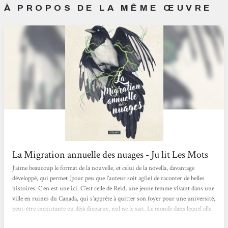
À PROPOS DE LA MÊME ŒUVRE
La Migration annuelle des nuages - Ju lit Les Mots
J’aime beaucoup le format de la nouvelle, et celui de la novella, davantage
développé, qui permet (pour peu que l’auteur soit agile) de raconter de belles
histoires. C’en est une ici. C’est celle de Reid, une jeune femme vivant dans une
ville en ruines du Canada, qui s’apprête à quitter son foyer pour une université,
peut-être inexistante ou déjà disparue, nul ne le sait. Le monde dans lequel elle
vit est loin d’être idyllique, fragment restant d’un autre, brûlé, disparu, anéanti