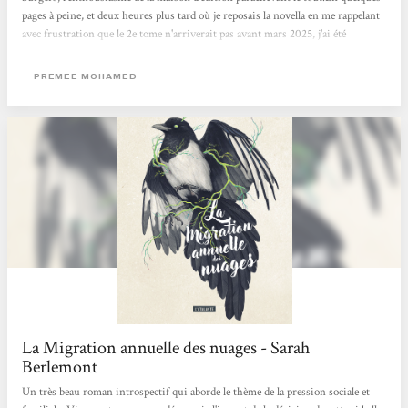
pages à peine, et deux heures plus tard où je reposais la novella en me rappelant
avec frustration que le 2e tome n'arriverait pas avant mars 2025, j'ai été
conquise.La plume de l'autrice est épatante, nous faisant entrer dans la tête de
son héroïne et vivre ses questionnements et ses peurs comme si c'était les
PREMEE MOHAMED
nôtres. Doutant en permanence de ses propres choix face à...
La Migration annuelle des nuages - Sarah
Berlemont
Un très beau roman introspectif qui aborde le thème de la pression sociale et