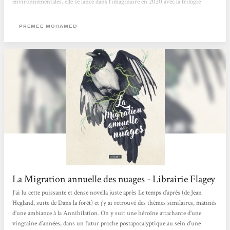
environnementales, elle se lance dans l’imaginaire en 2020 avec la trilogie
Beneath the Rising avant de publier en 2021 un court récit de science-fiction
post-apocalyptique intitulé La Migration annuelle des nuages. C’est de ce
PREMEE MOHAMED
dernier, traduit par l’excellente Marie Surgers,...
La Migration annuelle des nuages - Librairie Flagey
J’ai lu cette puissante et dense novella juste après Le temps d’après (de Jean
Hegland, suite de Dans la forêt) et j’y ai retrouvé des thèmes similaires, mâtinés
d’une ambiance à la Annihilation. On y suit une héroïne attachante d’une
vingtaine d’années, dans un futur proche postapocalyptique au sein d’une