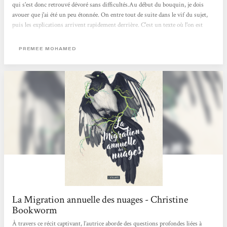
qui s'est donc retrouvé dévoré sans difficultés.Au début du bouquin, je dois
avouer que j'ai été un peu étonnée. On entre tout de suite dans le vif du sujet,
puis les explications arrivent rapidement derrière. C'est un texte où l'on est
dans la tête d'une jeune fille, Reid, qui est atteinte du virus du Cad (un
champignon) depuis sa naissance et qui vit dans une communauté qui s'est
PREMEE MOHAMED
adaptée au nouveau monde.La Terre n'a pas supporté sa surexploitation, les
infrastructures sont tombées,...
La Migration annuelle des nuages - Christine
Bookworm
À travers ce récit captivant, l’autrice aborde des questions profondes liées à