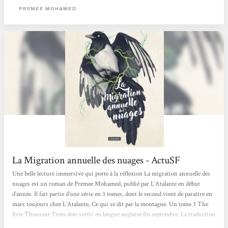
française est signée Marie Surgers. Futur proche, dans un monde post-
PREMEE MOHAMED
apocalyptique, les humains essayent de se reconstruire en vivant reclus dans de
petites communautés en autarcie. L’extérieur est un...
La Migration annuelle des nuages - ActuSF
Une belle lecture immersive qui porte à la réflexion La migration annuelle des
nuages est un roman de Premee Mohamed, publié par L’Atalante en début
d’année. Il fait partie d’une série en 3 tomes, dont le second vient de paraître en
mars toujours chez L’Atalante, Ce qui se dit par la montagne. Un tome 3 The
first Thousant Trees doit sortir en langue anglaise fin septembre. La traduction
française est signée Marie Surgers. Futur proche, dans un monde post-