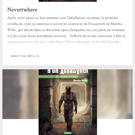
Nevertwhere
Après avoir passé un bon moment avec Défaillances systèmes, la première
novella du cycle, je continue à suivre les aventures de l’Assasynth de Martha
Wells, qui décide dans ce deuxième opus d’enquêter sur son passé en revenant
sur les traces d’une précédente mission. Difficile de ne pas continuer à filer la
comparaison avec les jeux vidéo Mass Effect et Knights of the Old Republic,
tant ce deuxième opus m’y a fait penser : notre héros androïde se balade en effet
dans des stations spatiales, dans des cantinas espaces de restauration et dans
MARTHA WELLS
une mine...