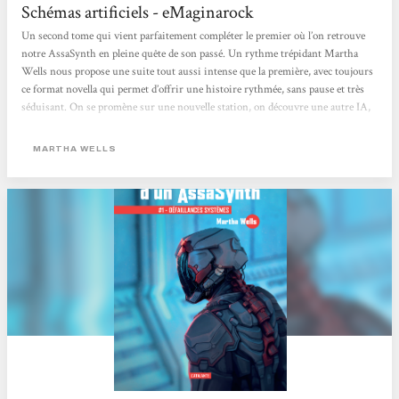
Schémas artificiels - eMaginarock
Un second tome qui vient parfaitement compléter le premier où l’on retrouve
notre AssaSynth en pleine quête de son passé. Un rythme trépidant Martha
Wells nous propose une suite tout aussi intense que la première, avec toujours
ce format novella qui permet d’offrir une histoire rythmée, sans pause et très
séduisant. On se promène sur une nouvelle station, on découvre une autre IA,
ainsi qu’une bande d’humain à laquelle on va de nouveau s’attacher. L’alchimie
fonctionne de nouveau entre un héros que l’on a envie de suivre, un univers
MARTHA WELLS
prenant mais pas trop détaillé...