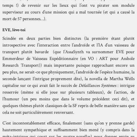
temps !) de revenir sur les lieux qui l’ont vu pirater son module
superviseur au cours d’une mission qui a mal tournée (et qui a causé la
mort de 57 personnes…).
EVE, lève-toi
Scindée en deux parties bien distinctes (la première étant plutôt
introspective avec l’interaction entre l’androïde et l’IA d’un vaisseau de
transport plutôt bavarde (que l’AssaSynth va surnommer EVE pour
Emmerdeur de Vaisseau Expéditionnaire (en VO : ART pour Asshole
Research Transport)) mais importante puisque rapprochant encore un
peu plus, ne serait-ce que physiquement, l’androïde de l’espèce humaine, la
seconde lançant l’intrigue proprement dite), la novella de Martha Wells
capitalise sur ce qui avait fait le succès de
Défaillances Systèmes
: intrigue
resserrée (même si elle joue sur plusieurs tableaux), de l’action, de
l’humour (un peu moins que dans le volume précédent ceci dit), et
quelques thèmes plutôt classiques de la SF repris de belle manière sans que
cela ne soit particulièrement renversant.
C’est incontestablement efficace, finalement (sans qu’on y prenne garde)
hautement sympathique et suffisamment bien mené (y compris dans la
méta-intrigue qui court sur les quatre novellas) pour donner envie au