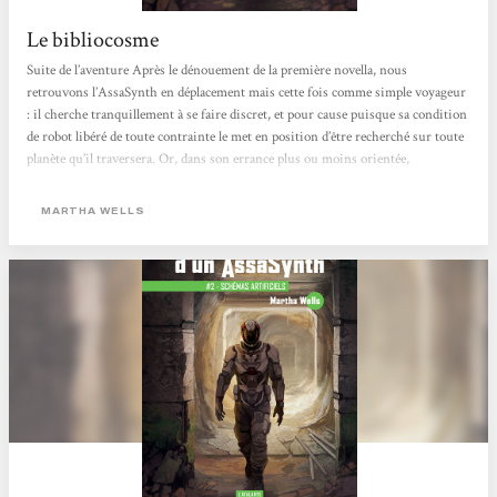
Le bibliocosme
Suite de l’aventure Après le dénouement de la première novella, nous
retrouvons l’AssaSynth en déplacement mais cette fois comme simple voyageur
: il cherche tranquillement à se faire discret, et pour cause puisque sa condition
de robot libéré de toute contrainte le met en position d’être recherché sur toute
planète qu’il traversera. Or, dans son errance plus ou moins orientée,
l’AssaSynth fait des rencontres qu’il n’espérait pas ou sur lesquelles il ne
comptait pas. Tout d’abord, il se retrouve, bien maladroitement, en contact avec
MARTHA WELLS
un vaisseau de transport qui recherche...