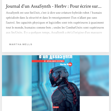
Journal d'un AssaSynth - Herbv : Pour écrire sur...
AssaSynth est une SecUnit, c’est-à-dire une créature hybride robot / humain
spécialisée dans la sécurité et dans le renseignement (l’un n’allant pas sans
l’autre). Ses capacités physiques et logicielles sont très supérieures à quasiment
tout le monde, humains comme bots ; seules les CombatUnits sont supérieures
aux SecUnits. Il y a quelques temps, AssaSynth a été à l’origine d’un massacre
perpétré dans une mine lointaine, gérée par GrayCris, une corporation à la
moralité douteuse (comme toutes les corporations regroupées...
MARTHA WELLS