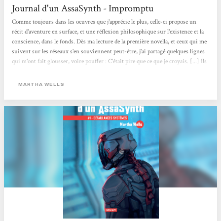
Journal d'un AssaSynth - Impromptu
Comme toujours dans les oeuvres que j'apprécie le plus, celle-ci propose un
récit d'aventure en surface, et une réflexion philosophique sur l'existence et la
conscience, dans le fonds. Dès ma lecture de la première novella, et ceux qui me
suivent sur les réseaux s'en souviennent peut-être, j'ai partagé quelques lignes
qui m'ont fait glousser, voire pouffer : C'était pire que ce que je croyais. [...] Ils
étaient arrivés à la conclusion qu'il ne fallait pas "me mettre la pression". Ils
étaient tous tellement gentils que ça en devenait abominable. Car en effet,
MARTHA WELLS
AssaSynth fait preuve d'une ironie dévastatrice...