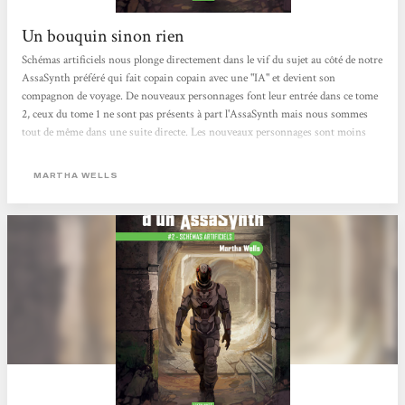
Un bouquin sinon rien
Schémas artificiels nous plonge directement dans le vif du sujet au côté de notre
AssaSynth préféré qui fait copain copain avec une "IA" et devient son
compagnon de voyage. De nouveaux personnages font leur entrée dans ce tome
2, ceux du tome 1 ne sont pas présents à part l'AssaSynth mais nous sommes
tout de même dans une suite directe. Les nouveaux personnages sont moins
mis en avant cette fois, l'accent est mis sur la relation entre l’AssaSynth et l'IA.
Il y a tout de même de l'action, une histoire de terrorisme et de tentative de
MARTHA WELLS
meurtre, l'enquête peut commencer. Visuellement on reste dans du classique,...