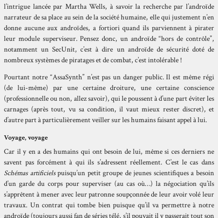
l’intrigue lancée par Martha Wells, à savoir la recherche par l’androïde
narrateur de sa place au sein de la société humaine, elle qui justement n’en
donne aucune aux androïdes, a fortiori quand ils parviennent à pirater
leur module superviseur. Pensez donc, un androïde “hors de contrôle”,
notamment un SecUnit, c’est à dire un androïde de sécurité doté de
nombreux systèmes de piratages et de combat, c’est intolérable !
Pourtant notre “AssaSynth” n’est pas un danger public. Il est même régi
(de lui-même) par une certaine droiture, une certaine conscience
(professionnelle ou non, allez savoir), qui le poussent à d’une part éviter les
carnages (après tout, vu sa condition, il vaut mieux rester discret), et
d’autre part à particulièrement veiller sur les humains faisant appel à lui.
Voyage, voyage
Car il y en a des humains qui ont besoin de lui, même si ces derniers ne
savent pas forcément à qui ils s’adressent réellement. C’est le cas dans
Schémas artificiels
puisqu’un petit groupe de jeunes scientifiques a besoin
d’un garde du corps pour superviser (au cas où…) la négociation qu’ils
s’apprêtent à mener avec leur patronne soupçonnée de leur avoir volé leur
travaux. Un contrat qui tombe bien puisque qu’il va permettre à notre
androïde (toujours aussi fan de séries télé, s’il pouvait il y passerait tout son