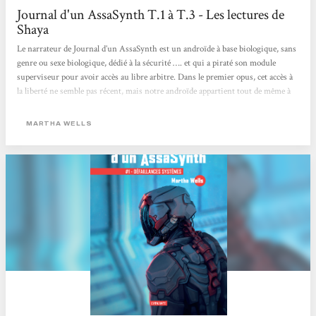
Journal d'un AssaSynth T.1 à T.3 - Les lectures de
Shaya
Le narrateur de Journal d’un AssaSynth est un androïde à base biologique, sans
genre ou sexe biologique, dédié à la sécurité …. et qui a piraté son module
superviseur pour avoir accès au libre arbitre. Dans le premier opus, cet accès à
la liberté ne semble pas récent, mais notre androïde appartient tout de même à
une société et doit donc tout faire pour cacher sa liberté. Notre androïde est à
mourir de rire : forcément pourvu.e de capacités bien supérieures à celles d’un
MARTHA WELLS
humain, le personnage doit protéger...