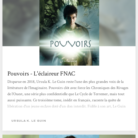
Pouvoirs - L'éclaireur FNAC
Disparue en 2018, Ursula K. Le Guin reste l’une des plus grandes voix de la
littérature de l’Imaginaire. Pouvoirs clôt avec force les Chroniques des Rivages
de l’Ouest, une série plus confidentielle que Le Cycle de Terremer, mais tout
aussi puissante. Ce troisième tome, inédit en français, raconte la quête de
libération d’un jeune esclave doté d’un don interdit. Fidèle à son art, Le Guin
tisse ici une réflexion bouleversante sur l’identité, la domination et la
transmission. Lucas
URSULA K. LE GUIN