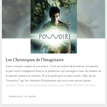
Les Chroniques de l'Imaginaire
Gavir connaît sa place et son avenir : il est un esclave de la maison Arcamand,
et plus tard il remplacera Everra, le professeur qui enseigne à tous les enfants de
la maison, maîtres et esclaves. Et il ne parle qu'à sa soeur aînée, Callo, de ces
"souvenirs" qui lui viennent d'évènements qui ne se sont encore jamais
produits. Gavir serait parfaitement heureux sans Holby, fils bâtard du Père,
dont les règles ont fait un esclave, et qui en souffre violemment, et sans Torm,
le fils cadet brutal du Père, qui le préfère à son aîné Yaven. Gavir enfant ne sait
URSULA K. LE GUIN
pas que sa place, son avenir...