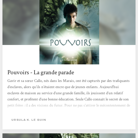
Pouvoirs - La grande parade
Gavir et sa sœur Callo, nés dans les Marais, ont été capturés par des trafiquants
d’esclaves, alors qu’ils n’étaient encre que de jeunes enfants. Aujourd’hui
esclaves de maison au service d’une grande famille, ils jouissent d’un relatif
confort, et profitent d’une bonne éducation. Seule Callo connaît le secret de son
petit frère : il a des visions du futur. Pour ne pas s’attirer le mécontentement de
leurs seigneurs, Callo conseille à Gavir de taire son don. Les deux enfants sont
emplis de loyauté envers Père et Mère, les maîtres de maison,...
URSULA K. LE GUIN