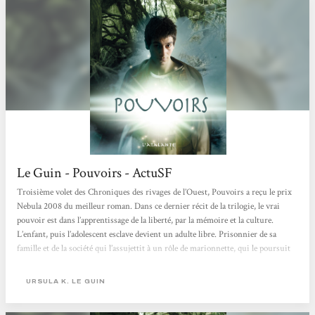
Le Guin - Pouvoirs - ActuSF
Troisième volet des Chroniques des rivages de l’Ouest, Pouvoirs a reçu le prix
Nebula 2008 du meilleur roman. Dans ce dernier récit de la trilogie, le vrai
pouvoir est dans l’apprentissage de la liberté, par la mémoire et la culture.
L’enfant, puis l’adolescent esclave devient un adulte libre. Prisonnier de sa
famille et de la société qui l’assujettit à un rôle de marionnette, qui le poursuit
quand il s’émancipe, le jeune soumis trouve sa voie grâce au savoir. Et s’ils sont
si peu nombreux à trouver la leur, c’est qu’il doit bien s’agir...
URSULA K. LE GUIN