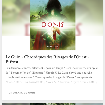
Le Guin - Chroniques des Rivages de l'Ouest -
Bifrost
Ces dernières années, délaissant - pour un temps ? - ses incontournables cycles
de " Terremer " et de " l'Ekumen ", Ursula K. Le Guin a livré une nouvelle
trilogie de fantasy avec " Chronique des Rivages de l'Ouest ", composée de
" Dons " (Pen/USA Award 2005), " Voix " et " Pouvoirs " (prix Nebulla 2008);
ce qui fait tout de même une belle brochette de récompenses, a fortiori si l'on y
rajoute le prix Locus ô combien mérité remporté par l'excellentissime Lavinia,
URSULA K. LE GUIN
paru en début d'année...