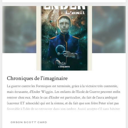
Chroniques de l'imaginaire
La guerre contre les Formiques est terminée, grâce à la victoire très contestée,
mais écrasante, d'Ender Wiggin. Les enfants de l'Ecole de Guerre peuvent enfin
rentrer chez eux. Mais le cas d'Ender est particulier, du fait de l'aura ambiguë
(sauveur ET xénocide) qui est la sienne, et du fait que son frère Peter n'est pas
favorable à l'idée de se retrouver dans son ombre. Aussi accepte-t'il sans hésiter
quand on lui propose de partir sur la planète Shakespeare. Qu'il doive en être le
gouverneur ne lui paraît pas forcément une bonne idée, toutefois. Et une
ORSON SCOTT CARD
question le taraude : pourquoi...