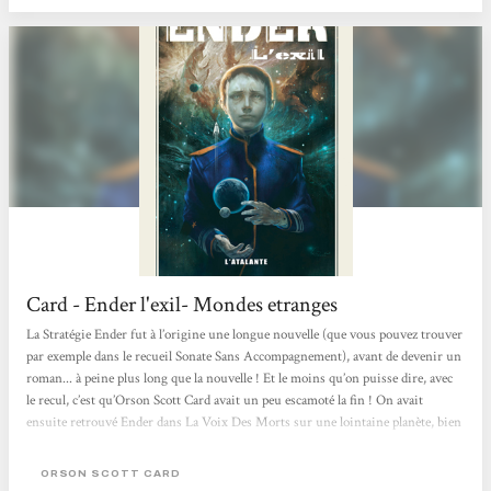
Card - Ender l'exil- Mondes etranges
La Stratégie Ender fut à l’origine une longue nouvelle (que vous pouvez trouver
par exemple dans le recueil Sonate Sans Accompagnement), avant de devenir un
roman... à peine plus long que la nouvelle ! Et le moins qu’on puisse dire, avec
le recul, c’est qu’Orson Scott Card avait un peu escamoté la fin ! On avait
ensuite retrouvé Ender dans La Voix Des Morts sur une lointaine planète, bien
des années après. Orson Scott Card a ensuite enrichi son univers avec deux
suites (Xénocide et Les Enfants de l’Esprit) et quatre autres romans consacrés
ORSON SCOTT CARD
au personnage de Bean, mais la vie d’Ender entre...