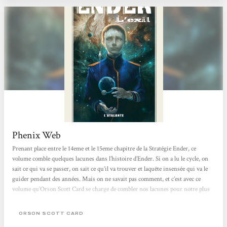
Phenix Web
Prenant place entre le 14eme et le 15eme chapitre de la Stratégie Ender, ce
volume comble quelques lacunes dans l’histoire d’Ender. Si on a lu le cycle, on
sait ce qui va se passer, on sait ce qu’il va trouver et laquête insensée qui va le
guider pendant des années. Mais on ne savait pas comment, et c’est avec ce
volume qu’Orson Scott Card se charge de combler nos lacunes pour notre plus
grand plaisir, apportant au passage une conclusion à l’une des intrigues laissées
en suspens dans le cycle parallèle de Bean. Un des meilleurs cycles de science-
ORSON SCOTT CARD
fiction si vous voulez mon avis, ce que ne dément pas ce...