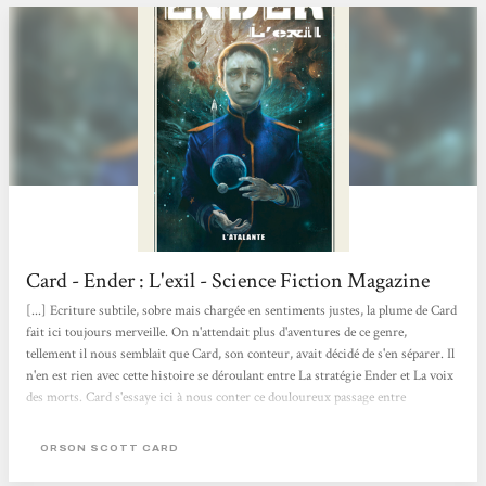
Card - Ender : L'exil - Science Fiction Magazine
[...] Ecriture subtile, sobre mais chargée en sentiments justes, la plume de Card
fait ici toujours merveille. On n'attendait plus d'aventures de ce genre,
tellement il nous semblait que Card, son conteur, avait décidé de s'en séparer. Il
n'en est rien avec cette histoire se déroulant entre La stratégie Ender et La voix
des morts. Card s'essaye ici à nous conter ce douloureux passage entre
l'adolescence et la vie adulte à travers celui de son héros, et curieusement nous
nous y identifions. [...]Mais tout est symbole et lumière chez Card, si bien
ORSON SCOTT CARD
qu'on comprendra que derrière cette gigantesque métaphore futuriste...