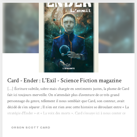
Card - Ender : L'Exil - Science Fiction magazine
[…] Écriture subtile, sobre mais chargée en sentiments justes, la plume de Card
fait ici toujours merveille. On n’attendait plus d’aventure de ce très grand
personnage du genre, tellement il nous semblait que Card, son conteur, avait
décidé de s’en séparer ; Il n’en est rien avec cette histoire se déroulant entre « La
stratégie d’Ender » et « La voix des morts ». Card s’essaye ici à nous conter ce
douloureux passage entre l’adolescence et la vie adulte à travers celui de son
héros, et curieusement nous nous y identifions. Sans logorrhées...
ORSON SCOTT CARD