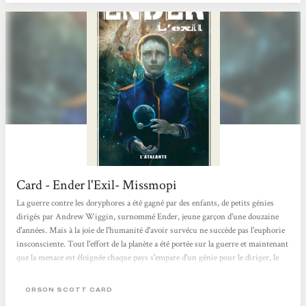
Card - Ender l'Exil- Missmopi
La guerre contre les doryphores a été gagné par des enfants, de petits génies
dirigés par Andrew Wiggin, surnommé Ender, jeune garçon d'une douzaine
d'années. Mais à la joie de l'humanité d'avoir survécu ne succède pas l'euphorie
insconsciente. Tout l'effort de la planète a été portée sur la guerre et maintenant
que la menace est éloignée chaque pays s'empare d'un génie pour le diriger, le
protéger voire conquérir! Alors que faire de celui qui les a tous dirigé, celui qui
a remporté la victorie, Ender lui-même? Que faire...
ORSON SCOTT CARD