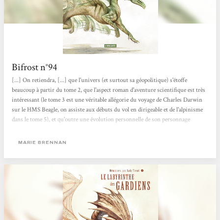
Bifrost n°94
[...] On retiendra, [...] que l'univers (et surtout sa géopolitique) s'étoffe
beaucoup à partir du tome 2, que l'aspect roman d'aventure scientifique est très
intéressant (le tome 3 est une véritable allégorie du voyage de Charles Darwin
sur le HMS Beagle, on assiste aux débuts du vol en dirigeable et de l'alpinisme
dans le tome 5), et qu'outre une évolution personnelle de son personnage
principal, le cycle montre aussi celle du statut de la femme dans cette rigide
société pseudo-victorienne (accès à l'éducation, aux cercles scientifiques, droit
MARIE BRENNAN
de vote). Ce cycle restera singulier, pour ne pas...