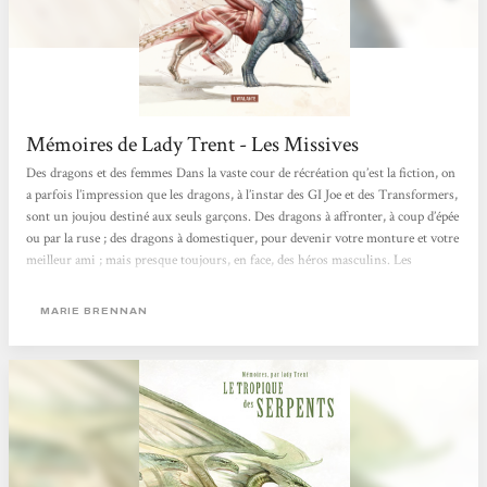
Mémoires de Lady Trent - Les Missives
Des dragons et des femmes Dans la vaste cour de récréation qu’est la fiction, on
a parfois l’impression que les dragons, à l’instar des GI Joe et des Transformers,
sont un joujou destiné aux seuls garçons. Des dragons à affronter, à coup d’épée
ou par la ruse ; des dragons à domestiquer, pour devenir votre monture et votre
meilleur ami ; mais presque toujours, en face, des héros masculins. Les
fantastiques créatures seraient-elles, alors, plus difficiles encore à conquérir
pour les filles ? Peut-être… et raison de plus pour s’y atteler : l’aventure...
MARIE BRENNAN