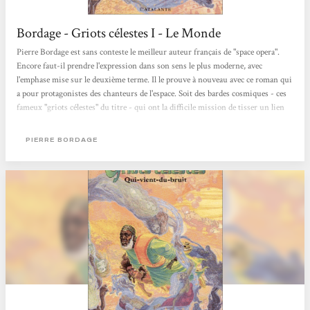
Bordage - Griots célestes I - Le Monde
Pierre Bordage est sans conteste le meilleur auteur français de "space opera".
Encore faut-il prendre l'expression dans son sens le plus moderne, avec
l'emphase mise sur le deuxième terme. Il le prouve à nouveau avec ce roman qui
a pour protagonistes des chanteurs de l'espace. Soit des bardes cosmiques - ces
fameux "griots célestes" du titre - qui ont la difficile mission de tisser un lien
symbolique entre les différentes communautés humaines semées à travers la
galaxie tout entière par les grandes guerres de la Dispersion et vivant isolées,
PIERRE BORDAGE
repliées sur elles-mêmes pour avoir perdu le secret...