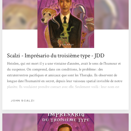
Scalzi - Imprésario du troisième type - JDD
Heinlen, qui est mort il y a une vintaine d'années, avait le sens de l'humour et
du suspense. On comprend, dans ces conditions, le problème : des
extraterrestres pacifiques et amicaux que sont les Yherajks. Ils observent de
longue date l'humanité en secret, depuis leur vaisseau spatial invisible de notre
planète. Ils voulaient prendre contact avec elle. Seulement voilà : leur nom est
imprononçable. Leur physique, peu avenant car ce sont des blocs gélatineux
informes. Ils communiquent par émissions d'odeurs nauséabondes. Ils ont le
JOHN SCALZI
pouvoir de contrôler le cerveau d'êtres vivants, et ils savent que c'est terrifiant...