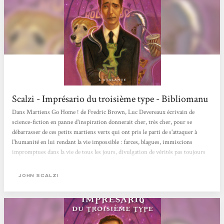
Scalzi - Imprésario du troisième type - Bibliomanu
Dans Martiens Go Home ! de Fredric Brown, Luc Devereaux écrivain de
science-fiction en panne d'inspiration donnerait cher, très cher, pour se
débarrasser de ces petits martiens verts qui ont pris le parti de s'attaquer à
l'humanité en lui rendant la vie impossible : farces, blagues, immiscions
impromptues dans la vie de tous les jours, divulgation de vérités pas toujours
bonnes à entendre... et j'en passe. Un chef-d'oeuvre de science-fiction
humoristique dont l'impact ne se dément pas avec le temps, le rire étant
JOHN SCALZI
toujours au rendez-vous. John Scalzi, l'auteur très remarqué du Vieil homme
et...