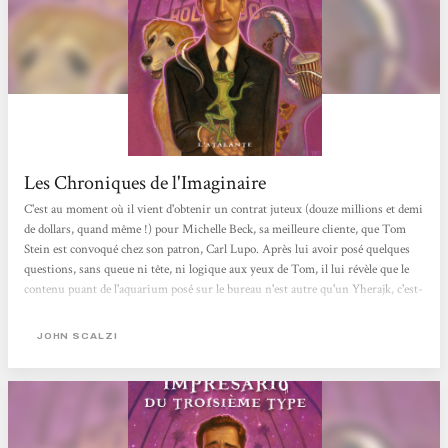
Les Chroniques de l'Imaginaire
C'est au moment où il vient d'obtenir un contrat juteux (douze millions et demi
de dollars, quand même !) pour Michelle Beck, sa meilleure cliente, que Tom
Stein est convoqué chez son patron, Carl Lupo. Après lui avoir posé quelques
questions, sans queue ni tête, ni logique aux yeux de Tom, il lui révèle que le
contenu puant de l'aquarium posé sur le bureau n'est autre qu'un Yherajk, c'est-
à-dire un extra-terrestre, intelligent, pacifique, curieux des humains... mais
qui ressemble à un gros tas de glaire qui aurait macéré dans une décoction de
JOHN SCALZI
boules puantes. Tout le monde en est bien conscient : une...