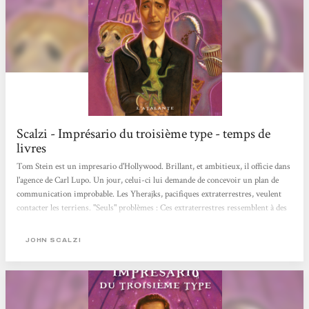
Scalzi - Imprésario du troisième type - temps de
livres
Tom Stein est un impresario d'Hollywood. Brillant, et ambitieux, il officie dans
l'agence de Carl Lupo. Un jour, celui-ci lui demande de concevoir un plan de
communication improbable. Les Yherajks, pacifiques extraterrestres, veulent
contacter les terriens. "Seuls" problèmes : Ces extraterrestres ressemblent à des
masses gélatineuses impropres. Leur langage est en plus, olfactif. Pour discuter,
ils envoient des odeurs. Plus ça discute , plus l'odeur est épouvantable! Carl,
JOHN SCALZI
contacté par les Yherajks, demande à Tom de mettre de côté son portefeuille
d'artistes, et de s'occuper de leur émissaire:...