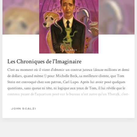
Les Chroniques de l'Imaginaire
C'est au moment où il vient d'obtenir un contrat juteux (douze millions et demi
de dollars, quand même !) pour Michelle Beck, sa meilleure cliente, que Tom
Stein est convoqué chez son patron, Carl Lupo. Après lui avoir posé quelques
questions, sans queue ni tête, ni logique aux yeux de Tom, il lui révèle que le
contenu puant de l'aquarium posé sur le bureau n'est autre qu'un Yherajk, c'est-
à-dire un extra-terrestre, intelligent, pacifique, curieux des humains... mais
qui ressemble à un gros tas de glaire qui aurait macéré dans une décoction de
JOHN SCALZI
boules puantes. Tout le monde en est bien conscient : une...