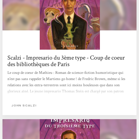
Scalzi - Impresario du 3ème type - Coup de coeur
des bibliothèques de Paris
Le coup de coeur de Mathieu : Roman de science-fiction humoristique qui
n'est pas sans rappeler le Martiens go home ! de Fredric Brown, même si les
relations avec les extra-terrestres sont ici moins houleuses que dans son
glorieux aîné. Le jeune impresario Thomas Stein est chargé par son patron
d'un travail un peu particulier : prendre en charge le plan de communication
d'une race extra-terrestre souhaitant établir des relations pacifiques avec la
JOHN SCALZI
Terre. Tout n'ira pas sans heurts cependant, car cette race est dotée d'une forme
de blob et dégage une odeur pestilentielle, problématique lorsque l'on cherche à
rassurer l'humanité...