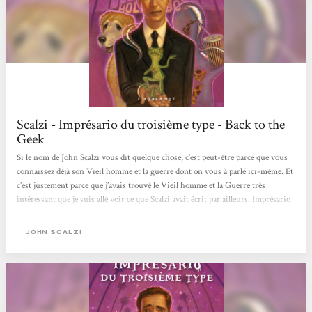
Scalzi - Imprésario du troisième type - Back to the
Geek
Si le nom de John Scalzi vous dit quelque chose, c’est peut-être parce que vous
connaissez déjà son Vieil homme et la guerre dont on vous à parlé ici-même. Et
c’est justement parce que j’avais trouvé le Vieil homme et la Guerre très
intéressant que je suis allé voir ce que Scalzi avait écrit par ailleurs. Imprésario
du troisième type n’est toujours pas sorti en poche et, il faut bien l’avouer, reste
assez confidentiel en France. Pourtant, même si ce n’est pas un chef d’oeuvre
JOHN SCALZI
c’est un roman très sympathique qui mérite le coup d’oeil. D’autant...