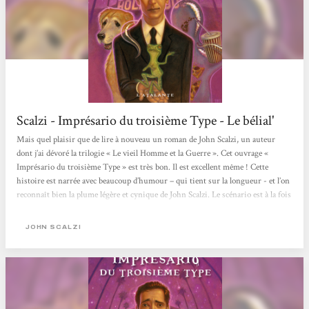
Scalzi - Imprésario du troisième Type - Le bélial'
Mais quel plaisir que de lire à nouveau un roman de John Scalzi, un auteur
dont j’ai dévoré la trilogie « Le vieil Homme et la Guerre ». Cet ouvrage «
Imprésario du troisième Type » est très bon. Il est excellent même ! Cette
histoire est narrée avec beaucoup d’humour – qui tient sur la longueur - et l’on
reconnaît bien la plume légère et cynique de John Scalzi. Le scénario est à la fois
complètement improbable et très imaginatif : des E.T. qui se rabattent sur le
monde du show business, fallait y penser ! Mais que l’on ne s’y trompe...
JOHN SCALZI