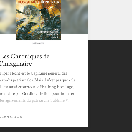
Les Chroniques de
l'imaginaire
Piper Hecht est le Capitaine général des
armées patriarcales. Mais il n'est pas que cela.
Il est aussi et surtout le Sha-lung Else Tage,
mandaté par Gordimer le lion pour infiltrer
les agissements du patriarche Sublime V.
Sublime V est obsédé par son désir
d'éradiquer les hérétiques. Pour cela il décide
GLEN COOK
d'envoyer son armée au Connec. Entre
conflit armé, jeu politique et le retour