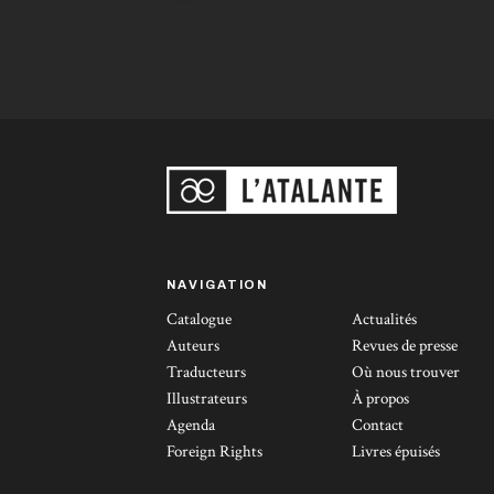
l’imagination débordante de l’auteur font des
Instrumentalités de la Nuit une série
exceptionnelle. Chris de Savoie, Phénix
Web, 6 mai 2009
NAVIGATION
Catalogue
Actualités
Auteurs
Revues de presse
Traducteurs
Où nous trouver
Illustrateurs
À propos
Agenda
Contact
Foreign Rights
Livres épuisés