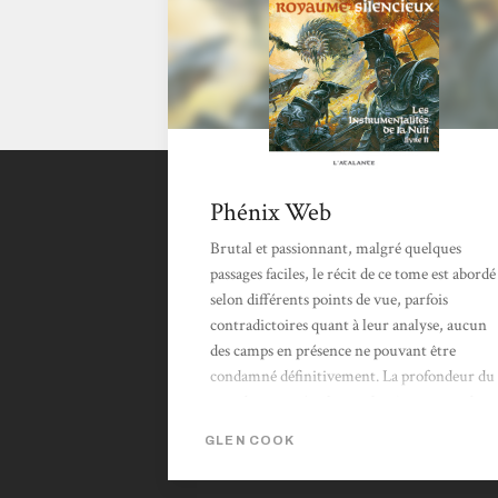
Phénix Web
Brutal et passionnant, malgré quelques
passages faciles, le récit de ce tome est abordé
selon différents points de vue, parfois
contradictoires quant à leur analyse, aucun
des camps en présence ne pouvant être
condamné définitivement. La profondeur du
monde proposé et le nombre important de
protagonistes peuvent rebuter certains, mais
GLEN COOK
la richesse des intrigues, l’ironie des
dialogues, la finesse des personnages et