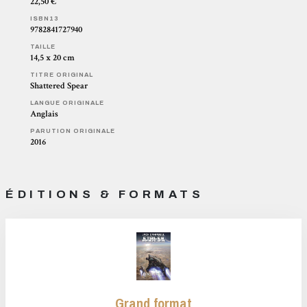
22,50 €
ISBN13
9782841727940
TAILLE
14,5 x 20 cm
TITRE ORIGINAL
Shattered Spear
LANGUE ORIGINALE
Anglais
PARUTION ORIGINALE
2016
ÉDITIONS & FORMATS
Grand format