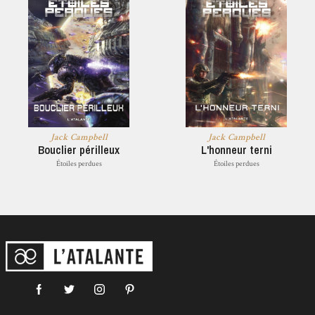
Jack Campbell
Jack Campbell
Bouclier périlleux
L'honneur terni
Étoiles perdues
Étoiles perdues