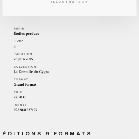
ILLUSTRATEUR
SÉRIE
Étoiles perdues
LIVRE
3
PARUTION
25 juin 2015
COLLECTION
La Dentelle du Cygne
FORMAT
Grand format
PRIX
22,50 €
ISBN13
9782841727179
ÉDITIONS & FORMATS