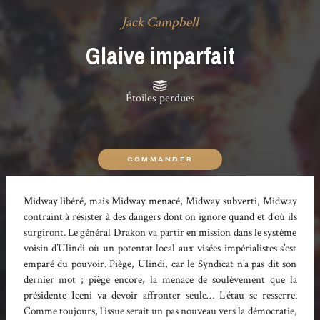
Jack Campbell
Glaive imparfait
Étoiles perdues
COMMANDER
Midway libéré, mais Midway menacé, Midway subverti, Midway
contraint à résister à des dangers dont on ignore quand et d’où ils
surgiront. Le général Drakon va partir en mission dans le système
voisin d’Ulindi où un potentat local aux visées impérialistes s’est
emparé du pouvoir. Piège, Ulindi, car le Syndicat n’a pas dit son
dernier mot ; piège encore, la menace de soulèvement que la
présidente Iceni va devoir affronter seule… L’étau se resserre.
Comme toujours, l’issue serait un pas nouveau vers la démocratie,