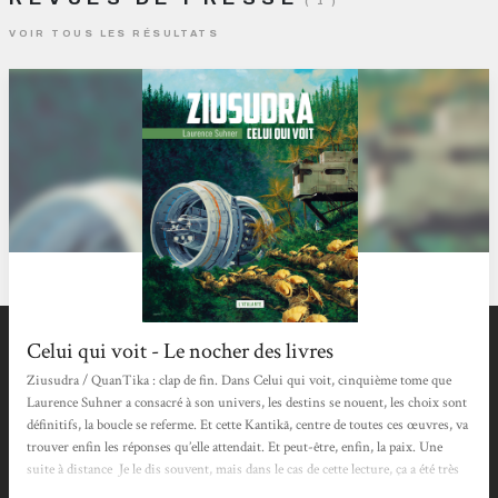
( 1 )
VOIR TOUS LES RÉSULTATS
Celui qui voit - Le nocher des livres
Ziusudra / QuanTika : clap de fin. Dans Celui qui voit, cinquième tome que
Laurence Suhner a consacré à son univers, les destins se nouent, les choix sont
définitifs, la boucle se referme. Et cette Kantikā, centre de toutes ces œuvres, va
trouver enfin les réponses qu’elle attendait. Et peut-être, enfin, la paix. Une
suite à distance Je le dis souvent, mais dans le cas de cette lecture, ça a été très
dur : Laurence Suhner a commencé son premier cycle, « QuanTika », en 2012.