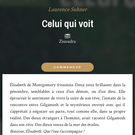
Laurence Suhner
Celui qui voit
Ziusudra
COMMANDER
Élisabeth de Montgomery frissonna. Deux yeux brillaient dans la
pénombre, semblables à ceux d’un démon, ou d’un dieu. Elle
éprouvait le sentiment de vivre la suite de son rêve, l’instant de la
rencontre entre Gilgamesh et le mystérieux envoyé avec qui il
s’apprêtait à négocier un pacte, tout comme elle, dans sa propre
réalité. Des dieux étrangers à l’homme, avait raconté Gilgamesh
dans son rêve. Des dieux venus de la mer des étoiles.
Bonjour, Élisabeth. Que l’eau t’accompagne !