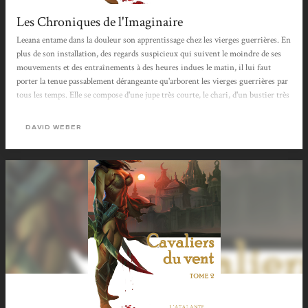
Les Chroniques de l'Imaginaire
Leeana entame dans la douleur son apprentissage chez les vierges guerrières. En
plus de son installation, des regards suspicieux qui suivent le moindre de ses
mouvements et des entraînements à des heures indues le matin, il lui faut
porter la tenue passablement dérangeante qu'arborent les vierges guerrières par
tous les temps. Elle se compose d'une jupe très courte, le chari, d'un bustier très
moulant au niveau de la poitrine laissant le nombril à découvert, le yathu et
plus que tout, elle doit aller pieds nus. En dépit de cette prise de contact abrupte
DAVID WEBER
et un poil difficile, elle demeure persuadée d'avoir fait le bon...