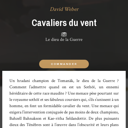
David Weber
Cavaliers du vent
Le dieu de la Guerre
COMMANDER
Un hradani champion de Tomanãk, le dieu de la Guerre ?
Comment l’admettre quand on est un Sothõï, un ennemi
héréditaire de cette race maudite ? Une menace pèse pourtant sur
le royaume sothõï et ses fabuleux coursiers qui, s’ils s’unissent à un
homme, en font un formidable cavalier du vent. Une menace qui
exigera l’intervention conjuguée de pas moins de deux champions,
Bahzell Bahnakson et Kae-ritha Seldandottir. De plus puissants
dieux des Ténèbres sont à l’œuvre dans l’obscurité et leurs plans