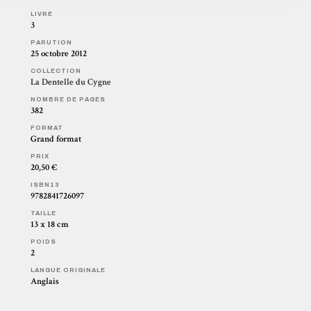
LIVRE
3
PARUTION
25 octobre 2012
COLLECTION
La Dentelle du Cygne
NOMBRE DE PAGES
382
FORMAT
Grand format
PRIX
20,50 €
ISBN13
9782841726097
TAILLE
13 x 18 cm
POIDS
2
LANGUE ORIGINALE
Anglais