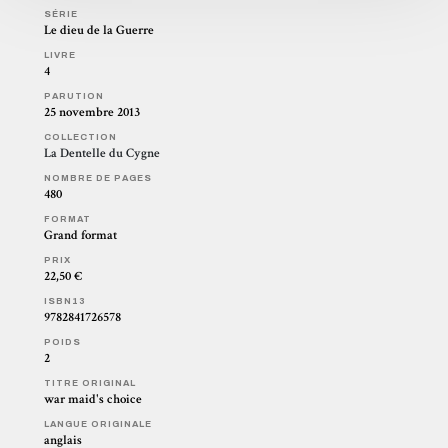
SÉRIE
Le dieu de la Guerre
LIVRE
4
PARUTION
25 novembre 2013
COLLECTION
La Dentelle du Cygne
NOMBRE DE PAGES
480
FORMAT
Grand format
PRIX
22,50 €
ISBN13
9782841726578
POIDS
2
TITRE ORIGINAL
war maid's choice
LANGUE ORIGINALE
anglais