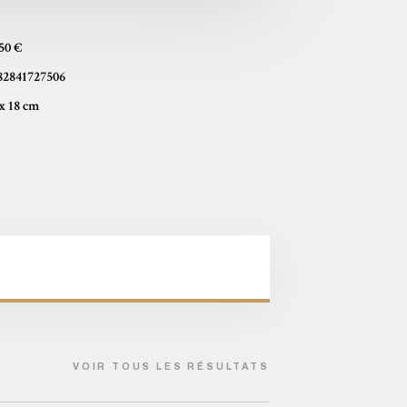
,50 €
82841727506
13 x 18 cm
VOIR TOUS LES RÉSULTATS