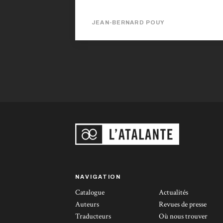
publié 54 x 13 de Jean-Bernard Pouy, un
roman qui a pour cadre le Tour de France.
JEAN-BERNARD POUY
C’est un livre d’un bon rapport ? C’est un
livre qui a très bien marché et qui continue à
se vendre en librairie. Il a donné lieu à deux
adaptations au théâtre, dont une avec le
comédien Jacques Bonnafé qui a connu un
grand succès. Après la publication...
NAVIGATION
Catalogue
Actualités
Auteurs
Revues de presse
Traducteurs
Où nous trouver