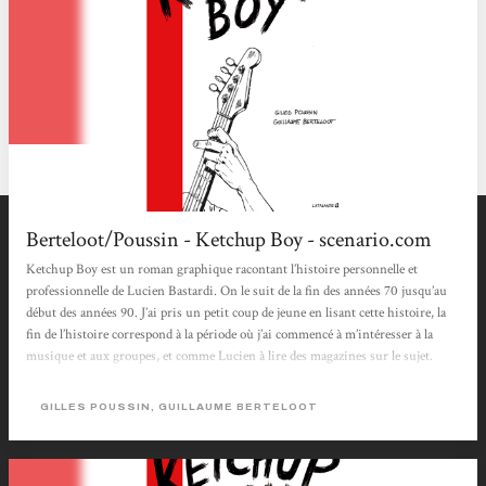
Berteloot/Poussin - Ketchup Boy - scenario.com
Ketchup Boy est un roman graphique racontant l’histoire personnelle et
professionnelle de Lucien Bastardi. On le suit de la fin des années 70 jusqu’au
début des années 90. J’ai pris un petit coup de jeune en lisant cette histoire, la
fin de l’histoire correspond à la période où j’ai commencé à m’intéresser à la
musique et aux groupes, et comme Lucien à lire des magazines sur le sujet.
Bon, j’ai dû rattraper mon retard à un moment ou un autre, car je connais
pratiquement tous les disques que l’on voit régulièrement en arrière...
GILLES POUSSIN, GUILLAUME BERTELOOT