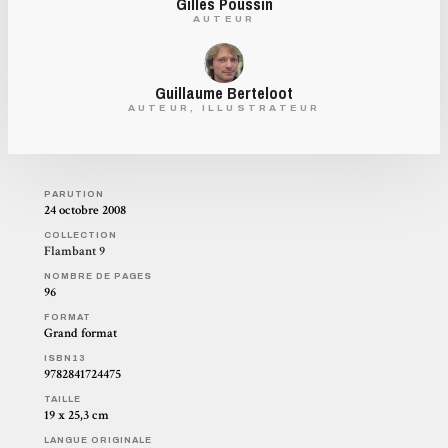
Gilles Poussin
AUTEUR
Guillaume Berteloot
AUTEUR, ILLUSTRATEUR
PARUTION
24 octobre 2008
COLLECTION
Flambant 9
NOMBRE DE PAGES
96
FORMAT
Grand format
ISBN13
9782841724475
TAILLE
19 x 25,3 cm
LANGUE ORIGINALE