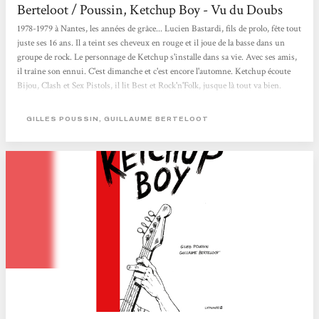
Berteloot / Poussin, Ketchup Boy - Vu du Doubs
1978-1979 à Nantes, les années de grâce... Lucien Bastardi, fils de prolo, fête tout
juste ses 16 ans. Il a teint ses cheveux en rouge et il joue de la basse dans un
groupe de rock. Le personnage de Ketchup s'installe dans sa vie. Avec ses amis,
il traîne son ennui. C'est dimanche et c'est encore l'automne. Ketchup écoute
Bijou, Clash et Sex Pistols, il lit Best et Rock'n'Folk, jusque là tout va bien.
Mais c'est un animal blessé et traqué, qui a perdu le goût d'aimer. Pour
Ketchup c'est clair, rien ne passera avant la musique : c'est de l'art majeur. Sex,
GILLES POUSSIN, GUILLAUME BERTELOOT
drug and rock'n'roll, il est en mission pour le Seigneur. De petits...