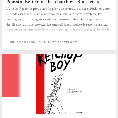
Poussin, Berteloot - Ketchup boy - Rock-et-bd
L’une des figures de proue dans la galerie de portraits des héros Rock, c’est bien
sûr l’adolescent rebelle, en révolte contre ce qu’il croit être le système, les
parents, les profs… en gros les adultes. Un anarchiste en herbe qui cache
derrière son attitude provocatrice, une soif inextinguible de reconnaissance.
Servi par un graphisme réaliste et assez classique, peu utilisé dans la BD Rock
jusqu’alors, Ketchup Boy raconte le destin d’un de ces personnages
emblématiques du Rock avec une empathie qui pourrait laisser croire qu’il
GILLES POUSSIN, GUILLAUME BERTELOOT
s’agit d’une biographie. Le livre recrée...