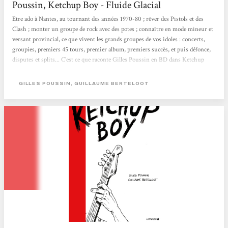
Poussin, Ketchup Boy - Fluide Glacial
Etre ado à Nantes, au tournant des années 1970-80 ; rêver des Pistols et des
Clash ; monter un groupe de rock avec des potes ; connaître en mode mineur et
versant provincial, ce que vivent les grands groupes de vos idoles : concerts,
groupies, premiers 45 tours, premier album, premiers succès, et puis défonce,
disputes et splits... C'est ce que raconte Gilles Poussin en BD dans Ketchup
Boy (L'Atalante). Un scénario qu'on devine nourri de vécu, Gilles ayant lui-
même été bassiste de plusieurs groupes de rock entre Dijon, Paris et Nantes
GILLES POUSSIN, GUILLAUME BERTELOOT
[...] On se laisse prendre par la narration et l'évocation d'une tranche d'époque.
Fluide...