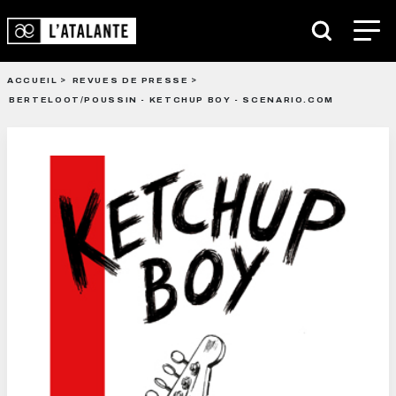
ACCUEIL
REVUES DE PRESSE
BERTELOOT/POUSSIN - KETCHUP BOY - SCENARIO.COM