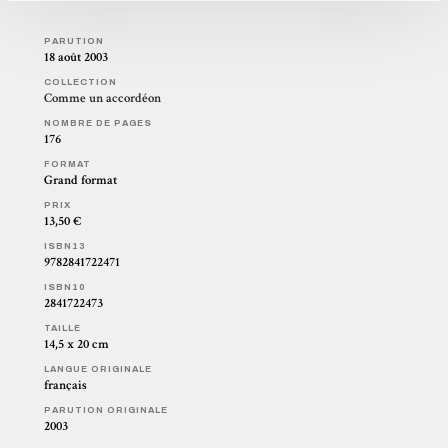
PARUTION
18 août 2003
COLLECTION
Comme un accordéon
NOMBRE DE PAGES
176
FORMAT
Grand format
PRIX
13,50 €
ISBN13
9782841722471
ISBN10
2841722473
TAILLE
14,5 x 20 cm
LANGUE ORIGINALE
français
PARUTION ORIGINALE
2003