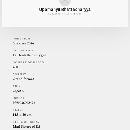
Upamanyu Bhattacharyya
ILLUSTRATEUR
PARUTION
5 février 2026
COLLECTION
La Dentelle du Cygne
NOMBRE DE PAGES
480
FORMAT
Grand format
PRIX
24,50 €
ISBN13
9791036002496
TAILLE
14,5 x 20 cm
TITRE ORIGINAL
Mad Sisters of Esi