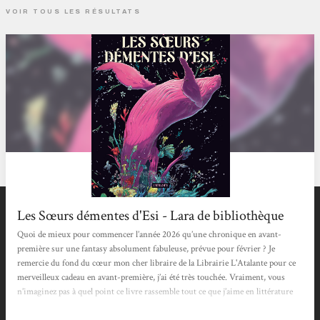
VOIR TOUS LES RÉSULTATS
Les Sœurs démentes d'Esi - Lara de bibliothèque
Quoi de mieux pour commencer l’année 2026 qu’une chronique en avant-
première sur une fantasy absolument fabuleuse, prévue pour février ? Je
remercie du fond du cœur mon cher libraire de la Librairie L'Atalante pour ce
merveilleux cadeau en avant-première, j’ai été très touchée. Vraiment, vous
n’imaginez pas à quel point ce livre rassemble tout ce que j’aime en littérature
de l’imaginaire ! Souhaitons donc la bienvenue au roman Les sœurs démentes