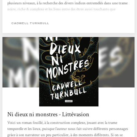
plusieurs niveaux, à la recherche des divers indices entremêlés dans une trame
noire, riche & complexe et les liens entre des êtres aussi touchants que
fascinants ! Un livre qui se dévore !
CADWELL TURNBULL
Ni dieux ni monstres - Littévasion
Voici un roman fouillé, à la construction complexe, jouant avec la trame
temporelle et les lieux, puisque l’auteur nous fait suivre différents personnages
grâce à son narrateur un peu particulier, à des moments différents. Si on se