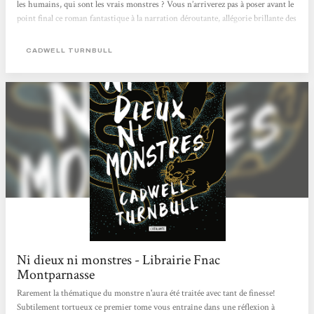
les humains, qui sont les vrais monstres ? Vous n’arriverez pas à poser avant le
point final ce roman fantastique à la narration déroutante, allégorie brillante des
luttes raciales aux États-Unis. Mathieu Haas
CADWELL TURNBULL
Ni dieux ni monstres - Librairie Fnac
Montparnasse
Rarement la thématique du monstre n'aura été traitée avec tant de finesse!
Subtilement tortueux ce premier tome vous entraîne dans une réflexion à