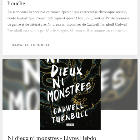
bouche
Laissez-vous happer par ce roman épatant qui entrecroise chronique sociale,
conte fantastique, roman politique et queer ! (oui, oui, tout ça)Petite prouesse
de genre et de littérature, Ni dieux ni monstres de Cadwell Turnbull Cadwell
Turnbull est traduit par Marie Surgers.S'il peut se lire comme un roman seul,
une suite arrivera dès octobre… nous avons hâte!
CADWELL TURNBULL
Ni dieux ni monstres - Livres Hebdo