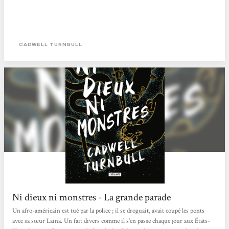
CADWELL TURNBULL
Ni dieux ni monstres - La grande parade
Un afro-américain est tué par la police ; il se droguait, avait coupé les ponts
avec sa sœur Laina. Un fait divers comme il s’en passe chaque jour aux États-