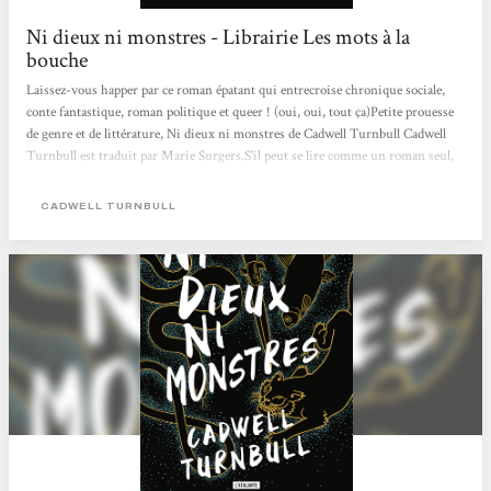
Ni dieux ni monstres - Librairie Les mots à la
bouche
Laissez-vous happer par ce roman épatant qui entrecroise chronique sociale,
conte fantastique, roman politique et queer ! (oui, oui, tout ça)Petite prouesse
de genre et de littérature, Ni dieux ni monstres de Cadwell Turnbull Cadwell
Turnbull est traduit par Marie Surgers.S'il peut se lire comme un roman seul,
une suite arrivera dès octobre… nous avons hâte!
CADWELL TURNBULL