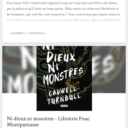
Une jeune Afro-Américaine apprend coup sur coup que son frère a été abattu
par la police et qu’il était un loup-garou. Mais entre ces créatures fabuleuses et
les humains, qui sont les vrais monstres ? Vous n’arriverez pas à poser avant le
point final ce roman fantastique à la narration déroutante, allégorie brillante des
luttes raciales aux États-Unis. Mathieu Haas
CADWELL TURNBULL
Ni dieux ni monstres - Librairie Fnac
Montparnasse