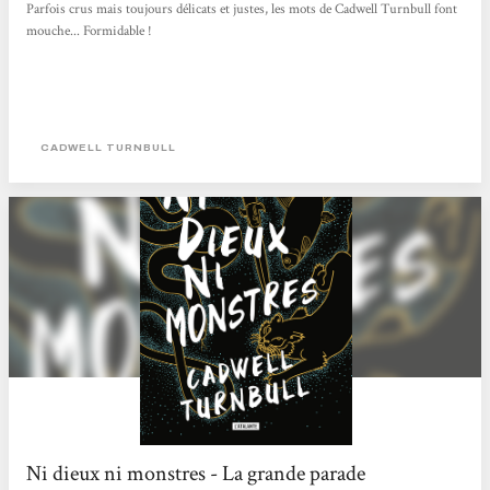
Parfois crus mais toujours délicats et justes, les mots de Cadwell Turnbull font
mouche... Formidable !
CADWELL TURNBULL
Ni dieux ni monstres - La grande parade