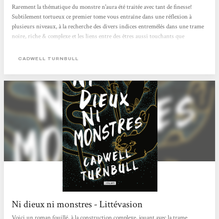
Rarement la thématique du monstre n'aura été traitée avec tant de finesse!
Subtilement tortueux ce premier tome vous entraîne dans une réflexion à
plusieurs niveaux, à la recherche des divers indices entremêlés dans une trame
noire, riche & complexe et les liens entre des êtres aussi touchants que
fascinants ! Un livre qui se dévore !
CADWELL TURNBULL
Ni dieux ni monstres - Littévasion
Voici un roman fouillé, à la construction complexe, jouant avec la trame