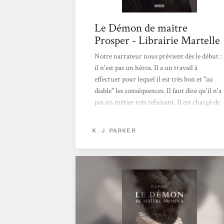
Le Démon de maître
Prosper - Librairie Martelle
Notre narrateur nous prévient dès le début :
il n'est pas un héros. Il a un travail à
effectuer pour lequel il est très bon et "au
diable" les conséquences. Il faut dire qu'il n'a
pas un métier très reluisant. Il est chargé de
libérer les corps et les esprits humains des
démons qui les habitent... Oui mais voilà,
K. J. PARKER
lorsque c'est le bébé royal qui est possédé, la
tâche va se révéler plus ardue...Texte court
(mais tellement efficace !) à l'intonation
aussi drôle que pragmatique, vous risquez,
comme moi, d'attendre d'autres aventures
désespérément...