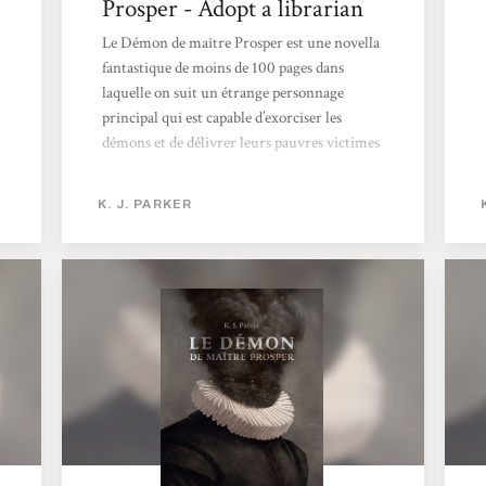
Prosper - Adopt a librarian
Le Démon de maître Prosper est une novella
fantastique de moins de 100 pages dans
laquelle on suit un étrange personnage
principal qui est capable d’exorciser les
démons et de délivrer leurs pauvres victimes
humaines, non sans dégât. Et il a des comptes
à régler avec un démon en particulier qui a
K. J. PARKER
choisi de posséder un nouveau-né royal pour
être tranquille. Le narrateur prévient tout
de suite le lectorat et insiste tout au long du
récit : il est antipathique, détestable et a peu
de valeur morale. [...] Si l’intrigue de base est
classique avec ces histoires de démons...