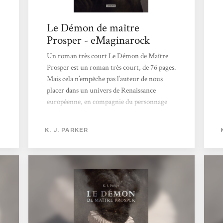
Le Démon de maître
Prosper - eMaginarock
Un roman très court Le Démon de Maître
Prosper est un roman très court, de 76 pages.
Mais cela n’empêche pas l’auteur de nous
placer dans un univers de Renaissance
européenne, en compagnie du personnage
principal, non-nommé, chasseur de démons
qui va tenter de libérer le fils du Duc d’Essen,
K. J. PARKER
possédé par un démon. Jusque-là le concept
semble intéressant, mais la manière dont K.
J. Parker va développer son histoire la rend
encore plus prenante. Les personnages vont
et viennent, les dialogues démoniaques
s’enchaînent pour le plus grand plaisir du
lecteur. Un...