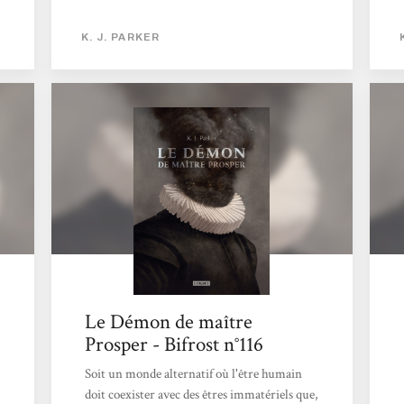
tendance de nous prendre à partie tout au
long de l’histoire… Démons, possessions,
K. J. PARKER
exorcismes, dommages collatéraux, ce
délicieux cocktail nous entraîne dans une
aventure pour le moins originale !Lui ? Un
exorciste qui a pour mission de déloger les
démons qui s’installent dans le corps des
humains. Le problème ? Une perception tout
à fait personnelle...
Le Démon de maître
Prosper - Bifrost n°116
Soit un monde alternatif où l'être humain
doit coexister avec des êtres immatériels que,