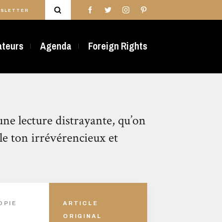
SLETTER
rateurs
Agenda
Foreign Rights
e lecture distrayante, qu’on
le ton irrévérencieux et
OPIE
ARTICLE
ORIGINAL