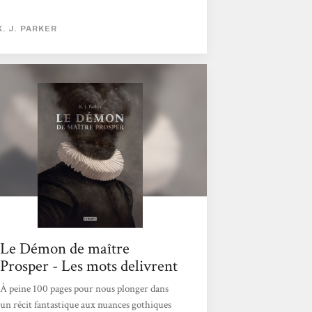
correspond à notre monde à une époque qui
se rapproche de la Renaissance, les démons
K. J. PARKER
existent et prennent possession des humains.
C’est ce qui va arriver au nouveau-né de la
Duchesse d’Essen qui a été possédé par un
démon, ennemi de longue date de notre
narrateur. Problème pour notre narrateur,
les exorcismes qu’il pratique entraîne la
plupart du temps la mort de l’hôte....
Le Démon de maître
Prosper - Les mots delivrent
À peine 100 pages pour nous plonger dans
un récit fantastique aux nuances gothiques