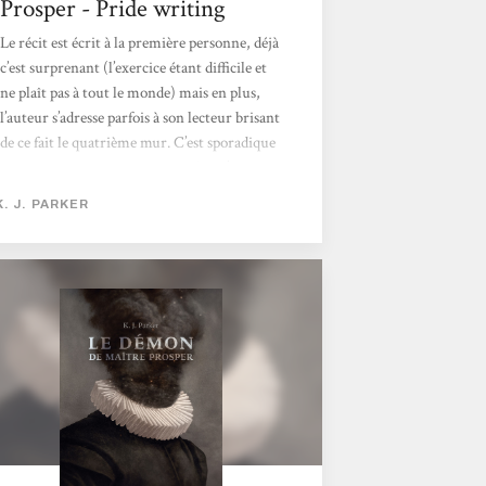
Prosper - Pride writing
Le récit est écrit à la première personne, déjà
c’est surprenant (l’exercice étant difficile et
ne plaît pas à tout le monde) mais en plus,
l’auteur s’adresse parfois à son lecteur brisant
de ce fait le quatrième mur. C’est sporadique
et bien emmené si bien que parfois, j’ai eu
l’impression d’être le démon à qui il s’adresse
K. J. PARKER
parfois dans le récit. Un parallèle que j’ai
adoré et qui m’a fait sourire quelques fois.
L’histoire est fluide, parfois un peu difficile
car les pensées du protagoniste digresse....