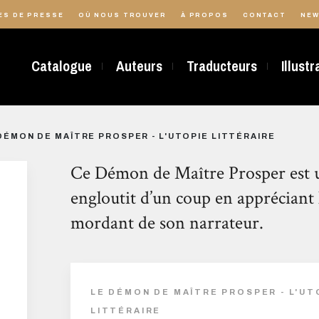
ES DE PRESSE
OÙ NOUS TROUVER
À PROPOS
CONTACT
NEW
Catalogue
Auteurs
Traducteurs
Illust
DÉMON DE MAÎTRE PROSPER - L'UTOPIE LITTÉRAIRE
Ce Démon de Maître Prosper est un
engloutit d’un coup en appréciant 
mordant de son narrateur.
LE DÉMON DE MAÎTRE PROSPER - L'UT
LITTÉRAIRE