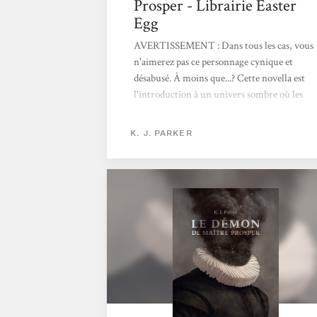
Prosper - Librairie Easter
Egg
AVERTISSEMENT : Dans tous les cas, vous
n'aimerez pas ce personnage cynique et
désabusé. À moins que...? Cette novella est
l'introduction à un univers sombre où les
démons possèdent allègrement les humains,
comme des parasites immortels. Et il s'avère
K. J. PARKER
que ce job de les exorciser revient à notre
narrateur qui s'emploie à sa tâche sans le
moindre scrupule (tant pour le démon que
pour son hôte). Un petit régal, souligné par
un humour proche de Pratchett, avec cette
abondance de détails qui rend les choses à la
fois concrètes et absurdes. Si les personnages
Géralt...