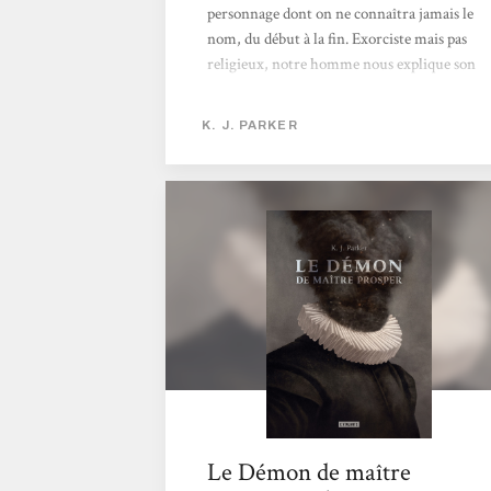
personnage dont on ne connaîtra jamais le
nom, du début à la fin. Exorciste mais pas
religieux, notre homme nous explique son
quotidien, et notamment les quelques règles
qui régissent sa vie. Le tableau est
K. J. PARKER
rapidement dressé quant aux démons, ce
qu’ils peuvent ou ne peuvent pas faire, les
limites de l’exorcisme, ses conséquences, et le
statut particulier de celui qui le pratique, car
doté d’un pouvoir que peu possèdent.
L’intrigue est bien menée, le style
réjouissant, et nous avons affaire...
Le Démon de maître