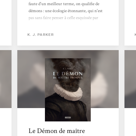
faute d'un meilleur terme, on qualifie de
démons : une écologie étonnante, qui n'est
pas sans faire penser à celle esquissée par
Maupassant dans Le Horla, où l'être humain
doit subir la présence de parasite capable de
K. J. PARKER
lui imposer geste et pensée - ainsi qu'au
passage, un certain nombre de désagréments
physiques et psychologiques, mais surtout
pénibles voire insupportables. Par chance
(ou non, comme l'anti-héros de cette
histoire le signifie assez vite), leur activité
peut être régulée...
Le Démon de maître