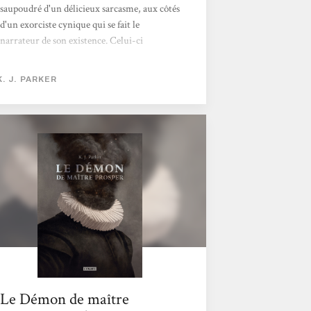
saupoudré d'un délicieux sarcasme, aux côtés
d'un exorciste cynique qui se fait le
narrateur de son existence. Celui-ci
converse avec les démons intérieurs des gens
dont il croise la route, emportant les
K. J. PARKER
lecteurices dans de folles digressions. Il
également capable d'extraire ces démons de
leurs hôtes, non sans causer quelques dégâts
au passage.Le ton persifleur et railleur
adopté par le narrateur est jubilatoire, en
plus du style sardonique de l'auteur qui brise
et brouille la limite entre la narration et les
lecteurices....
Le Démon de maître