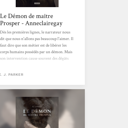
Le Démon de maître
Prosper - Anneclairegay
Dès les premières lignes, le narrateur nous
dit que nous n'allons pas beaucoup l'aimer. Il
faut dire que son métier est de libérer les
corps humains possédés par un démon. Mais
son intervention cause souvent des dégâts
voir la mort du possédé. Alors qu'il écume
les villages, il apprend que la grande
K. J. PARKER
duchesse d'Essen est enceinte et pour le
démon s'est le corps rêvé pour y prendre ses
quartiers pour les années à venir.Notre anti-
héros va devoir parlement avec le démon
pour arriver à un final explosif.Ce court
roman fantastique est un ovni avec un
humour noir...