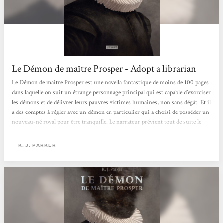
Le Démon de maître Prosper - Adopt a librarian
Le Démon de maître Prosper est une novella fantastique de moins de 100 pages
dans laquelle on suit un étrange personnage principal qui est capable d’exorciser
les démons et de délivrer leurs pauvres victimes humaines, non sans dégât. Et il
a des comptes à régler avec un démon en particulier qui a choisi de posséder un
nouveau-né royal pour être tranquille. Le narrateur prévient tout de suite le
lectorat et insiste tout au long du récit : il est antipathique, détestable et a peu
de valeur morale. [...] Si l’intrigue de base est classique avec ces histoires de
K. J. PARKER
démons...