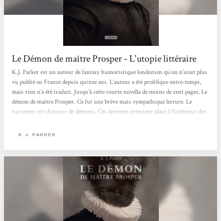
Le Démon de maître Prosper - L'utopie littéraire
K.J. Parker est un auteur de fantasy humoristique londonien qu’on n’avait plus
vu publié en France depuis quinze ans. L’auteur a été prolifique entre-temps,
mais rien n’a été traduit. Jusqu’à cette courte novella de moins de cent pages, Le
démon de maître Prosper. Ce fut une brève mais sympathique lecture. Le
narrateur est chasseur de démons. Ces derniers prennent place à l’intérieur des
humains pour reprendre des forces et mener à bien leurs affaires. Les en
chasser requiert un don, et notre narrateur en est pourvu. Lorsqu’il apprend
K. J. PARKER
que le nouveau-né du...