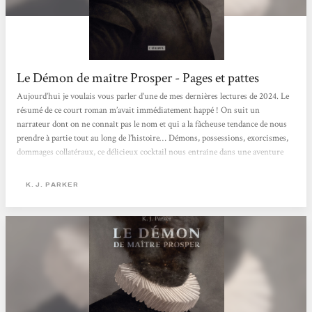
Le Démon de maître Prosper - Pages et pattes
Aujourd’hui je voulais vous parler d’une de mes dernières lectures de 2024. Le
résumé de ce court roman m’avait immédiatement happé ! On suit un
narrateur dont on ne connaît pas le nom et qui a la fâcheuse tendance de nous
prendre à partie tout au long de l’histoire… Démons, possessions, exorcismes,
dommages collatéraux, ce délicieux cocktail nous entraîne dans une aventure
pour le moins originale !Lui ? Un exorciste qui a pour mission de déloger les
démons qui s’installent dans le corps des humains. Le problème ? Une
K. J. PARKER
perception tout à fait personnelle...