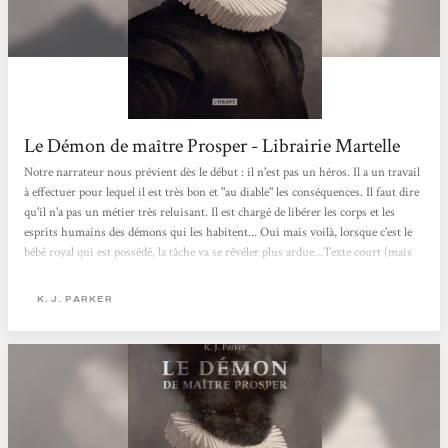
Le Démon de maître Prosper - Librairie Martelle
Notre narrateur nous prévient dès le début : il n'est pas un héros. Il a un travail
à effectuer pour lequel il est très bon et "au diable" les conséquences. Il faut dire
qu'il n'a pas un métier très reluisant. Il est chargé de libérer les corps et les
esprits humains des démons qui les habitent... Oui mais voilà, lorsque c'est le
bébé royal qui est possédé, la tâche va se révéler plus ardue...Texte court (mais
tellement efficace !) à l'intonation aussi drôle que pragmatique, vous risquez,
comme moi, d'attendre d'autres aventures désespérément...
K. J. PARKER