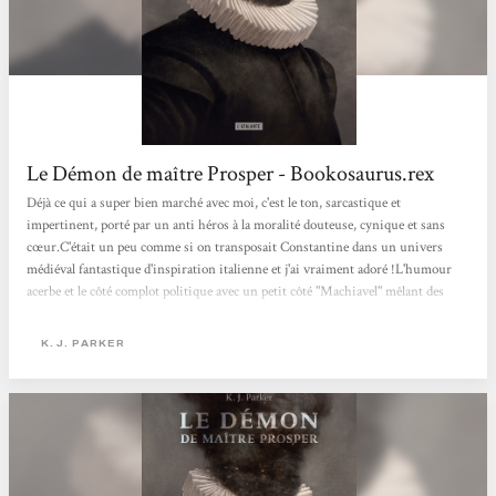
Le Démon de maître Prosper - Bookosaurus.rex
Déjà ce qui a super bien marché avec moi, c'est le ton, sarcastique et
impertinent, porté par un anti héros à la moralité douteuse, cynique et sans
cœur.C'était un peu comme si on transposait Constantine dans un univers
médiéval fantastique d'inspiration italienne et j'ai vraiment adoré !L'humour
acerbe et le côté complot politique avec un petit côté "Machiavel" mêlant des
expériences techniques à la Léonard de Vinci, ont réussi en très peu de pages à
me transporter dans cet univers sombre, tournant autour d'exorcismes et de
K. J. PARKER
démons.J'ai...