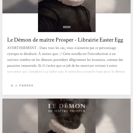
Le Démon de maître Prosper - Librairie Easter Egg
AVERTISSEMENT : Dans tous les cas, vous n'aimerez pas ce personnage
cynique et désabusé. À moins que...? Cette novella est l'introduction à un
univers sombre où les démons possèdent allègrement les humains, comme des
parasites immortels. Et il s'avère que ce job de les exorciser revient à notre
narrateur qui s'emploie à sa tâche sans le moindre scrupule (tant pour le démon
que pour son hôte). Un petit régal, souligné par un humour proche de
Pratchett, avec cette abondance de détails qui rend les choses à la fois concrètes
K. J. PARKER
et absurdes. Si les personnages Géralt...