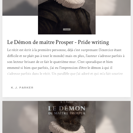
Le Démon de maître Prosper - Pride writing
Le récit est écrit à la première personne, déjà c’est surprenant (l’exercice étant
difficile et ne plaît pas à tout le monde) mais en plus, l’auteur s’adresse parfois à
son lecteur brisant de ce fait le quatrième mur. C’est sporadique et bien
emmené si bien que parfois, j’ai eu l’impression d’être le démon à qui il
s’adresse parfois dans le récit. Un parallèle que j’ai adoré et qui m’a fait sourire
quelques fois. L’histoire est fluide, parfois un peu difficile car les pensées du
protagoniste digresse....
K. J. PARKER