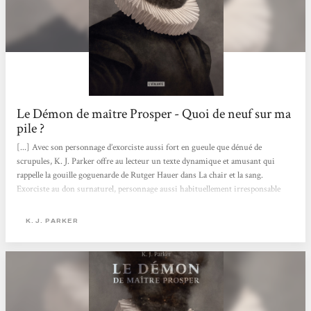
Le Démon de maître Prosper - Quoi de neuf sur ma
pile ?
[...] Avec son personnage d’exorciste aussi fort en gueule que dénué de
scrupules, K. J. Parker offre au lecteur un texte dynamique et amusant qui
rappelle la gouille goguenarde de Rutger Hauer dans La chair et la sang.
Exorciste au don surnaturel, personnage aussi habituellement irresponsable
que régulièrement torturé par la responsabilité qu’implique son pouvoir, il
combat des démons sans dieux qui n’ont guère à voir avec la tradition
K. J. PARKER
catholique ou musulmane mais plutôt avec les parasites extra-dimensionnels
du Outcast de Kirkman. Comme dans le comic, il dispose aussi d’un don de
naissance, et chasse...