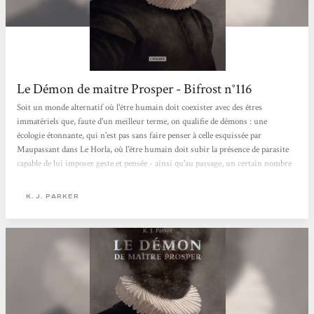
Le Démon de maître Prosper - Bifrost n°116
Soit un monde alternatif où l'être humain doit coexister avec des êtres
immatériels que, faute d'un meilleur terme, on qualifie de démons : une
écologie étonnante, qui n'est pas sans faire penser à celle esquissée par
Maupassant dans Le Horla, où l'être humain doit subir la présence de parasite
capable de lui imposer geste et pensée - ainsi qu'au passage, un certain nombre
de désagréments physiques et psychologiques, mais surtout pénibles voire
insupportables. Par chance (ou non, comme l'anti-héros de cette histoire le
K. J. PARKER
signifie assez vite), leur activité peut être régulée...