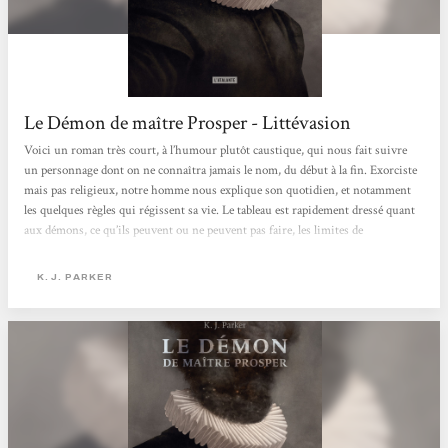
Le Démon de maître Prosper - Littévasion
Voici un roman très court, à l’humour plutôt caustique, qui nous fait suivre
un personnage dont on ne connaîtra jamais le nom, du début à la fin. Exorciste
mais pas religieux, notre homme nous explique son quotidien, et notamment
les quelques règles qui régissent sa vie. Le tableau est rapidement dressé quant
aux démons, ce qu’ils peuvent ou ne peuvent pas faire, les limites de
l’exorcisme, ses conséquences, et le statut particulier de celui qui le pratique,
car doté d’un pouvoir que peu possèdent. L’intrigue est bien menée, le style
K. J. PARKER
réjouissant, et nous avons affaire...