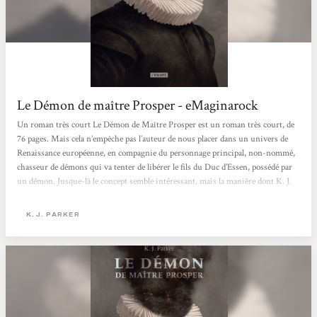
Le Démon de maître Prosper - eMaginarock
Un roman très court Le Démon de Maître Prosper est un roman très court, de
76 pages. Mais cela n’empêche pas l’auteur de nous placer dans un univers de
Renaissance européenne, en compagnie du personnage principal, non-nommé,
chasseur de démons qui va tenter de libérer le fils du Duc d’Essen, possédé par
un démon. Jusque-là le concept semble intéressant, mais la manière dont K. J.
Parker va développer son histoire la rend encore plus prenante. Les personnages
vont et viennent, les dialogues démoniaques s’enchaînent pour le plus grand
K. J. PARKER
plaisir du lecteur. Un...