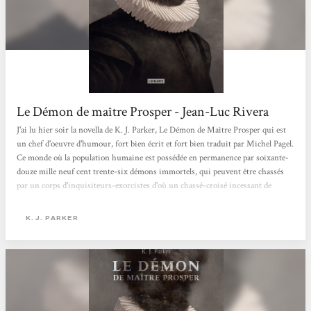
Le Démon de maître Prosper - Jean-Luc Rivera
J'ai lu hier soir la novella de K. J. Parker, Le Démon de Maître Prosper qui est
un chef d'oeuvre d'humour, fort bien écrit et fort bien traduit par Michel Pagel.
Ce monde où la population humaine est possédée en permanence par soixante-
douze mille neuf cent trente-six démons immortels, qui peuvent être chassés
par un corps d'inquisiteurs-exorcistes d'où un chassé-croisé incessant de
possessions-expulsions... Nous suivons le dialogue de l'un d'entre eux avec
deux d'entre eux car, à force de se rencontrer, il s'établit une certaine familiarité
K. J. PARKER
et reconnaissance des uns des autres. Nous sommes...