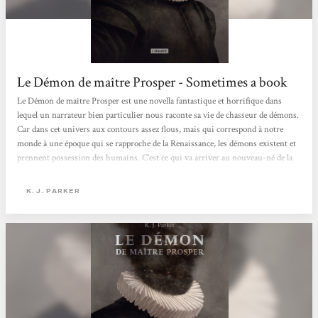
Le Démon de maître Prosper - Sometimes a book
Le Démon de maître Prosper est une novella fantastique et horrifique dans
lequel un narrateur bien particulier nous raconte sa vie de chasseur de démons.
Car dans cet univers aux contours assez flous, mais qui correspond à notre
monde à une époque qui se rapproche de la Renaissance, les démons existent et
prennent possession des humains. C’est ce qui va arriver au nouveau-né de la
Duchesse d’Essen qui a été possédé par un démon, ennemi de longue date de
notre narrateur. Problème pour notre narrateur, les exorcismes qu’il pratique
K. J. PARKER
entraîne la plupart du temps la mort de l’hôte....