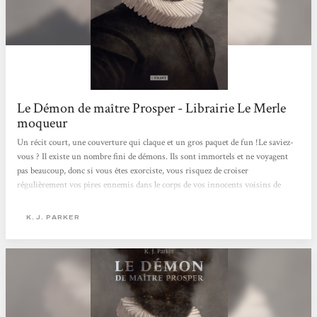
Le Démon de maître Prosper - Librairie Le Merle
moqueur
Un récit court, une couverture qui claque et un gros paquet de fun !Le saviez-
vous ? Il existe un nombre fini de démons. Ils sont immortels et ne voyagent
pas beaucoup, donc si vous êtes exorciste, vous risquez de croiser
régulièrement vos pires ennemis dans le corps de vos innocents voisins de
quartier.Une situation plutôt gênante, mais si vous êtes aussi sociopathe que le
narrateur de cette novella, ce sont les démons qui auront peur de tomber sur
K. J. PARKER
vous !C'est très drôle, en plus d'aborder de vraies questions.Jetez-vous là-dessus
tout de suite, K.J. Parker est une super découverte !