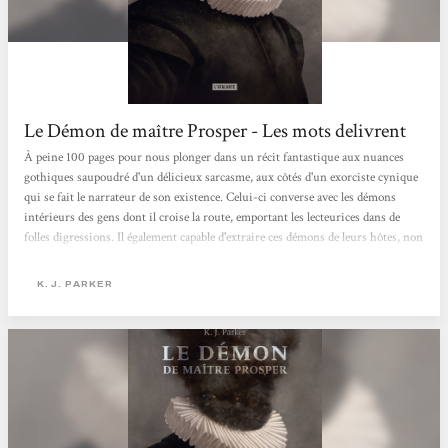
Le Démon de maître Prosper - Les mots delivrent
À peine 100 pages pour nous plonger dans un récit fantastique aux nuances
gothiques saupoudré d'un délicieux sarcasme, aux côtés d'un exorciste cynique
qui se fait le narrateur de son existence. Celui-ci converse avec les démons
intérieurs des gens dont il croise la route, emportant les lecteurices dans de
folles digressions. Il également capable d'extraire ces démons de leurs hôtes, non
sans causer quelques dégâts au passage.Le ton persifleur et railleur adopté par le
narrateur est jubilatoire, en plus du style sardonique de l'auteur qui brise et
K. J. PARKER
brouille la limite entre la narration et les lecteurices....