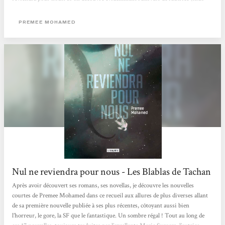
caribéenne, née en 1981, scientifique) avec les nouvelles de ce recueil, on la
découvre elle, de façon plus intime, dans les notes qui suivent lesdites
PREMEE MOHAMED
nouvelles, où elle cite Alien, sa « série de films préférés...
Nul ne reviendra pour nous - Les Blablas de Tachan
Après avoir découvert ses romans, ses novellas, je découvre les nouvelles
courtes de Premee Mohamed dans ce recueil aux allures de plus diverses allant
de sa première nouvelle publiée à ses plus récentes, côtoyant aussi bien
l’horreur, le gore, la SF que le fantastique. Un sombre régal ! Tout au long de