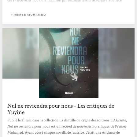
ces 17 nouvelles, toujours traduites par l’excellente Marie Surgers, l’autrice
développe l‘ambiance si singulière qui fera le succès, pour moi, de ses novellas
et romans, à savoir un fantastique très gris, mélangeant gothique et gore, avec
PREMEE MOHAMED
des références...
Nul ne reviendra pour nous - Les critiques de
Yuyine
Publié le 21 mai dans la collection La dentelle du cygne des éditions L’Atalante,
Nul ne reviendra pour nous est un recueil de nouvelles horrifiques de Premee
Mohamed. Ayant adoré chaque novella de l’autrice, c’était une évidence de