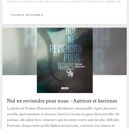
poursuivre ma lecture de ses œuvres avec ce recueil à la couverture sublime. Et
voici ce que j’en ai pensé… Avant de vous relater mon retour sur chaque
nouvelle, écrit au fur et à mesure des lectures, voici un avis global sur ce
PREMEE MOHAMED
recueil. Composé de plus de 15 récits horrifiques, Nul ne reviendra pour nous
nous fait naviguer dans différentes formes...
Nul ne reviendra pour nous - Autrices et heroines
La plume de Premee Mohamed est décidément remarquable. Après plusieurs
novellas passionnantes et réussies, l'autrice s'essaie au genre de la nouvelle. En
postface, elle admet bien volontiers que les textes courts sont les plus difficiles.
Pourtant, chaque texte qu'elle déploie est puissant, construit avec finesse et