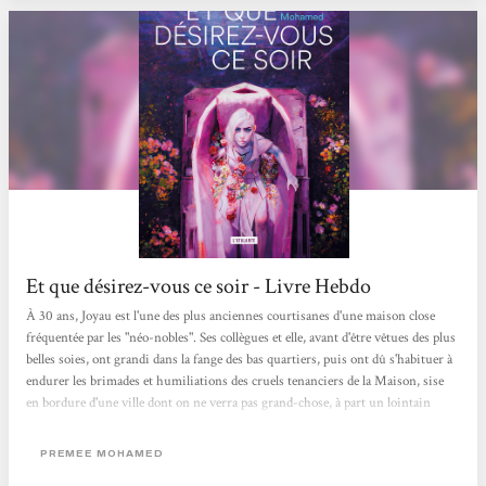
Et que désirez-vous ce soir - Livre Hebdo
À 30 ans, Joyau est l'une des plus anciennes courtisanes d'une maison close
fréquentée par les "néo-nobles". Ses collègues et elle, avant d'être vêtues des plus
belles soies, ont grandi dans la fange des bas quartiers, puis ont dû s'habituer à
endurer les brimades et humiliations des cruels tenanciers de la Maison, sise
en bordure d'une ville dont on ne verra pas grand-chose, à part un lointain
paysage d'usines en ruines et de canaux sales. Joyau s'estime d'ailleurs presque
chanceuse d'en avoir été éloignée : « Sur le toit le vent nous frappe, chaud,
PREMEE MOHAMED
humide, et aussi l'odeur de la ville :...