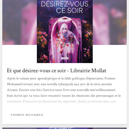
Et que désirez-vous ce soir - Librairie Mollat
Après le roman post-apocalyptique et la fable gothique d’épouvante, Premee
Mohamed revient avec une novella cyberpunk aux airs de la série animée
Arcane. Encore une fois l'autrice nous livre une nouvelle merveilleusement
bien écrite qui va vous faire ressentir toutes les émotions des personnages et le
sentiment d’injustice qu’éprouvent les opprimés. Jewel, prostituée dans une
Maison Close, apprend que sa fidèle amie Winfield est morte des coups d’un de
ses clients. Par miracle, la morte revient à la vie... Elles vont donc partir à la
PREMEE MOHAMED
recherche de ce client meurtrier. Cependant si...