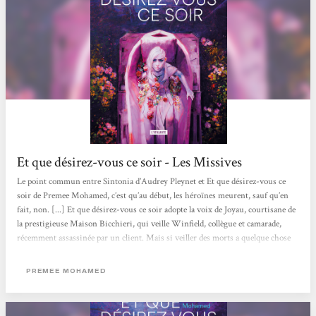
Et que désirez-vous ce soir - Les Missives
Le point commun entre Sintonia d’Audrey Pleynet et Et que désirez-vous ce
soir de Premee Mohamed, c’est qu’au début, les héroïnes meurent, sauf qu’en
fait, non. [...] Et que désirez-vous ce soir adopte la voix de Joyau, courtisane de
la prestigieuse Maison Bicchieri, qui veille Winfield, collègue et camarade,
récemment assassinée par un client. Mais si veiller des morts a quelque chose
de tragiquement banal, il est plus angoissant encore de veiller des vivants :
Winfield est revenue d’entre les morts, et ça risque de ne plaire ni à leurs
PREMEE MOHAMED
employeurs, ni à l’assassin. Et si Joyau...