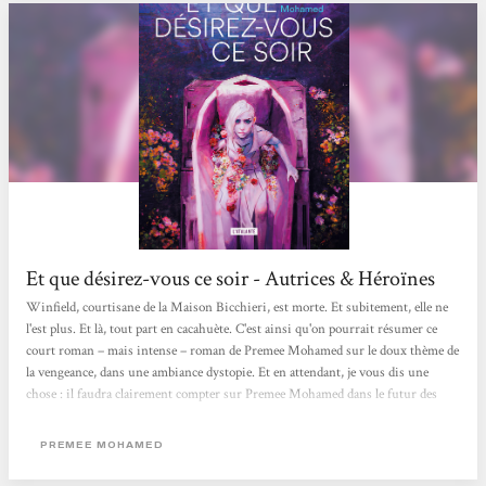
Et que désirez-vous ce soir - Autrices & Héroïnes
Winfield, courtisane de la Maison Bicchieri, est morte. Et subitement, elle ne
l'est plus. Et là, tout part en cacahuète. C'est ainsi qu'on pourrait résumer ce
court roman – mais intense – roman de Premee Mohamed sur le doux thème de
la vengeance, dans une ambiance dystopie. Et en attendant, je vous dis une
chose : il faudra clairement compter sur Premee Mohamed dans le futur des
littératures de l'imaginaire. Sa poésie, son écriture pleine de rythme et d'images
envoûtantes, son souffle, son univers, son intensité : tout cela vaut le détour, et
PREMEE MOHAMED
est magnifiquement traduit par Marie Surgers. Et peut-on parler...