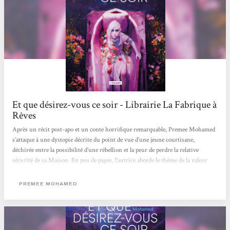
Et que désirez-vous ce soir - Librairie La Fabrique à
Rêves
Après un récit post-apo et un conte horrifique remarquable, Premee Mohamed
s’attaque à une dystopie décrite du point de vue d’une jeune courtisane,
déchirée entre la possibilité d’une rébellion et la peur de perdre la relative
sécurité de sa Maison. En peu de pages, l’autrice aborde le thème de la valeur
d’une vie selon son statut social, de la domination, et de la difficulté d’essayer de
s’en défaire alors qu’on a pourtant si peu à perdre. Brillant !
PREMEE MOHAMED