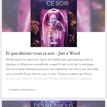
Et que désirez-vous ce soir - Just a Word
Révolte parmi les réprouvés Après une ballade post-apocalyptique dans le
diptyque La Migration annuelle des nuages/Ce qui se dit par la montagne,
l’autrice Premee Mohamed poursuit son exploration des futurs peu désirables
avec sa novella Et que désirez-vous ce soir. Toujours traduite par Marie
Surgers mais illustrée cette fois par Thomas Dambreville, la Canadienne
propose une histoire de révolte aux éditions L’Atalante. Nous voici invités dans
une Maison lors d’un jour de deuil pour rencontrer Joyau et son amie défunte
PREMEE MOHAMED
Winfield… L’action se situe quelque part à l’orée...