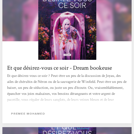
Et que désirez-vous ce soir - Dream bookeuse
Et que désirez-vous ce soir ? Peut-être un peu de la discussion de Joyau, des
ailes de chérubin de Néron ou de la sauvagerie de Winfield. Peut-être un peu de
baiser, un peu de séduction, ou juste un peu d'écoute. Ou, vraisemblablement,
épancher vos joies malsaines, vos besoins dérangeants et votre argent de
pacotille, vous régaler de leurs sanglots, de leurs veines bleues et de leur
suffocation lente, vous enivrer de la fin d'un battement de cœur. Mais prenez
garde. Prenez garde car dans ce lieu sacré où elles vont toutes, à chaque mort, se
PREMEE MOHAMED
recueillir loin des regards en un simulacre de ce que font...