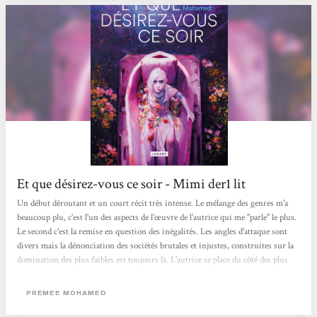
Et que désirez-vous ce soir - Mimi der1 lit
Un début déroutant et un court récit très intense. Le mélange des genres m'a
beaucoup plu, c'est l'un des aspects de l'œuvre de l'autrice qui me "parle" le plus.
Le second c'est la remise en question des inégalités. Les angles d'attaque sont
divers mais la dénonciation des sociétés brutales et injustes, construites sur la
domination des plus faibles est toujours là. L'autrice se place du côté des plus
vulnérables. L'intrigue prend place dans cette novella au cœur d'une maison
close. Les interactions entre "pensionnaires", clients et maquereaux (oui je dis
PREMEE MOHAMED
les termes) sont cruelles, frissonnantes...