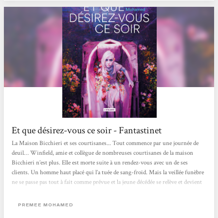
Et que désirez-vous ce soir - Fantastinet
La Maison Bicchieri et ses courtisanes... Tout commence par une journée de
deuil… Winfield, amie et collègue de nombreuses courtisanes de la maison
Bicchieri n’est plus. Elle est morte suite à un rendez-vous avec un de ses
clients. Un homme haut placé qui l’a tuée de sang-froid. Mais la veillée funèbre
ne se passe pas tout à fait comme prévue et la jeune décédée se relève et devient
donc une non-morte. Une non-morte qui n’a pas le droit d’exister dans cette
maison ultra-contrôlée. Une non-morte qui va aussi chercher à se venger, alors
PREMEE MOHAMED
même que ses...