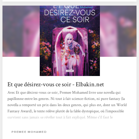
Et que désirez-vous ce soir - Elbakin.net
Avec Et que désirez-vous ce soir, Premee Mohamed livre une novella qui
papillonne entre les genres. Ni tout à fait science-fiction, ni pure fantasy (la
novella a remporté un prix dans les deux genres, qui plus est, dont un World
Fantasy Award), le texte relève plutôt de la fable dystopique, où l’impossible
survient sans jamais se révéler tout à fait expliqué. Même s'il faut le
reconnaître, le cadre apparent sonne plus "SF" dans son vocabulaire et son
environnement, soyons objectifs. Ce choix assumé peut en tout cas avoir une
PREMEE MOHAMED
dimension déroutante, mais il permet de maintenir une atmosphère...