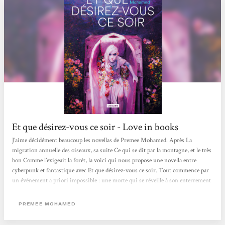
Et que désirez-vous ce soir - Love in books
J’aime décidément beaucoup les novellas de Premee Mohamed. Après La
migration annuelle des oiseaux, sa suite Ce qui se dit par la montagne, et le très
bon Comme l’exigeait la forêt, la voici qui nous propose une novella entre
cyberpunk et fantastique avec Et que désirez-vous ce soir. Tout commence par
un événement a priori impossible : une morte qui se réveille à son enterrement
! Aussitôt, ses collègues entendent bien la cacher, à commencer par Joyau, la
narratrice de cette histoire, courtisane de luxe dans la Maison la plus huppée de
PREMEE MOHAMED
la ville. Mais c’est sans compter la soif de...