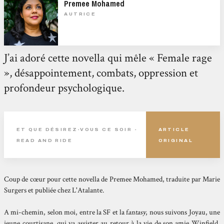
Premee Mohamed
AUTRICE
J’ai adoré cette novella qui mêle « Female rage
», désappointement, combats, oppression et
profondeur psychologique.
ET QUE DÉSIREZ-VOUS CE SOIR -
ARTICLE
READ AND RIDE
ORIGINAL
Coup de cœur pour cette novella de Premee Mohamed, traduite par Marie
Surgers et publiée chez L'Atalante.
A mi-chemin, selon moi, entre la SF et la f
antasy
, nous suivons Joyau, une
jeune courtisane, qui va assister au retour à la vie de son amie Winfield,