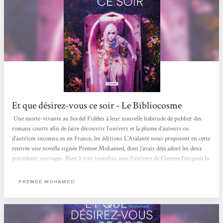
Et que désirez-vous ce soir - Le Bibliocosme
Une morte-vivante au bordel Fidèles à leur nouvelle habitude de publier des
romans courts afin de faire découvrir l’univers et la plume d’auteurs ou
d’autrices inconnu.es en France, les éditions L’Atalante nous proposent en cette
rentrée une novella signée Premee Mohamed, dont j’avais déjà adoré les deux
précédents ouvrages. Rien à voir toutefois avec l’univers de Comme l’exigeait la
forêt ou celui de La migration annuelle des nuages, même si les trois livres
partagent la même noirceur et mettent tous en scène des personnages
PREMEE MOHAMED
bouleversants...