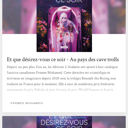
Et que désirez-vous ce soir - Au pays des cave trolls
Depuis un peu plus d’un an, les éditions L’Atalante ont ajouté à leur catalogue
l’autrice canadienne Premee Mohamed. Cette dernière est scientifique et
écrivaine en imaginaire depuis 2020 avec la trilogie Beneath the Rising non
traduite en France pour le moment. Elle a reçu de nombreux prix littéraires
notamment le prix Nebula, le prix Aurora, le prix World Fantasy et le prix
Locus. Et que désirez-vous ce soir est paru en 2021 en anglais puis en France
en 2025 traduit par Marie Surgers. Ce court roman a reçu les prix Nebula et
PREMEE MOHAMED
World Fantasy du meilleur roman court en 2022. L’histoire se déroule dans...