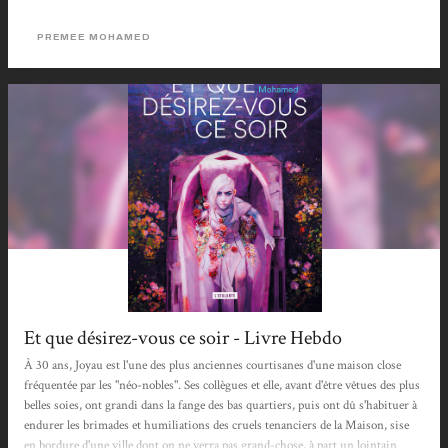
donc une non-morte. Une non-morte qui n’a pas le droit d’exister dans cette
maison ultra-contrôlée. Une non-morte qui va aussi chercher à se venger, alors
PREMEE MOHAMED
même que ses...
Et que désirez-vous ce soir - Livre Hebdo
À 30 ans, Joyau est l'une des plus anciennes courtisanes d'une maison close
fréquentée par les "néo-nobles". Ses collègues et elle, avant d'être vêtues des plus
belles soies, ont grandi dans la fange des bas quartiers, puis ont dû s'habituer à
endurer les brimades et humiliations des cruels tenanciers de la Maison, sise
en bordure d'une ville dont on ne verra pas grand-chose, à part un lointain