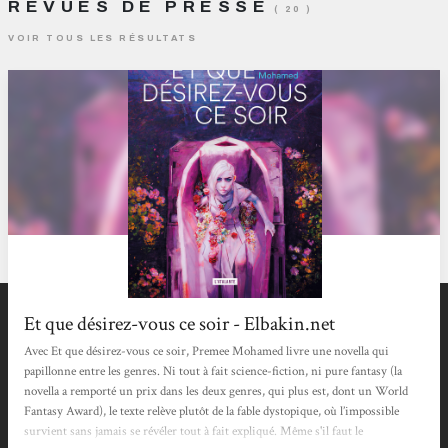
REVUES DE PRESSE
( 20 )
VOIR TOUS LES RÉSULTATS
Et que désirez-vous ce soir - Elbakin.net
Avec Et que désirez-vous ce soir, Premee Mohamed livre une novella qui
papillonne entre les genres. Ni tout à fait science-fiction, ni pure fantasy (la
novella a remporté un prix dans les deux genres, qui plus est, dont un World
Fantasy Award), le texte relève plutôt de la fable dystopique, où l’impossible
survient sans jamais se révéler tout à fait expliqué. Même s'il faut le