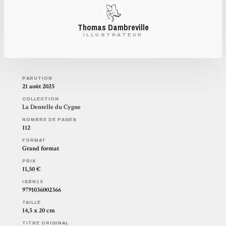
Thomas Dambreville
ILLUSTRATEUR
PARUTION
21 août 2025
COLLECTION
La Dentelle du Cygne
NOMBRE DE PAGES
112
FORMAT
Grand format
PRIX
11,50 €
ISBN13
9791036002366
TAILLE
14,5 x 20 cm
TITRE ORIGINAL