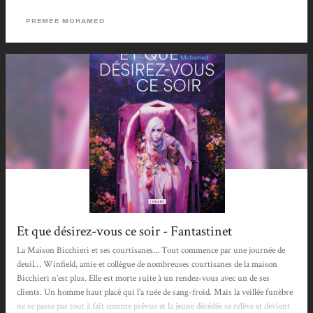
reconnaître, le cadre apparent sonne plus "SF" dans son vocabulaire et son
environnement, soyons objectifs. Ce choix assumé peut en tout cas avoir une
PREMEE MOHAMED
dimension déroutante, mais il permet de maintenir une atmosphère...
Et que désirez-vous ce soir - Fantastinet
La Maison Bicchieri et ses courtisanes... Tout commence par une journée de
deuil… Winfield, amie et collègue de nombreuses courtisanes de la maison
Bicchieri n’est plus. Elle est morte suite à un rendez-vous avec un de ses
clients. Un homme haut placé qui l’a tuée de sang-froid. Mais la veillée funèbre
ne se passe pas tout à fait comme prévue et la jeune décédée se relève et devient