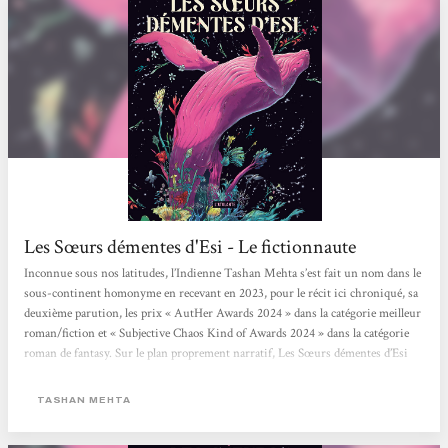
Les Sœurs démentes d'Esi - Le fictionnaute
Inconnue sous nos latitudes, l’Indienne Tashan Mehta s’est fait un nom dans le
sous-continent homonyme en recevant en 2023, pour le récit ici chroniqué, sa
deuxième parution, les prix « AutHer Awards 2024 » dans la catégorie meilleur
roman/fiction et « Subjective Chaos Kind of Awards 2024 » dans la catégorie
roman de fantasy. Sur le plan proprement narratif, Les Sœurs démentes d’Esi
mêle habilement conte, mythologie, métaphysique et métafiction, pour un
résultat à la fois dense et poétique. Cette hybridité narrative ne se laisse...
TASHAN MEHTA