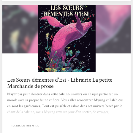
Les Sœurs démentes d'Esi - Librairie La petite
Marchande de prose
N'ayez pas peur d'entrer dans cette baleine-univers où chaque partie est un
monde avec sa propre faune et flore. Vous allez rencontrer Myung et Laleh qui
en sont les gardiennes. Tout est paisible et calme dans cet univers bercé par le
chant de la baleine, mais Myung rêve un jour d'en sortir, de voyager,
d'explorer... À la différence de Laleh qui pour elle, protéger la baleine est toute
sa vie. Ce roman est unique et très immersif. Une véritable poésie onirique
TASHAN MEHTA
ressort tout au long de ce roman avec des thématiques comme la famille, les