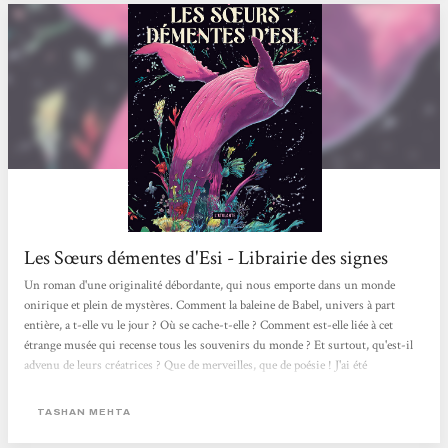
Les Sœurs démentes d'Esi - Librairie des signes
Un roman d'une originalité débordante, qui nous emporte dans un monde
onirique et plein de mystères. Comment la baleine de Babel, univers à part
entière, a t-elle vu le jour ? Où se cache-t-elle ? Comment est-elle liée à cet
étrange musée qui recense tous les souvenirs du monde ? Et surtout, qu'est-il
advenu de leurs créatrices ? Que de merveilles, que de poésie ! J'ai été
complètement saisie par ce roman unique en son genre et sa célébration de la
sororité et la folie de vouloir créer. Coup de cœur de Louise
TASHAN MEHTA