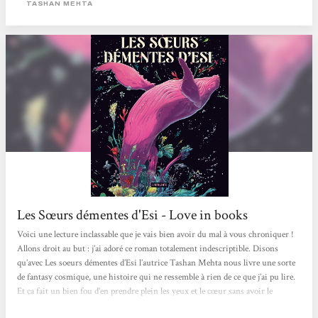
TASHAN MEHTA
Les Sœurs démentes d'Esi - Love in books
Voici une lecture inclassable que je vais bien avoir du mal à vous chroniquer !
Allons droit au but : j’ai adoré ce roman totalement indescriptible. Disons
qu’avec Les soeurs démentes d’Esi l’autrice Tashan Mehta nous livre une sorte
de fantasy cosmique, une histoire qui ne ressemble à rien de ce que j’ai pu lire.
Et ça fait un bien fou d’en prendre plein les yeux et le cœur sans avoir le
moindre repère ni la moindre référence. Moi qui adore me plonger dans un