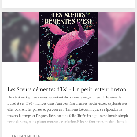
Les Sœurs démentes d’Esi - Un petit lecteur breton
Un récit vertigineux nous racontant deux sœurs voguant sur la baleine de
Babel et ses (780) mondes dans l’univers.Gardiennes, archivistes, exploratrices,
elles ouvrent les portes et parcourent l’immensité cosmique, se répondant à
travers le temps et l’espace, liées par une folie (littéraire) qui n’est jamais simple
perte de sens, mais plutôt moteur de création.Elles se font prendre dans la toile
de ce texte qui éclate les temporalités, multiplie les points de vue, entremêle
journaux intimes, articles de recherche fictifs, témoignages, récits indirects.La
TASHAN MEHTA