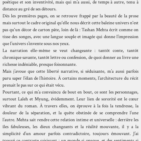
poétique et son inventivité, mais qui m’a aussi, de temps à autre, tenu à
distance au gré de ses détours.
Dès les premières pages, on se retrouve frappé par la beauté de la prose
mais surtout le cadre original qu'elle nous décrit cette baleine univers n'est
pas qu'un décor de carton pâte, loin de là : Tashan Mehta écrit comme on
tisse des songes, avec une langue souple et imagée qui donne l’impression
que l’univers s’invente sous nos yeux.
La narration elle-même se veut changeante : tantôt conte, tantôt
chronique savante, tantôt lettre ou confession, de quoi donner au livre une
richesse indéniable, presque foisonnante.
Mais j’avoue que cette liberté narrative, si séduisante, m’a aussi parfois
paru saper l’élan de l’histoire. À certains moments, l’architecture du récit
prenait le pas sur ce qui était vécu.
Pourtant, ce qui m’a convaincu de bout en bout, ce sont les personnages,
surtout Laleh et Myung, évidemment. Leur lien de sororité est le cœur
vibrant du roman. À travers elles, on éprouve à la fois la tendresse, la
douleur de la séparation, et la quête obstinée de se comprendre l’une
l’autre. Mehta sait rendre cette relation intime et universelle : derrière les
îles fabuleuses, les dieux changeants et la réalité mouvante, il y a la
simplicité d’un amour parfois contradictoire, toujours émouvant. J’ai
trouvé ce contraste saisissant : un monde si opaque, et des sentiments si