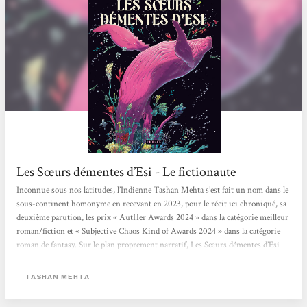
Les Sœurs démentes d’Esi - Le fictionaute
Inconnue sous nos latitudes, l’Indienne Tashan Mehta s’est fait un nom dans le
sous-continent homonyme en recevant en 2023, pour le récit ici chroniqué, sa
deuxième parution, les prix « AutHer Awards 2024 » dans la catégorie meilleur
roman/fiction et « Subjective Chaos Kind of Awards 2024 » dans la catégorie
roman de fantasy. Sur le plan proprement narratif, Les Sœurs démentes d’Esi
mêle habilement conte, mythologie, métaphysique et métafiction, pour un
résultat à la fois dense et poétique. Cette hybridité narrative ne se laisse...
TASHAN MEHTA