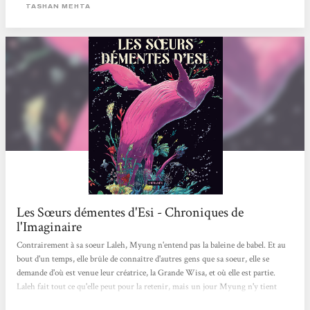
roman sans en avoir lu le moindre résumé (je déteste les quatrièmes de
TASHAN MEHTA
couverture qui bien souvent en disent trop),...
Les Sœurs démentes d'Esi - Chroniques de
l'Imaginaire
Contrairement à sa soeur Laleh, Myung n'entend pas la baleine de babel. Et au
bout d'un temps, elle brûle de connaître d'autres gens que sa soeur, elle se
demande d'où est venue leur créatrice, la Grande Wisa, et où elle est partie.
Laleh fait tout ce qu'elle peut pour la retenir, mais un jour Myung n'y tient
plus, et s'en va. Elle va devenir une exploratrice, remplissant des carnets et des