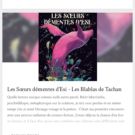
principale force de ce...
Les Sœurs démentes d’Esi - Les Blablas de Tachan
Quelle lecture unique comme nulle autre pareil. Récit labyrinthe,
psychédélique, métaphysique sur la création, je m’y suis perdue et en même
temps j’en ai aimé l’étrange voyage et la poésie. C’était ma première rencontre
avec une autrice indienne de science-fiction. J’avais déjà eu la chance d’en lire
en fantasy et il faut dire qu’on sent combien nos cultures sont différentes tant
les références mythologiques qui irriguent leurs oeuvres et leur façon de
penser, de développer un raisonnement, sont loin des nôtres. Cela...