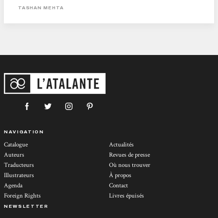
d'Esi, écrit par l’autrice indienne Tashan Mehta et traduit par Mathilde
TASHAN MEHTA
Montier aux éditions...
NAVIGATION
Catalogue
Actualités
Auteurs
Revues de presse
Traducteurs
Où nous trouver
Illustrateurs
À propos
Agenda
Contact
Foreign Rights
Livres épuisés
NEWSLETTER