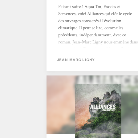
Faisant suite à Aqua Tm, Exodes et
Semences, voici Alliances qui clôt le cycle
des ouvrages consacrés à l’évolution
climatique. Il peut se lire, comme les
précédents, indépendamment. Avec ce
roman, Jean-Marc Ligny nous emmène dans
un monde où l’humain semble être l’espèce
menacée. Nous allons découvrir au fil des
JEAN-MARC LIGNY
pages certains personnages, dont, tout
particulièrement Tikaanis, Ophélie, Denn et
Nao. Des personnages attachants et très bien
développés par Jean-Marc Ligny. Chacun
évolue dans de petites communautés espacées
les...