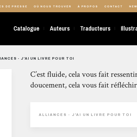
ES DE PRESSE
OÙ NOUS TROUVER
À PROPOS
CONTACT
NEW
Catalogue
Auteurs
Traducteurs
Illust
IANCES - J'AI UN LIVRE POUR TOI
C’est fluide, cela vous fait ressenti
doucement, cela vous fait réfléchir
ALLIANCES - J'AI UN LIVRE POUR TOI