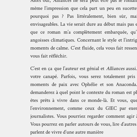
Alors oui,
Alliances
ne sera peut être pas le roman 
même l’impression que cela part un peu en sucette s
pourquoi pas ? Pas littéralement, bien sûr, mai
envisageables. La vie serait dure au début mais pas
que ce roman m’a complètement embarquée, qu’i
angoisses climatiques. Concernant le style et l’intr
moments de calme. C’est fluide, cela vous fait ressen
vous fait réfléchir.
C’est en ça que l’auteur est génial et
Alliances
aussi.
votre canapé. Parfois, vous serez totalement pris
moments de paix avec Ophélie et son Anaconda.
demanderez à quel point le contexte du roman est p
êtes prêts à vivre dans ce monde-là. Et vous, que
l’environnement, comme ceux du GIEC par exemp
journalistes. Vous pourriez regarder comment agir 
Vous pourrez en parler autours de vous, lire d’autres 
parlent de vivre d’une autre manière