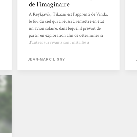
de l'imaginaire
A Reykjavik, Tikaani est l'apprenti de Vinda,
le fou du ciel qui a réussi à remettre en état
un avion solaire, dans lequel il prévoit de
partir en exploration afin de déterminer si
d'autres survivants sont installés à
proximité, notamment au Groenland. La
compagne de Tikaani, Solveig, s'occupe de la
JEAN-MARC LIGNY
communication avec les fourmites,
descendantes des premières d'entre elles
créées deux siècles plus tôt. Pendant ce
temps, des barbares cannibales se désignant
sous le nom de Guerriers au bord du Temps
ayant dévasté le village où elle vivait, et où
elle était guérisseuse,...