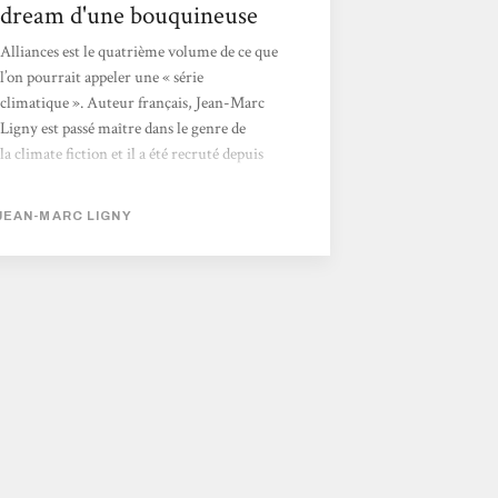
dream d'une bouquineuse
Alliances est le quatrième volume de ce que
l’on pourrait appeler une « série
climatique ». Auteur français, Jean-Marc
Ligny est passé maître dans le genre de
la climate fiction et il a été recruté depuis
peu par le GIEC pour rendre
compréhensible des chiffres et des données,
JEAN-MARC LIGNY
les mettre en récit. De plus en plus, on voit
fleurir des cours autour de l’imaginaire et de
la science fiction et des alliances entre
scientifiques et auteurs afin de penser
l’avenir. BREF. Tout ça pour dire que ce
tome « pèse dans le game » et que je ne suis...