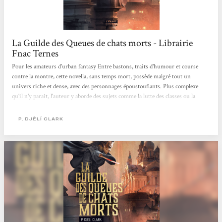
La Guilde des Queues de chats morts - Librairie
Fnac Ternes
Pour les amateurs d'urban fantasy Entre bastons, traits d'humour et course
contre la montre, cette novella, sans temps mort, possède malgré tout un
univers riche et dense, avec des personnages époustouflants. Plus complexe
qu'il n'y parait, l'auteur y aborde des sujets comme la lutte des classes ou la
quête d'identité... mais sans prise de tête. Aude
P. DJÈLÍ CLARK