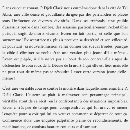
Dans ce court roman, P Djèli Clark nous emmène donc dans la cité de Tal
Abisi, une ville dense et grouillante dirigée par des patriarches et placée
sous l’influence de diverses divinités. Dans ses tréfonds, une guilde
d’assassins opère dans l’ombre, des assassins particulièrement redoutables
puisqu’il s’agit de morts-vivants. Eveen en fait partie, et celle que l’on
surnomme l’Éviscératrice n’a plus à prouver sa dextérité et son efficacité.
Et pourtant, sa nouvelle mission va lui donner des sueurs froides, puisque
la cible à éliminer se révèle être une version plus jeune d’elle-même…
Eveen est piégée, si elle ne va pas au bout de son contrat elle risque de
déclencher le courroux de la Déesse de la mort à qui elle est liée, mais elle
ne peut tout de même pas se résoudre à tuer cette version jeune d’elle-
même !
C’est une véritable course contre la montre dans laquelle nous emmène P.
Djèli Clark. L’auteur se plaît à malmener son personnage principal,
véritable atout de ce récit, en la confrontant à des situations impossibles.
Eveen a très peu de temps pour comprendre ce qui lui arrive et mener
l’enquête pour savoir qui lui en veut et comment se dépêtrer de tout ça.
Commence alors une enquête palpitante pleine de rebondissements, de
machinations, de combats haut en couleurs et d’humour.