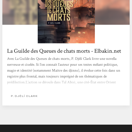
La Guilde des Queues de chats morts - Elbakin.net
Avec La Guilde des Queues de chats morts, P. Djèlí Clark livre une novella
nerveuse et ciselée. Si l’on connaît l’auteur pour ses textes mêlant politique,
magie et identité (notamment Maître des djinns), il évolue cette fois dans un
registre plus frontal, mais toujours imprégné de ses thématiques de
prédilection.L’action se déroule dans Tal Abisi, une cité-État entre Orient
mythique, port africain et surtout jungle (parfois juridique…) peuplée de dieux.
Loin d’un décor générique, la ville est dense, animée, crédible jusque...
P. DJÈLÍ CLARK