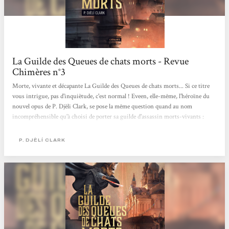
La Guilde des Queues de chats morts - Revue
Chimères n°3
Morte, vivante et décapante La Guilde des Queues de chats morts... Si ce titre
vous intrigue, pas d'inquiètude, c'est normal ! Eveen, elle-même, l'héroïne du
nouvel opus de P. Djèli Clark, se pose la même question quand au nom
incompréhensible qu'à choisi de porter sa guilde d'assassin morts-vivants :
"C'est à se demander si la queue est aussi morte que le chat, pas vrai ?", "Les
Queues de chats morts ne sont pas des chats. Pas plus qu'ils n'ont de queues.
P. DJÈLÍ CLARK
Mais, morts, ils le sont sans conteste", fanfaronne leur carte de visite. Eveen,
comme quelques autres énergumènes, ses collègues, dont on va
progressivement...