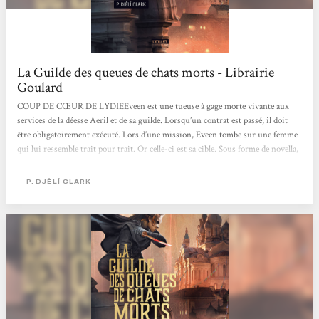
La Guilde des queues de chats morts - Librairie
Goulard
COUP DE CŒUR DE LYDIEEveen est une tueuse à gage morte vivante aux
services de la déesse Aeril et de sa guilde. Lorsqu’un contrat est passé, il doit
être obligatoirement exécuté. Lors d’une mission, Eveen tombe sur une femme
qui lui ressemble trait pour trait. Or celle-ci est sa cible. Sous forme de novella,
Eveen et ses acolytes vont se retrouver embarqués dans une aventure menée
tambour battant sur une nuit tout en évitant de se faire tuer par les autres
P. DJÈLÍ CLARK
assassins. P. Djéli Clark nous offre un univers riche mélangeant fantasy et
science-fiction avec une touche d’humour. Malgré un titre...