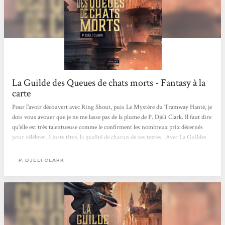
La Guilde des Queues de chats morts - Fantasy à la
carte
Pour l'avoir découvert avec Ring Shout, puis Le Mystère du Tramway Hanté, je
dois vous avouer que je ne me lasse pas de la plume de P. Djèli Clark. Il faut dire
qu'elle est très talentueuse comme le confirment les nombreux prix décernés
pour célébrer, à juste titre, la qualité de chacun de ses textes. Avec La Guildes
des Queues de Chats Morts, P. Djèli Clark signe, à nouveau, un récit de fantasy
fabuleux. L'histoire se déroule cette fois-ci dans la cité de Tal Abisi gouvernée
P. DJÈLÍ CLARK
par les Patriarches sous la tutelle d'un panthéon de dieux et de déesses. Mais...