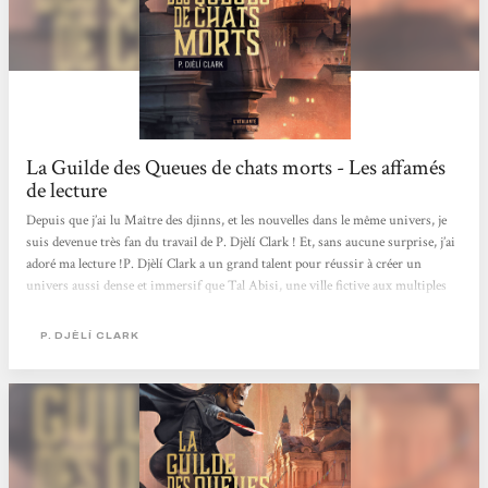
La Guilde des Queues de chats morts - Les affamés
de lecture
Depuis que j’ai lu Maître des djinns, et les nouvelles dans le même univers, je
suis devenue très fan du travail de P. Djèlí Clark ! Et, sans aucune surprise, j’ai
adoré ma lecture !P. Djèlí Clark a un grand talent pour réussir à créer un
univers aussi dense et immersif que Tal Abisi, une ville fictive aux multiples
inspirations africaines, en si peu de pages (201 exactement !). C’est assez
bluffant ! Dès le début, on est immédiatement immergé dans l’ambiance de la
P. DJÈLÍ CLARK
ville, en pleine fête, où fourmille tout un tas de nourritures, de parfums, de
couleurs et...