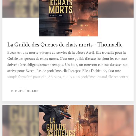
La Guilde des Queues de chats morts - Thomaelle
Eveen est une morte-vivante au service de la déesse Aeril. Elle travaille pour la
Guilde des queues de chats morts. C’est une guilde d’assassins dont les contrats
doivent être obligatoirement remplis. Un jour, un nouveau contrat d’assassinat
arrive pour Eveen. Pas de problème, elle l’accepte. Elle a l’habitude, c’est une
simple formalité pour elle. Ah oups, si, il y a un problème : quand elle rencontre
sa cible, elle se rend compte que la fille est son portrait craché, avec juste
quelques années de moins ! Comment est-ce possible ? Qui est-elle ? Eveen est
P. DJÈLÍ CLARK
sûre d’une chose, elle ne veut pas tuer son...