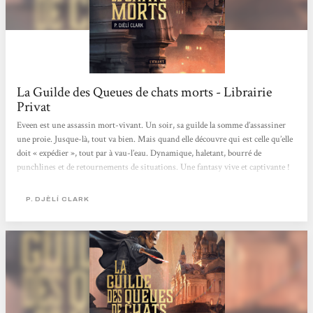
La Guilde des Queues de chats morts - Librairie
Privat
Eveen est une assassin mort-vivant. Un soir, sa guilde la somme d’assassiner
une proie. Jusque-là, tout va bien. Mais quand elle découvre qui est celle qu’elle
doit « expédier », tout par à vau-l’eau. Dynamique, haletant, bourré de
punchlines et de retournements de situations. Une fantasy vive et captivante !
Matthieu
P. DJÈLÍ CLARK