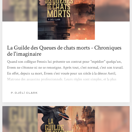
La Guilde des Queues de chats morts - Chroniques
de l'imaginaire
Quand son collègue Fennis lui présente un contrat pour "expédier" quelqu'un,
Eveen ne s'étonne ni ne se renseigne. Après tout, c'est normal, c'est son travail.
En effet, depuis sa mort, Eveen s'est vouée pour un siècle à la déesse Aeril,
Matrone des assassins professionnels. Leurs règles sont simples, et la plus
importante est d'honorer tout contrat qu'on a signé. Mais quand Eveen arrive à
l'adresse qu'on lui a indiquée, elle découvre qu'on l'a envoyée éliminer une jeune
P. DJÈLÍ CLARK
femme qui lui ressemble comme deux gouttes d'eau. Abasourdie par ce mystère,
elle décide que trancher...