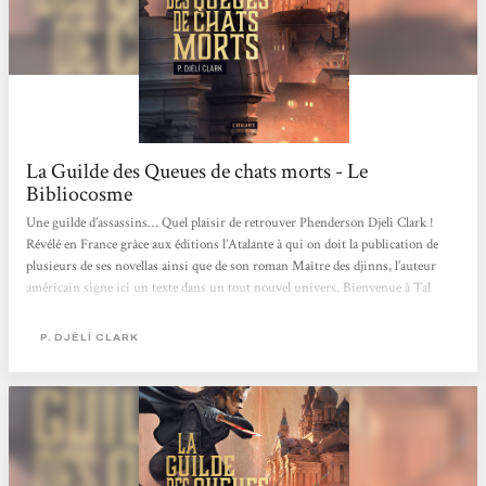
La Guilde des Queues de chats morts - Le
Bibliocosme
Une guilde d’assassins… Quel plaisir de retrouver Phenderson Djeli Clark !
Révélé en France grâce aux éditions l’Atalante à qui on doit la publication de
plusieurs de ses novellas ainsi que de son roman Maître des djinns, l’auteur
américain signe ici un texte dans un tout nouvel univers. Bienvenue à Tal
Abisi, cité portuaire florissante où le négoce va bon train, ce qui n’est pas sans
favoriser l’épanouissement de tout un écosystème clandestin où les règlements
P. DJÈLÍ CLARK
de comptes sont légion. Les règlements de comptes, c’est...