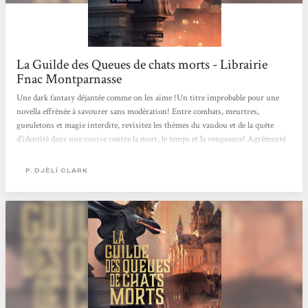
La Guilde des Queues de chats morts - Librairie
Fnac Montparnasse
Une dark fantasy déjantée comme on les aime !Un titre improbable pour une
novella effrénée à savourer sans modération! Entre combats, meurtres,
gueuletons et magie interdite, revisitez les thèmes du vaudou et de la quête
d'identité dans une course contre la mort, le temps et la vengeance! Agrémenté
d'un humour acéré, ce livre est une pépite plus intense qu'elle n'y paraît!
P. DJÈLÍ CLARK