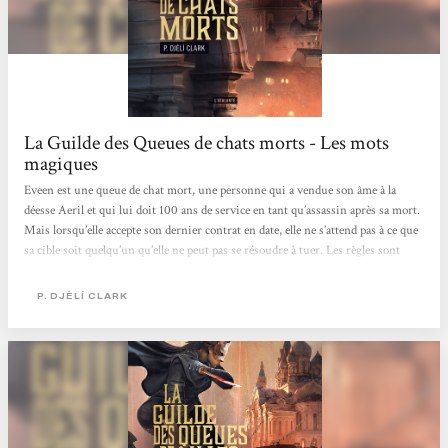
La Guilde des Queues de chats morts - Les mots
magiques
Eveen est une queue de chat mort, une personne qui a vendue son âme à la
déesse Aeril et qui lui doit 100 ans de service en tant qu’assassin après sa mort.
Mais lorsqu’elle accepte son dernier contrat en date, elle ne s’attend pas à ce que
sa cible soit quelqu’un qu’elle ne peut pas se résoudre à tuer. Les règles sont
pourtant strictes, tout contrat accepté doit être mené à termes, sinon… [...] Je
ne peux pas trop en dire compte tenu de la taille de cette novella mais je peux
P. DJÈLÍ CLARK
quand même vous donner quelques uns des points forts de cette histoire. À
commencer par...