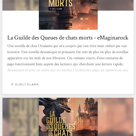
La Guilde des Queues de chats morts - eMaginarock
Une novella de chez l’Atalante qui m’a surpris par son titre mais séduit par son
histoire. Une novella dynamique et prenante On voit de plus en plus de novellas
apparaître sur les étals de nos libraires. Ces romans courts d’une centaine de
page fonctionnent bien auprès des lecteurs qui cherchent une lecture rapide,
dynamique et avec un enjeu qui se conclue à la dernière page, en opposition aux
séries au long cours. Et j’aime beaucoup ce type de livre, très rapides à lire mais
qui savent proposer des histoires passionnantes. Et c’est d’ailleurs le cas de La
P. DJÈLÍ CLARK
Guilde des queues de chats morts....