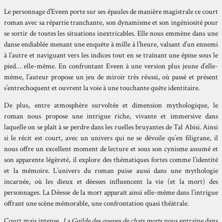
Le personnage d’Eveen porte sur ses épaules de manière magistrale ce court
roman avec sa répartie tranchante, son dynamisme et son ingéniosité pour
se sortir de toutes les situations inextricables. Elle nous emmène dans une
danse endiablée menant une enquête à mille à l’heure, valsant d’un ennemi
à l’autre et naviguant vers les indices tout en se traînant une épine sous le
pied… elle-même. En confrontant Eveen à une version plus jeune d’elle-
même, l’auteur propose un jeu de miroir très réussi, où passé et présent
s’entrechoquent et ouvrent la voie à une touchante quête identitaire.
De plus, entre atmosphère survoltée et dimension mythologique, le
roman nous propose une intrigue riche, vivante et immersive dans
laquelle on se plaît à se perdre dans les ruelles bruyantes de Tal Abisi. Ainsi
si le récit est court, avec un univers qui ne se dévoile qu’en filigrane, il
nous offre un excellent moment de lecture et sous son cynisme assumé et
son apparente légèreté, il explore des thématiques fortes comme l’identité
et la mémoire. L’univers du roman puise aussi dans une mythologie
incarnée, où les dieux et déesses influencent la vie (et la mort) des
personnages. La Déesse de la mort apparaît ainsi elle-même dans l’intrigue
offrant une scène mémorable, une confrontation quasi théâtrale.
Court mais intense,
La Guilde des queues de chats morts
nous entraîne dans