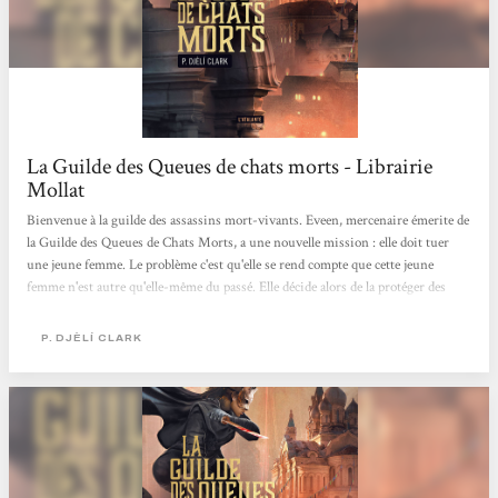
La Guilde des Queues de chats morts - Librairie
Mollat
Bienvenue à la guilde des assassins mort-vivants. Eveen, mercenaire émerite de
la Guilde des Queues de Chats Morts, a une nouvelle mission : elle doit tuer
une jeune femme. Le problème c'est qu'elle se rend compte que cette jeune
femme n'est autre qu'elle-même du passé. Elle décide alors de la protéger des
autres assassins lancés à ses trousses et cherche à découvrir qui l'a engagé pour
ce contrat... Une intrigue à tiroirs absolument géniale et entraînante ! Héloïse
P. DJÈLÍ CLARK