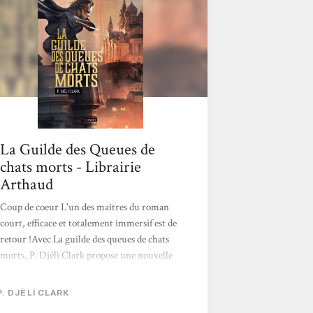
La Guilde des Queues de
chats morts - Librairie
Arthaud
Coup de coeur L'un des maîtres du roman
court, efficace et totalement immersif est de
retour !Avec La guilde des queues de chats
morts, P. Djélì Clark propose une nouvelle
aventure haute en couleur, en action, en
humour et sans aucun temps mort. Ce livre
P. DJÈLÍ CLARK
ne contient absolument pas de sucre. Il est