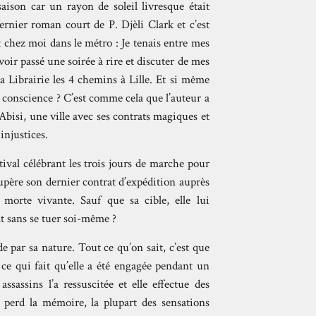
ison car un rayon de soleil livresque était
dernier roman court de P. Djèli Clark et c’est
nt chez moi dans le métro : Je tenais entre mes
avoir passé une soirée à rire et discuter de mes
la Librairie les 4 chemins à Lille. Et si même
e conscience ? C’est comme cela que l’auteur a
Abisi, une ville avec ses contrats magiques et
injustices.
tival célébrant les trois jours de marche pour
upère son dernier contrat d’expédition auprès
 morte vivante. Sauf que sa cible, elle lui
t sans se tuer soi-même ?
e par sa nature. Tout ce qu’on sait, c’est que
 ce qui fait qu’elle a été engagée pendant un
ssassins l’a ressuscitée et elle effectue des
n perd la mémoire, la plupart des sensations