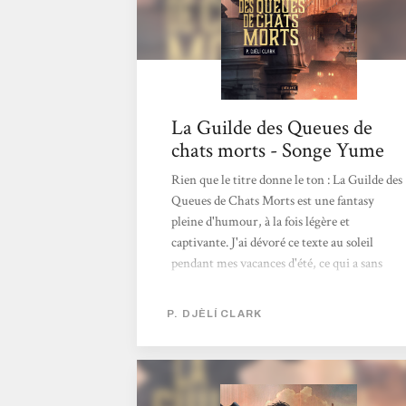
La Guilde des Queues de
chats morts - Songe Yume
Rien que le titre donne le ton : La Guilde des
Queues de Chats Morts est une fantasy
pleine d'humour, à la fois légère et
captivante. J'ai dévoré ce texte au soleil
pendant mes vacances d'été, ce qui a sans
doute amplifié le plaisir de suivre Eveen dans
ses aventures. Le dénouement final m'a
P. DJÈLÍ CLARK
particulièrement séduite, et découvrir le
créole en lecture a été un défi aussi
surprenant qu'enrichissant. Si vous cherchez
de l'action, de l'humour et une bonne dose de