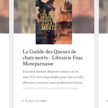
quand elle doit aller honorer un nouveau
contrat. Qui bien entendu va mal se passer et
on s’en doute, l’amener...
La Guilde des Queues de
chats morts - Librairie Fnac
Montparnasse
Une dark fantasy déjantée comme on les
aime !Un titre improbable pour une novella
effrénée à savourer sans modération! Entre
combats, meurtres, gueuletons et magie
interdite, revisitez les thèmes du vaudou et
de la quête d'identité dans une course contre
P. DJÈLÍ CLARK
la mort, le temps et la vengeance!