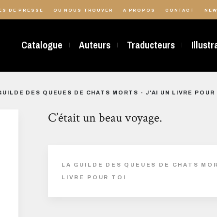
ES DE PRESSE
OÙ NOUS TROUVER
À PROPOS
CONTACT
NEW
Catalogue
Auteurs
Traducteurs
Illust
GUILDE DES QUEUES DE CHATS MORTS - J'AI UN LIVRE POUR
C’était un beau voyage.
LA GUILDE DES QUEUES DE CHATS MORT
LIVRE POUR TOI