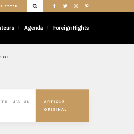
SLETTER
rateurs
Agenda
Foreign Rights
 TOI
S - J'AI UN
ARTICLE
ORIGINAL