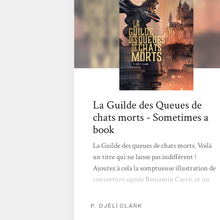
badassitude… foncez !
La Guilde des Queues de
chats morts - Sometimes a
book
La Guilde des queues de chats morts. Voilà
un titre qui ne laisse pas indifférent !
Ajoutez à cela la somptueuse illustration de
couverture signée Benjamin Carré, et un
résumé qui nous annonce d’emblée une
héroïne… déjà morte, et l’on comprend que
P. DJÈLÍ CLARK
le récit ne manquera pas de panache ! Dans