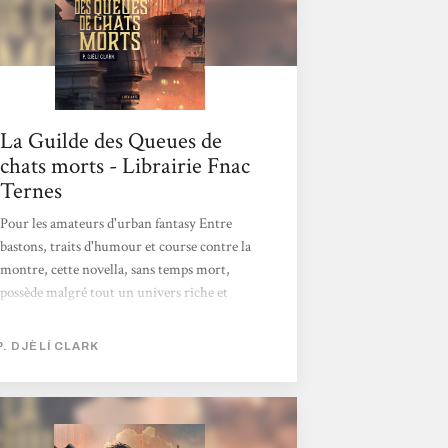
La Guilde des Queues de
chats morts - Librairie Fnac
Ternes
Pour les amateurs d'urban fantasy Entre
bastons, traits d'humour et course contre la
montre, cette novella, sans temps mort,
possède malgré tout un univers riche et
dense, avec des personnages époustouflants.
Plus complexe qu'il n'y parait, l'auteur y
P. DJÈLÍ CLARK
aborde des sujets comme la lutte des classes
ou la quête d'identité... mais sans prise de
tête. Aude