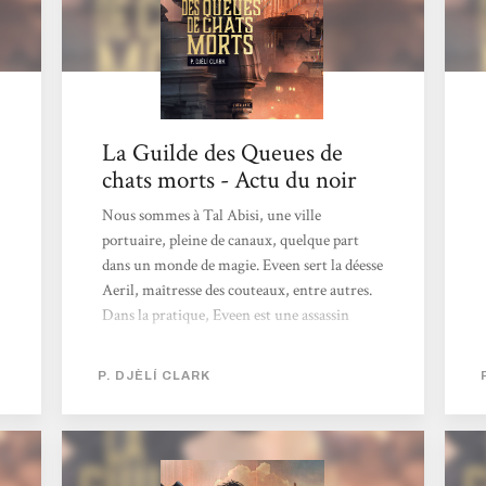
La Guilde des Queues de
chats morts - Actu du noir
Nous sommes à Tal Abisi, une ville
portuaire, pleine de canaux, quelque part
dans un monde de magie. Eveen sert la déesse
Aeril, maîtresse des couteaux, entre autres.
Dans la pratique, Eveen est une assassin
assermentée, qui doit obéir à trois règles,
dont la plus importante est : Tout contrat
P. DJÈLÍ CLARK
signé doit être honoré. Petit détail, Eveen a
été morte, et ressuscitée pour faire donc
partie de la guilde des queues de chats morts.
Voilà pour le contexte. Le roman commence