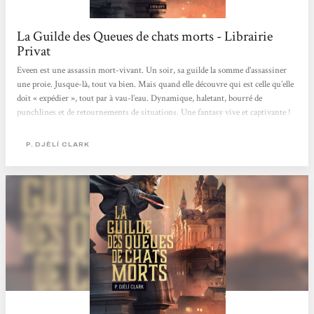
La Guilde des Queues de chats morts - Librairie
Privat
Eveen est une assassin mort-vivant. Un soir, sa guilde la somme d’assassiner
une proie. Jusque-là, tout va bien. Mais quand elle découvre qui est celle qu’elle
doit « expédier », tout par à vau-l’eau. Dynamique, haletant, bourré de
punchlines et de retournements de situations. Une fantasy vive et captivante !
Matthieu
P. DJÈLÍ CLARK