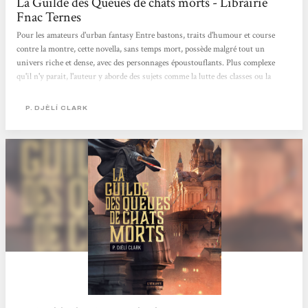
La Guilde des Queues de chats morts - Librairie
Fnac Ternes
Pour les amateurs d'urban fantasy Entre bastons, traits d'humour et course
contre la montre, cette novella, sans temps mort, possède malgré tout un
univers riche et dense, avec des personnages époustouflants. Plus complexe
qu'il n'y parait, l'auteur y aborde des sujets comme la lutte des classes ou la
quête d'identité... mais sans prise de tête. Aude
P. DJÈLÍ CLARK