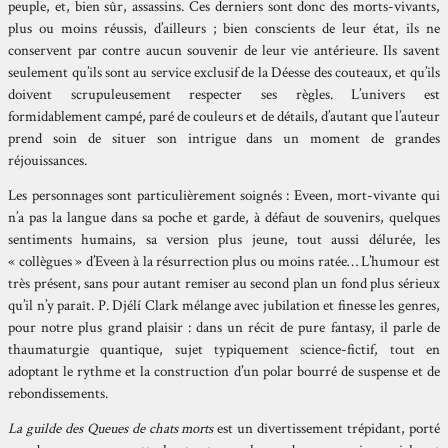
peuple, et, bien sûr, assassins. Ces derniers sont donc des morts-vivants,
plus ou moins réussis, d’ailleurs ; bien conscients de leur état, ils ne
conservent par contre aucun souvenir de leur vie antérieure. Ils savent
seulement qu’ils sont au service exclusif de la Déesse des couteaux, et qu’ils
doivent scrupuleusement respecter ses règles. L’univers est
formidablement campé, paré de couleurs et de détails, d’autant que l’auteur
prend soin de situer son intrigue dans un moment de grandes
réjouissances.
Les personnages sont particulièrement soignés : Eveen, mort-vivante qui
n’a pas la langue dans sa poche et garde, à défaut de souvenirs, quelques
sentiments humains, sa version plus jeune, tout aussi délurée, les
« collègues » d’Eveen à la résurrection plus ou moins ratée… L’humour est
très présent, sans pour autant remiser au second plan un fond plus sérieux
qu’il n’y paraît. P. Djélí Clark mélange avec jubilation et finesse les genres,
pour notre plus grand plaisir : dans un récit de pure fantasy, il parle de
thaumaturgie quantique, sujet typiquement science-fictif, tout en
adoptant le rythme et la construction d’un polar bourré de suspense et de
rebondissements.
La guilde des Queues de chats morts
est un divertissement trépidant, porté