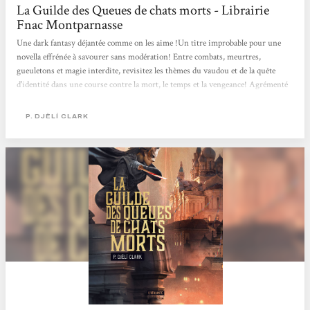
La Guilde des Queues de chats morts - Librairie
Fnac Montparnasse
Une dark fantasy déjantée comme on les aime !Un titre improbable pour une
novella effrénée à savourer sans modération! Entre combats, meurtres,
gueuletons et magie interdite, revisitez les thèmes du vaudou et de la quête
d'identité dans une course contre la mort, le temps et la vengeance! Agrémenté
d'un humour acéré, ce livre est une pépite plus intense qu'elle n'y paraît!
P. DJÈLÍ CLARK