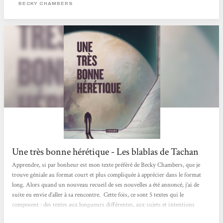
contemplatif : même en quelques pages, Becky Chambers arrive à nous
BECKY CHAMBERS
embarquer dans son univers et à nous faire...
Une très bonne hérétique - Les blablas de Tachan
Apprendre, si par bonheur est mon texte préféré de Becky Chambers, que je
trouve géniale au format court et plus compliquée à apprécier dans le format
long. Alors quand un nouveau recueil de ses nouvelles a été annoncé, j’ai de
suite eu envie d’aller à sa rencontre. Cette fois, ce sont 5 textes qui le
composent : des textes aux longueurs différentes, aux sujets et intentions
différentes, mais avec toujours la même saveur et surtout la même plume