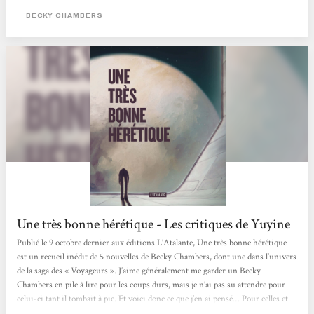
académique. C’est ce courant-là qui m’intéresse aujourd’hui, celui qui s’empare
BECKY CHAMBERS
des problématiques actuelles pour proposer autre chose que le désespoir.
Mathieu Bablet > Lire tout l'article <
Une très bonne hérétique - Les critiques de Yuyine
Publié le 9 octobre dernier aux éditions L’Atalante, Une très bonne hérétique
est un recueil inédit de 5 nouvelles de Becky Chambers, dont une dans l’univers
de la saga des « Voyageurs ». J’aime généralement me garder un Becky
Chambers en pile à lire pour les coups durs, mais je n’ai pas su attendre pour
celui-ci tant il tombait à pic. Et voici donc ce que j’en ai pensé… Pour celles et
ceux qui n’ont jamais lu Becky Chambers, voici un court rappel de pourquoi