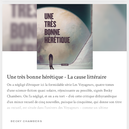
Une très bonne hérétique - La cause littéraire
On a négligé d’évoquer ici la formidable série Les Voyageurs, quatre tomes
d’une science-fiction quasi solaire, réjouissante au possible, signés Becky
Chambers. On l’a négligé, et on a eu tort – d’où cette critique dithyrambique
d’un mince recueil de cinq nouvelles, puisque la cinquième, qui donne son titre
au recueil, est située dans l’univers des Voyageurs – comme un ultime
appendice, un ultime aperçu des interactions aussi passionnantes que
touchantes et profondément… humaines existant entre toutes les espèces
BECKY CHAMBERS
peuplant les diverses galaxies...