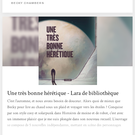
simple et terriblement entraînante alors que sans fioriture. Becky Chambers est
BECKY CHAMBERS
drôle, piquante et douce à...
Une très bonne hérétique - Lara de bibliothèque
C'est l'automne, et nous avons besoin de douceur. Alors quoi de mieux que
Becky pour lire au chaud sous un plaid et voyager vers les étoiles ? Conquise
par son style cosy et solarpunk dans Histoires de moine et de robot, c'est avec
un immense plaisir que je me suis plongée dans son nouveau recueil. L'ouvrage
se compose de 5 nouvelles indépendantes, mettant en scène des personnages
féminins dans un décor futuriste et spatial. Et que d'émotions au rendez-vous !