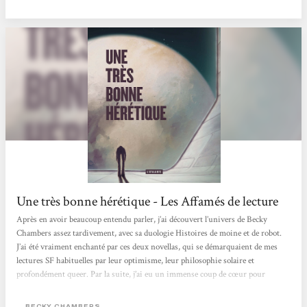
soit une "bouseuse de rien du tout" que personne n'aime n'a pas d'importance.
Sauf pour elle, bien sûr. Chrysalide...
Une très bonne hérétique - Les Affamés de lecture
Après en avoir beaucoup entendu parler, j’ai découvert l’univers de Becky
Chambers assez tardivement, avec sa duologie Histoires de moine et de robot.
J’ai été vraiment enchanté par ces deux novellas, qui se démarquaient de mes
lectures SF habituelles par leur optimisme, leur philosophie solaire et
profondément queer. Par la suite, j’ai eu un immense coup de cœur pour
L’Espace d’un an, premier volume de sa saga des « Voyageurs », que je n’ai hélas
toujours pas eu l’occasion de continuer… Je remercie donc vivement les
BECKY CHAMBERS