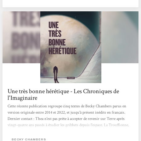
Une très bonne hérétique - Les Chroniques de
l'Imaginaire
Cette récente publication regroupe cinq textes de Becky Chambers parus en
version originale entre 2014 et 2022, et jusqu'à présent inédits en français.
Dernier contact : Thea n'est pas prête à accepter de revenir sur Terre après
vingt-quatre ans passés à étudier les gribbets depuis l'espace. La Trouffionne,
l'Epée nova et les Textes tri-chantés : quand il s'agit de trouver le héros ou
l'héroïne seul.e capable de manier l'Epée nova et de vaincre les Kraits, qu'elle
BECKY CHAMBERS