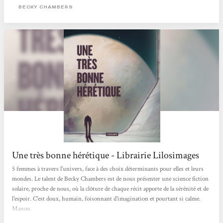
Une fois de plus, l'autrice manie les mots avec finesse et sensibilité, nous
BECKY CHAMBERS
faisant voyager dans les doutes, les espoirs et le quotidien de femmes diverses et
touchantes, auxquelles...
Une très bonne hérétique - Librairie Lilosimages
5 femmes à travers l'univers, face à des choix déterminants pour elles et leurs
mondes. Le talent de Becky Chambers est de nous présenter une science fiction
solaire, proche de nous, où la clôture de chaque récit apporte de la sérénité et de
l'espoir. C'est doux, humain, foisonnant d'imagination et pourtant si calme.
Manon