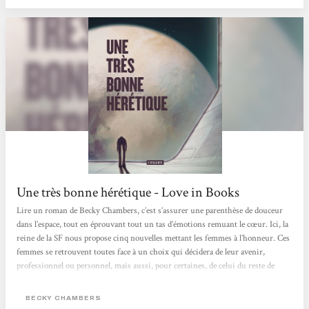
Une très bonne hérétique - Love in Books
Lire un roman de Becky Chambers, c’est s’assurer une parenthèse de douceur
dans l’espace, tout en éprouvant tout un tas d’émotions remuant le cœur. Ici, la
reine de la SF nous propose cinq nouvelles mettant les femmes à l’honneur. Ces
femmes se retrouvent toutes face à un choix qui décidera de leur avenir,
professionnel ou personnel, mais aussi, pour certaines, de celui du reste de
l’univers.Becky Chambers nous fait ressentir leurs doutes, leurs faiblesses et
leurs forces. Ça remue les tripes tout en douceur, et on se demande ce que l’on
BECKY CHAMBERS
aurait fait à leur place… Quant à la dernière...