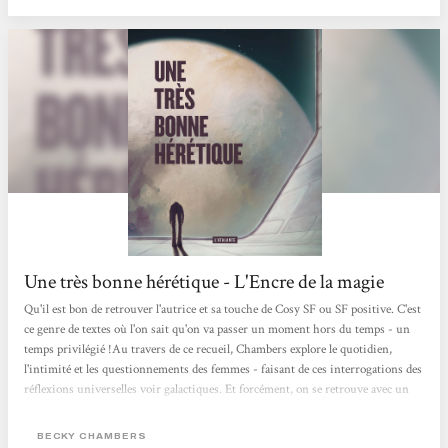
Une très bonne hérétique - L'Encre de la magie
Qu'il est bon de retrouver l'autrice et sa touche de Cosy SF ou SF positive. C'est
ce genre de textes où l'on sait qu'on va passer un moment hors du temps - un
temps privilégié !Au travers de ce recueil, Chambers explore le quotidien,
l'intimité et les questionnements des femmes - faisant de ces interrogations des
réflexions universelles voir galactiques. Et forcément, on se retrouve avec un
texte touchant voir poignant à certains moments.L'autrice joue sur l'humanité
et l'empathie avec des tranches de vies présentées qui, bien qu'elles se passent
BECKY CHAMBERS