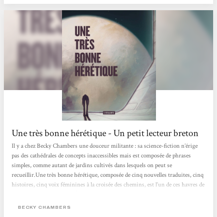
Une très bonne hérétique - Un petit lecteur breton
Il y a chez Becky Chambers une douceur militante : sa science-fiction n’érige
pas des cathédrales de concepts inaccessibles mais est composée de phrases
simples, comme autant de jardins cultivés dans lesquels on peut se
recueillir.Une très bonne hérétique, composée de cinq nouvelles traduites, cinq
histoires, cinq voix féminines à la croisée des chemins, est l’un de ces havres de
paix et d'espoir littéraires.À travers ces textes, l’autrice poursuit cette petite
révolution intime : celle d’une SF qui soigne plutôt qu’elle n’intimide, qui pose
BECKY CHAMBERS
la main sur l’épaule...