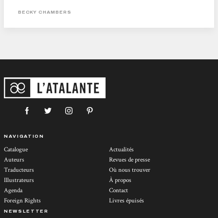
vous devez absolument commencer à le faire : ses écrits font vraiment beaucoup
BECKY CHAMBERS
de bien....
NAVIGATION
Catalogue
Actualités
Auteurs
Revues de presse
Traducteurs
Où nous trouver
Illustrateurs
À propos
Agenda
Contact
Foreign Rights
Livres épuisés
NEWSLETTER