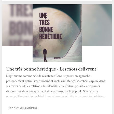
Une très bonne hérétique - Les mots delivrent
L’optimisme comme acte de résistance Connue pour son approche
profondément optimiste, humaine et inclusive, Becky Chambers explore dans
ses textes de SF les relations, les identités et les futurs possibles emprunts
d’espoir que d’aucuns qualifient de solarpunk, ou hopepunk. Son dernier
ouvrage, Une très bonne hérétique, est un recueil de cinq nouvelles publié en
français en octobre 2025 aux éditions L’Atalante (collection La Dentelle du
Cygne), et traduit par Marie Surgers. Le recueil met en scène cinq femmes à
BECKY CHAMBERS
des moments charnières de leur vie, face à des choix professionnels,...