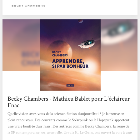
BECKY CHAMBERS
Becky Chambers - Mathieu Bablet pour L'éclaireur
Fnac
Quelle vision avez-vous de la science-fiction d’aujourd’hui ? Je la trouve en
plein renouveau. Des courants comme le Solarpunk ou le Hopepunk apportent
une vraie bouffée d’air frais. Des autrices comme Becky Chambers, la reine de
la SF contemporaine, ou, avant elle, Ursula K. Le Guin, ont ouvert la voie à une
science-fiction plus humaniste, moins centrée sur la technique, voire moins