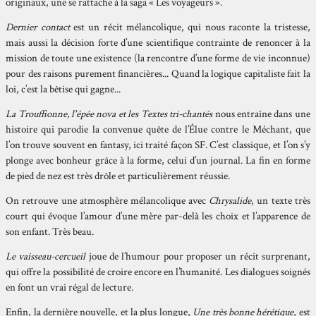
originaux, une se rattache à la saga « Les voyageurs ».
Dernier contact
est un récit mélancolique, qui nous raconte la tristesse,
mais aussi la décision forte d’une scientifique contrainte de renoncer à la
mission de toute une existence (la rencontre d’une forme de vie inconnue)
pour des raisons purement financières... Quand la logique capitaliste fait la
loi, c’est la bêtise qui gagne...
La Trouffionne, l'épée nova et les Textes tri-chantés
nous entraîne dans une
histoire qui parodie la convenue quête de l’Élue contre le Méchant, que
l’on trouve souvent en fantasy, ici traité façon SF. C’est classique, et l’on s’y
plonge avec bonheur grâce à la forme, celui d’un journal. La fin en forme
de pied de nez est très drôle et particulièrement réussie.
On retrouve une atmosphère mélancolique avec
Chrysalide
, un texte très
court qui évoque l’amour d’une mère par-delà les choix et l’apparence de
son enfant. Très beau.
Le vaisseau-cercueil
joue de l’humour pour proposer un récit surprenant,
qui offre la possibilité de croire encore en l’humanité. Les dialogues soignés
en font un vrai régal de lecture.
Enfin, la dernière nouvelle, et la plus longue,
Une très bonne hérétique
, est