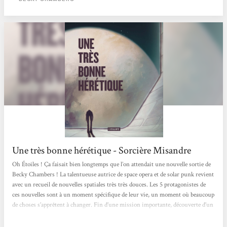
éditions l’Atalante de m’avoir...
Une très bonne hérétique - Sorcière Misandre
Oh Étoiles ! Ça faisait bien longtemps que l’on attendait une nouvelle sortie de
Becky Chambers ! La talentueuse autrice de space opera et de solar punk revient
avec un recueil de nouvelles spatiales très très douces. Les 5 protagonistes de
ces nouvelles sont à un moment spécifique de leur vie, un moment où beaucoup
de choses s’apprêtent à changer. Fin d’une mission importante, découverte d’un
vaisseau abandonné dans l’espace, choix de carrière déterminant … Ces
moments sont également l’occasion d’interroger le bien fondé de leurs choix,